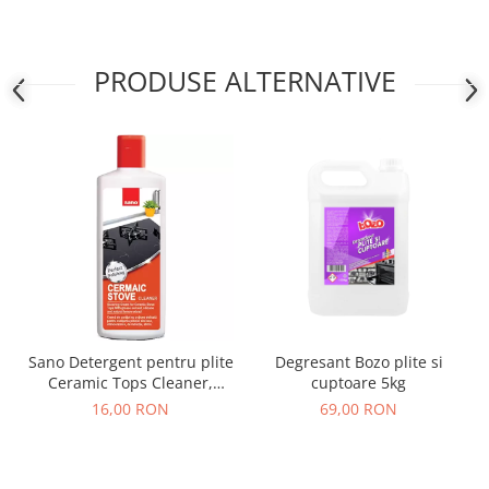
PRODUSE ALTERNATIVE
Sano Detergent pentru plite
Degresant Bozo plite si
Ceramic Tops Cleaner,
cuptoare 5kg
300ml
16,00 RON
69,00 RON