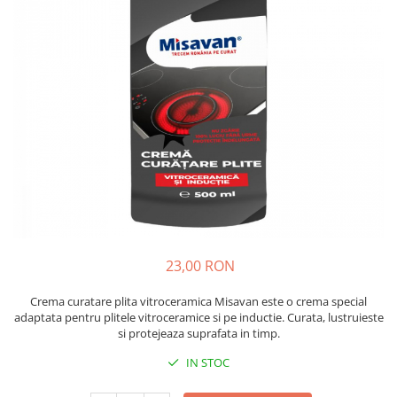
Insecticide
Ceaiuri
Dezinfectante
Cosmetice
Absorbanti de Umiditate & Rezerve
Vopsea Par
Bioactivatori & Tratamente Fose
Ingrijire Par
Septice
Ingrijire corp
Manusi Protectie
Ingrijire maini
Ingrijire picioare
Solutii curatare mobila
Ingrijire Urechi
Îngrijire Ten
Curatare Intretinere Incaltaminte
Farmaceutice
23,00 RON
Gel de Dus
Crema curatare plita vitroceramica Misavan este o crema special
adaptata pentru plitele vitroceramice si pe inductie. Curata, lustruieste
Igiena Orala
si protejeaza suprafata in timp.
Make-up
IN STOC
Fond de ten
Rujuri