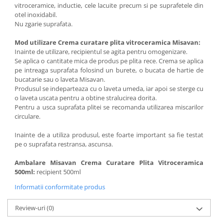
vitroceramice, inductie, cele lacuite precum si pe suprafetele din
otel inoxidabil.
Nu zgarie suprafata.
Mod utilizare Crema curatare plita vitroceramica Misavan:
Inainte de utilizare, recipientul se agita pentru omogenizare.
Se aplica o cantitate mica de produs pe plita rece. Crema se aplica
pe intreaga suprafata folosind un burete, o bucata de hartie de
bucatarie sau o laveta Misavan.
Produsul se indeparteaza cu o laveta umeda, iar apoi se sterge cu
o laveta uscata pentru a obtine stralucirea dorita.
Pentru a usca suprafata plitei se recomanda utilizarea miscarilor
circulare.
Inainte de a utiliza produsul, este foarte important sa fie testat
pe o suprafata restransa, ascunsa.
Ambalare Misavan Crema Curatare Plita Vitroceramica
500ml:
recipient 500ml
Informatii conformitate produs
Review-uri
(0)