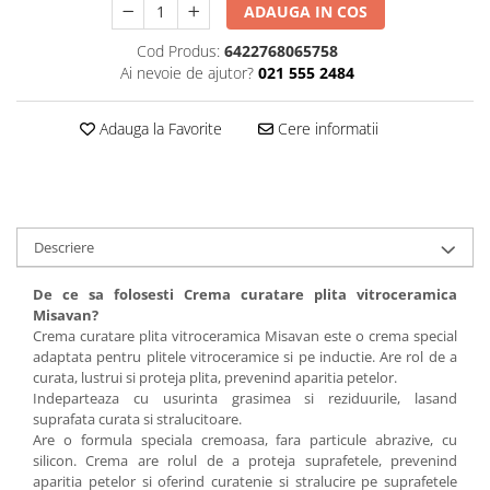
ADAUGA IN COS
Plasturi
Cod Produs:
6422768065758
Produse incontinenta
Ai nevoie de ajutor?
021 555 2484
Sampon
Adauga la Favorite
Cere informatii
Sare de baie
Servetele Umede
Descriere
De ce sa folosesti Crema curatare plita vitroceramica
Misavan?
Crema curatare plita vitroceramica Misavan este o crema special
adaptata pentru plitele vitroceramice si pe inductie. Are rol de a
curata, lustrui si proteja plita, prevenind aparitia petelor.
Indeparteaza cu usurinta grasimea si reziduurile, lasand
suprafata curata si stralucitoare.
Are o formula speciala cremoasa, fara particule abrazive, cu
silicon. Crema are rolul de a proteja suprafetele, prevenind
aparitia petelor si oferind curatenie si stralucire pe suprafetele