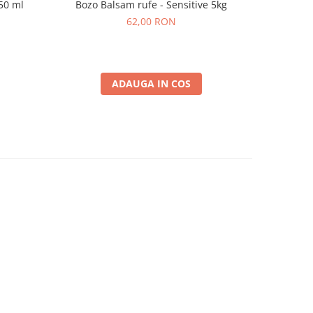
50 ml
Bozo Balsam rufe - Sensitive 5kg
Ulei Es
62,00 RON
ADAUGA IN COS