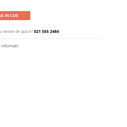
A IN COS
Ai nevoie de ajutor?
021 555 2484
informatii