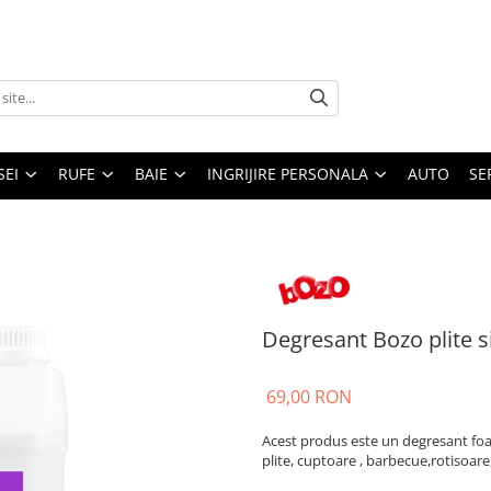
SEI
RUFE
BAIE
INGRIJIRE PERSONALA
AUTO
SE
Degresant Bozo plite s
69,00 RON
Acest produs este un degresant foart
plite, cuptoare , barbecue,rotisoar