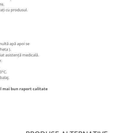
re.
rați cu produsul.
 multă apă apoi se
heta ).
iat asistență medicală.
r.
.
40°C.
balaj.
l mai bun raport calitate