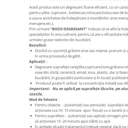
Acest produs este un degresant foarte eficient, cu un caract
Plasturi
pentru plite, cuptoare , barbecue,rotisoare,hote,vase de b
Produse incontinenta
a ușura activitatea de îndepărtare a murdăriilor arse menaje
menajere,etc.).
Sampon
Prin urmare
”BOZO DEGRESANT”
trebuie să se afle la în
Sare de baie
specialiștilor în arta culinară, pentru că are o eficacitate 
urmelor grase nedorite din bucătării.
Servetele Umede
Beneficii
:
Dizolvă cu ușurință grăsimi arse sau nearse, precum și a
în urma procesului de gătit.
Aplicații:
:
Degresare suprafețe tari(plite,cuptoare,hote,grătare,roti
vase din sticlă, ceramică, email, inox, plastic, dar și faia
bucătării, în gospodării particulare și în locații publice(r
Produsul poate fi utilizat la concentrația inițială sau d
Important: Nu se aplică pe suprafețe lăcuite, pe al
textile.
Mod de folosire
:
Pentru obiecte: - pulverizați sau pensulați suprafața de 
acționeze cca.10- 15 minute apoi frecați cu o lavetă și cl
Pentru suprafete: - pulverizați sau aplicați omogen prod
să acționeze 15- 20 minute apoi clătiți cu apă.
În ambele situații tratamentul trebuie repetat dacă nu s