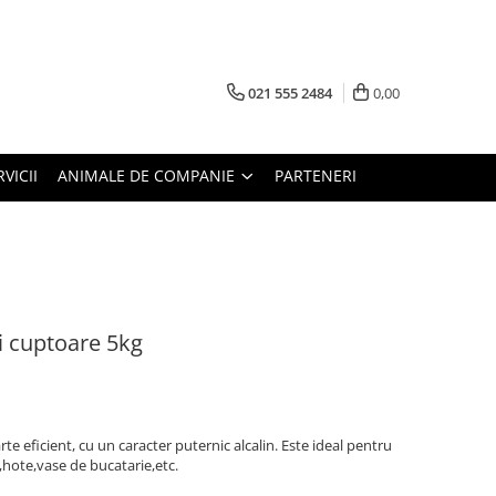
021 555 2484
0,00
RVICII
ANIMALE DE COMPANIE
PARTENERI
i cuptoare 5kg
e eficient, cu un caracter puternic alcalin. Este ideal pentru
e,hote,vase de bucatarie,etc.