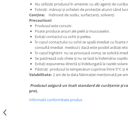
Nu utilizați produsul în amestec cu alți agenți de curăța
Folosiți mănuși și ochelari de protecție atunci când luc
Conține:
Hidroxid de sodiu, surfactanți, solvenți.
Precautiuni
:
Produsul este coroziv.
Poate produce arsuri ale pielii şi mucoaselor.
Evitaţi contactul cu ochii şi pielea.
În cazul contactului cu ochii se spală imediat cu foarte
consultă imediat medicul ( dacă este posibil arătați etic
În cazul înghițirii nu se provoacă voma; se solicită imed
Se pastrează sub cheie și nu se lasă la îndemâna copiilo
Evitați expunerea directă și îndelungată la razele solare
Păstrați produsul la temperaturi cuprinse între 5°C și 
Valabilitate
:
2 ani de la data fabricației menționată pe am
Produsul asigură un înalt standard de curățenie
și
ce
preț.
Informatii conformitate produs