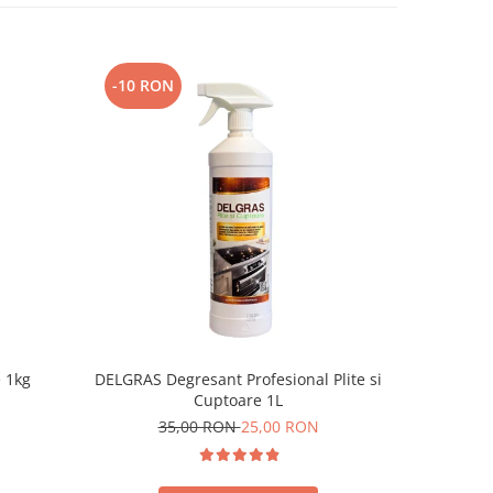
-10 RON
e 1kg
DELGRAS Degresant Profesional Plite si
Degresan
Cuptoare 1L
35,00 RON
25,00 RON