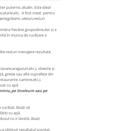
er puternic alcalin. Este ideal
ucatarie,etc. A fost creat pentru
re(grăsimi, uleiuri,resturi
demâna fiecărei gospodine,dar și a
mărită în munca de curățare a
lte resturi menajere rezultate
soare,aragazuri,etc.), obiecte și
nță, gresie sau alte suprafețe din
estaurante, cantine,etc.).
iluat cu apă
uminiu,pe linoleum sau pe
curățat, lăsați să
ătiți cu apă.
usul cu o lavetă, lăsați
-a obținut rezultatul scontat.