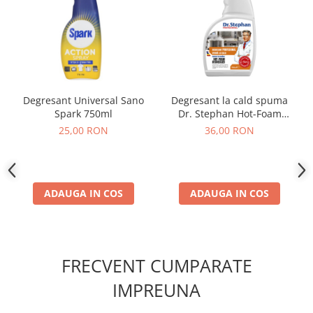
Degresant la cald spuma
Degresant Universal Sano
Dr. Stephan Hot-Foam
Spark 750ml
Degreaser 750ml
36,00 RON
25,00 RON
ADAUGA IN COS
ADAUGA IN COS
FRECVENT CUMPARATE
IMPREUNA