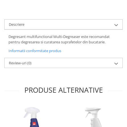
Plasturi
Produse incontinenta
Descriere
Sampon
Sare de baie
Degresant multifunctional Multi-Degreaser este recomandat
pentru degresarea si curatarea suprafetelor din bucatarie.
Servetele Umede
Informatii conformitate produs
Review-uri
(0)
PRODUSE ALTERNATIVE