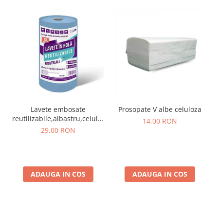
Lavete embosate
Prosopate V albe celuloza
reutilizabile,albastru,celuloza,30
14,00 RON
x 20 cm,rola 75 bucati
29,00 RON
ADAUGA IN COS
ADAUGA IN COS