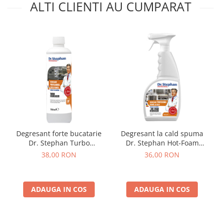
ALTI CLIENTI AU CUMPARAT
Degresant forte bucatarie
Degresant la cald spuma
Dr. Stephan Turbo
Dr. Stephan Hot-Foam
Degreaser 750ml
Degreaser 750ml
38,00 RON
36,00 RON
ADAUGA IN COS
ADAUGA IN COS