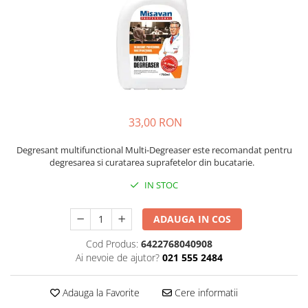
Absorbanti de Umiditate & Rezerve
Ceaiuri
Bioactivatori & Tratamente Fose
Septice
Cosmetice
Manusi Protectie
Vopsea Par
Ingrijire Par
Solutii curatare mobila
Ingrijire corp
Ingrijire maini
33,00 RON
Ingrijire picioare
Ingrijire Urechi
Degresant multifunctional Multi-Degreaser este recomandat pentru
degresarea si curatarea suprafetelor din bucatarie.
Îngrijire Ten
Curatare Intretinere Incaltaminte
IN STOC
Farmaceutice
ADAUGA IN COS
Gel de Dus
Cod Produs:
6422768040908
Igiena Orala
Ai nevoie de ajutor?
021 555 2484
Make-up
Fond de ten
Adauga la Favorite
Cere informatii
Rujuri