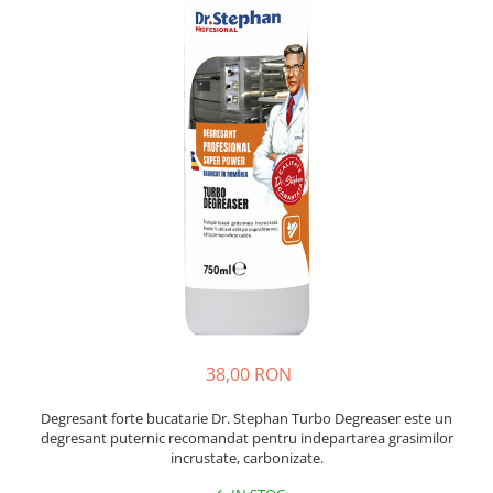
Insecticide
Ceaiuri
Dezinfectante
Cosmetice
Absorbanti de Umiditate & Rezerve
Vopsea Par
Bioactivatori & Tratamente Fose
Ingrijire Par
Septice
Ingrijire corp
Manusi Protectie
Ingrijire maini
Ingrijire picioare
Solutii curatare mobila
Ingrijire Urechi
Îngrijire Ten
Curatare Intretinere Incaltaminte
Farmaceutice
Gel de Dus
38,00 RON
Igiena Orala
Degresant forte bucatarie Dr. Stephan Turbo Degreaser este un
Make-up
degresant puternic recomandat pentru indepartarea grasimilor
incrustate, carbonizate.
Fond de ten
Rujuri