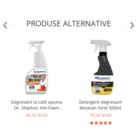
PRODUSE ALTERNATIVE
Degresant la cald spuma
Detergent degresant
Dr. Stephan Hot-Foam
Misavan forte 500ml
Degreaser 750ml
36,00 RON
18,00 RON