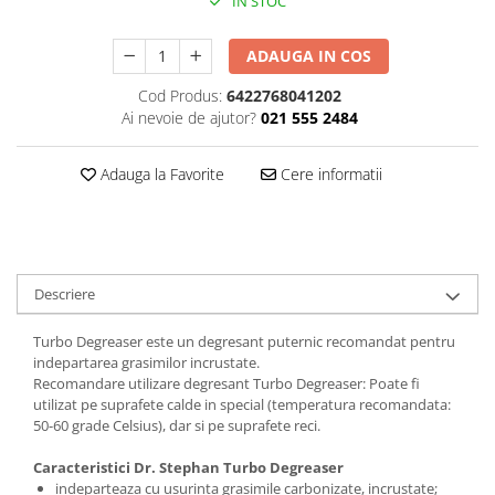
IN STOC
Plasturi
ADAUGA IN COS
Produse incontinenta
Cod Produs:
6422768041202
Sampon
Ai nevoie de ajutor?
021 555 2484
Sare de baie
Servetele Umede
Adauga la Favorite
Cere informatii
Descriere
Turbo Degreaser este un degresant puternic recomandat pentru
indepartarea grasimilor incrustate.
Recomandare utilizare degresant Turbo Degreaser: Poate fi
utilizat pe suprafete calde in special (temperatura recomandata:
50-60 grade Celsius), dar si pe suprafete reci.
Caracteristici Dr. Stephan Turbo Degreaser
indeparteaza cu usurinta grasimile carbonizate, incrustate;