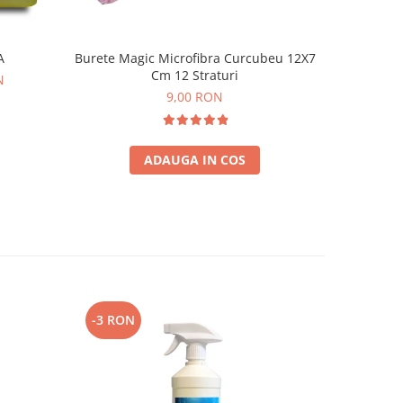
A
Burete Magic Microfibra Curcubeu 12X7
Solutie Pr
Cm 12 Straturi
g
N
9,00 RON
ADAUGA IN COS
-3 RON