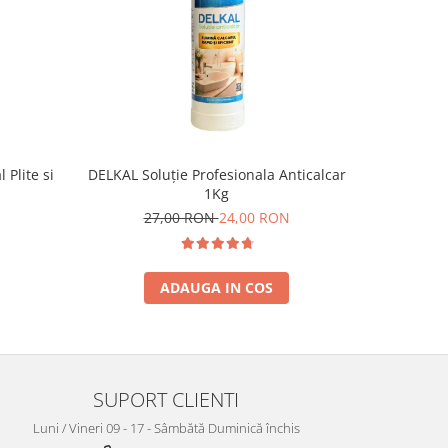
NOU
Plite si
DELKAL Soluție Profesionala Anticalcar
Detergent 
1Kg
27,00 RON
24,00 RON
ADAUGA IN COS
SUPORT CLIENTI
Luni / Vineri 09 - 17 - Sâmbătă Duminică închis