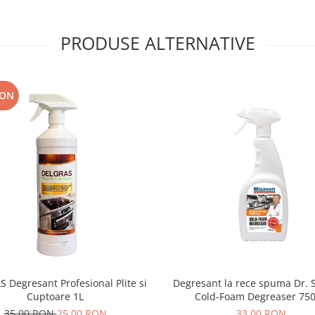
PRODUSE ALTERNATIVE
RON
 Degresant Profesional Plite si
Degresant la rece spuma Dr. 
Cuptoare 1L
Cold-Foam Degreaser 75
35,00 RON
25,00 RON
33,00 RON