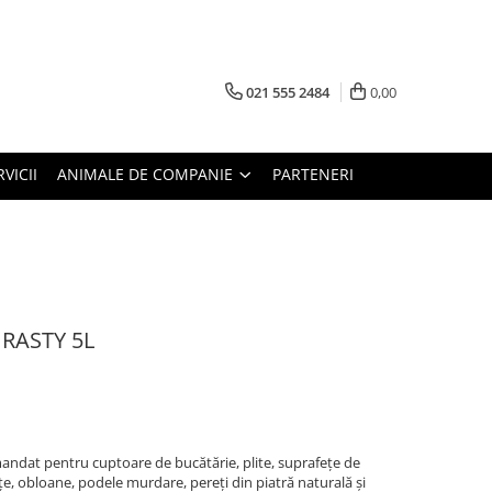
021 555 2484
0,00
RVICII
ANIMALE DE COMPANIE
PARTENERI
 RASTY 5L
andat pentru cuptoare de bucătărie, plite, suprafețe de
tițe, obloane, podele murdare, pereți din piatră naturală și