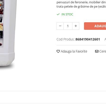
pervazuri de feronerie, mobilier din
trata petele de grăsime de pe țesătur
IN STOC
ADAUG
Cod Produs:
8684190412601
Adauga la Favorite
Cere 