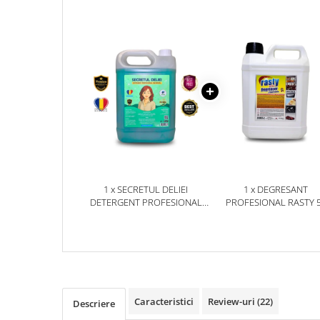
Plasturi
Produse incontinenta
Sampon
Sare de baie
Servetele Umede
1 x SECRETUL DELIEI
1 x DEGRESANT
DETERGENT PROFESIONAL
PROFESIONAL RASTY 
UNIVERSAL 5 KG
Caracteristici
Review-uri
(22)
Descriere