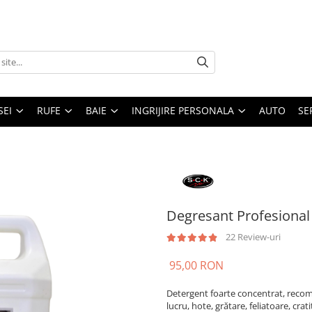
SEI
RUFE
BAIE
INGRIJIRE PERSONALA
AUTO
SE
Degresant Profesional
22 Review-uri
95,00 RON
Detergent foarte concentrat, recom
lucru, hote, grătare, feliatoare, cra