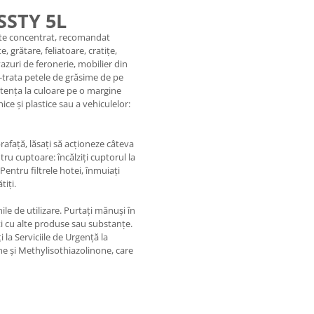
SSTY 5L
rte concentrat, recomandat
 grătare, feliatoare, cratițe,
azuri de feronerie, mobilier din
e-trata petele de grăsime de pe
istența la culoare pe o margine
ce și plastice sau a vehiculelor:
afață, lăsați să acționeze câteva
ru cuptoare: încălziți cuptorul la
entru filtrele hotei, înmuiați
tiți.
nile de utilizare. Purtați mănuși în
ți cu alte produse sau substanțe.
 la Serviciile de Urgență la
e și Methylisothiazolinone, care