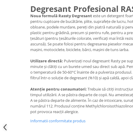
Degresant Profesional RA
Noua formulă Rassty Degresant
este un detergent foa
pentru cuptoare de bucătărie, plite, suprafețe de lucru, hote,
obloane, podele murdare, pereți din piatră naturală și perv
plastic pentru grădină, precum și pentru rufe, pentru a pr
țesături (pentru țesăturile colorate, verificați mai întâi rez
ascunsă). Se poate folosi pentru degresarea pieselor mecani
mașini, motociclete, biciclete, bărci, mașini de tuns iarba.
Utilizare directă:
Pulverizați noul degresant Rasty pe supr
minute și clătiți cu un burete umed sau direct sub apă. Pent
o temperatură de 50-60°C înainte de a pulveriza produsul. P
filtrul într-o soluție de degresant (%10) și apă caldă, apoi clă
Atenție pentru consumatori:
Trebuie să citiți instrucțiu
timpul utilizării. A se păstra departe de copii. Nu amesteca
A se păstra departe de alimente. În caz de intoxicare, sunați
numărul 112. Produsul conține Methylchloroisothiazolinon
pot provoca reacții alergice.
Informatii conformitate produs