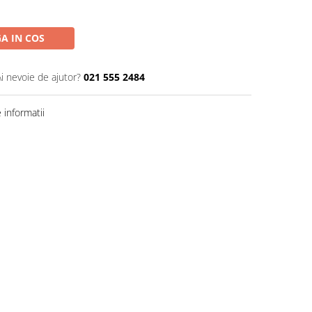
A IN COS
Ai nevoie de ajutor?
021 555 2484
informatii