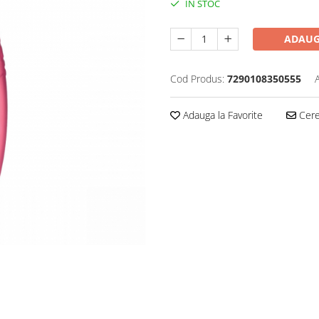
IN STOC
ADAUG
Cod Produs:
7290108350555
Adauga la Favorite
Cere 