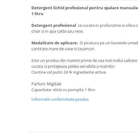
Detergent lichid profesional pentru spalare manuala
Plasturi
1 litru
Produse incontinenta
Detergent profesional
ce curata in profunzime si ofera s
Sampon
chiar si in apa calda sau rece.
Sare de baie
Modalitate de aplicare:
O picatura pe un buretele umed 
Servetele Umede
cantitate mare de vase si tacamuri.
Este un produs din materii prime de cea mai inalta calitate
curata si protejeaza pielea sensibila a mainilor.
Contine cel putin 24 % ingrediente active.
Parfum: Migdale
Capacitate: sticla cu pompita 1 litru
Informatii conformitate produs