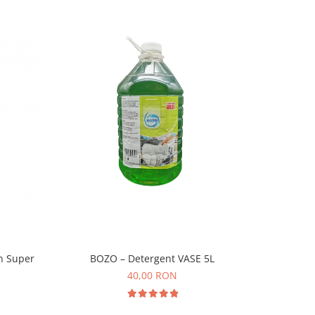
NOU
n Super
BOZO – Detergent VASE 5L
Detergent 
40,00 RON