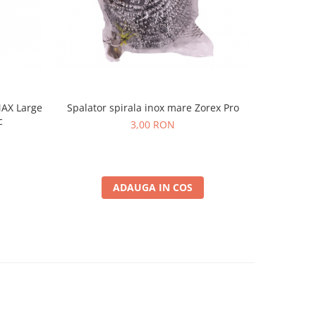
AX Large
Spalator spirala inox mare Zorex Pro
Impresan 
c
3,00 RON
ADAUGA IN COS