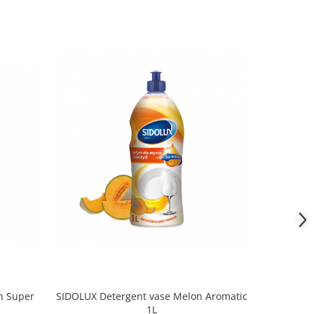
NOU
n Super
SIDOLUX Detergent vase Melon Aromatic
Detergent 
1L