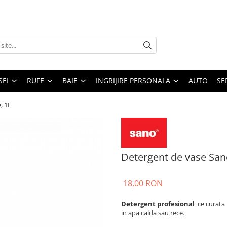
SEI
RUFE
BAIE
INGRIJIRE PERSONALA
AUTO
SE
, 1L
Detergent de vase San
18,00 RON
Detergent profesional
ce curata 
in apa calda sau rece.