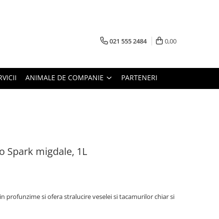
021 555 2484
0,00
RVICII
ANIMALE DE COMPANIE
PARTENERI
o Spark migdale, 1L
in profunzime si ofera stralucire veselei si tacamurilor chiar si