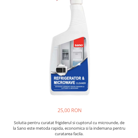
Insecticide
Ceaiuri
Dezinfectante
Cosmetice
Absorbanti de Umiditate & Rezerve
Vopsea Par
Bioactivatori & Tratamente Fose
Ingrijire Par
Septice
Ingrijire corp
Manusi Protectie
Ingrijire maini
Ingrijire picioare
Solutii curatare mobila
Ingrijire Urechi
Îngrijire Ten
Curatare Intretinere Incaltaminte
Farmaceutice
Gel de Dus
25,00 RON
Igiena Orala
Make-up
Solutia pentru curatat frigiderul si cuptorul cu microunde, de
la Sano este metoda rapida, economica si la indemana pentru
Fond de ten
curatarea facila.
Rujuri