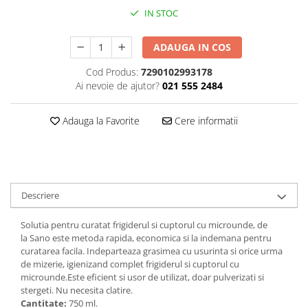
IN STOC
Plasturi
Produse incontinenta
ADAUGA IN COS
Sampon
Cod Produs:
7290102993178
Sare de baie
Ai nevoie de ajutor?
021 555 2484
Servetele Umede
Adauga la Favorite
Cere informatii
Descriere
Solutia pentru curatat frigiderul si cuptorul cu microunde, de
la Sano este metoda rapida, economica si la indemana pentru
curatarea facila. Indeparteaza grasimea cu usurinta si orice urma
de mizerie, igienizand complet frigiderul si cuptorul cu
microunde.Este eficient si usor de utilizat, doar pulverizati si
stergeti. Nu necesita clatire.
Cantitate:
750 ml.