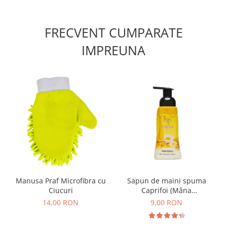
FRECVENT CUMPARATE
IMPREUNA
Manusa Praf Microfibra cu
Sapun de maini spuma
Ciucuri
Caprifoi (Mâna
Maicii Domnului) 250 ml
14,00 RON
9,00 RON