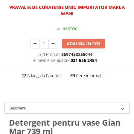
PRAVALIA DE CURATENIE UNIC IMPORTATOR MARCA
Plasturi
GIAN!
Produse incontinenta
Sampon
IN STOC
Sare de baie
ADAUGA IN COS
Servetele Umede
Cod Produs:
8697453255044
Ai nevoie de ajutor?
021 555 2484
Adauga la Favorite
Cere informatii
Descriere
Detergent pentru vase Gian
Mar 739 ml