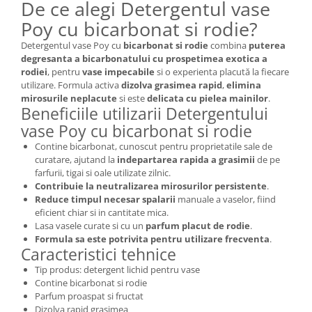
De ce alegi Detergentul vase
Poy cu bicarbonat si rodie?
Detergentul vase Poy cu
bicarbonat si rodie
combina
puterea
degresanta a bicarbonatului cu prospetimea exotica a
rodiei
, pentru
vase impecabile
si o experienta placută la fiecare
utilizare. Formula activa
dizolva grasimea rapid
,
elimina
mirosurile neplacute
si este
delicata cu pielea mainilor
.
Beneficiile utilizarii Detergentului
vase Poy cu bicarbonat si rodie
Contine bicarbonat, cunoscut pentru proprietatile sale de
curatare, ajutand la
indepartarea rapida a grasimii
de pe
farfurii, tigai si oale utilizate zilnic.
Contribuie la neutralizarea mirosurilor persistente
.
Reduce timpul necesar spalarii
manuale a vaselor, fiind
eficient chiar si in cantitate mica.
Lasa vasele curate si cu un
parfum placut de rodie
.
Formula sa este potrivita pentru utilizare frecventa
.
Caracteristici tehnice
Tip produs: detergent lichid pentru vase
Contine bicarbonat si rodie
Parfum proaspat si fructat
Dizolva rapid grasimea