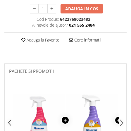
Plasturi
ADAUGA IN COS
Produse incontinenta
Cod Produs:
6422768023482
Ai nevoie de ajutor?
021 555 2484
Sampon
Sare de baie
Adauga la Favorite
Cere informatii
Servetele Umede
PACHETE SI PROMOTII