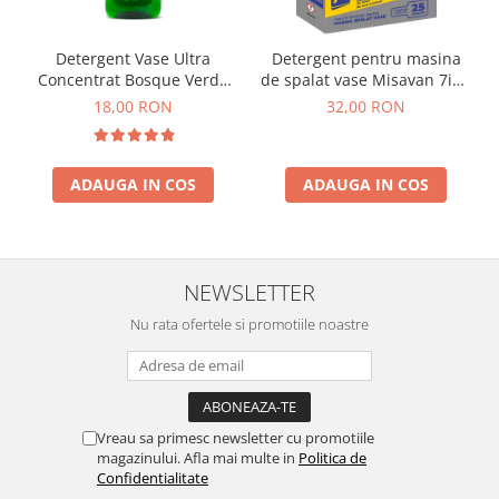
Detergent Vase Ultra
Detergent pentru masina
Concentrat Bosque Verde
de spalat vase Misavan 7in1
Spania 1.3L
25 tablete
18,00 RON
32,00 RON
ADAUGA IN COS
ADAUGA IN COS
NEWSLETTER
Nu rata ofertele si promotiile noastre
Vreau sa primesc newsletter cu promotiile
magazinului. Afla mai multe in
Politica de
Confidentialitate