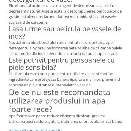
Bicarbonatul actioneaza ca un agent de dedurizare a apei si un
degresant natural. Acesta ajuta la descompunerea particulelor de
grasime si alimente, facand clatirea mai rapida si lasand vasele
scartaind de curatenie.
Lasa urme sau pelicula pe vasele de
inox?
Nu, datorita bicarbonatului care neutralizeaza duritatea apei,
detergentul Poy previne formarea petelor albe de calcar pe oalele
si tacamurile din inox, oferindu-le un luciu natural dupa uscare.
Este potrivit pentru persoanele cu
piele sensibila?
Da, formula este conceputa pentru utilizare zilnica si contine
ingrediente care protejeaza bariera lipidica a mainilor, prevenind
senzația de piele stransa dupa spalarea vaselor.
De ce nu este recomandata
utilizarea produslui in apa
foarte rece?
Apa foarte rece poate reduce eficienta dizolvarii grasimii.
Utilizarea apei caldute ajuta la obtinerea unor rezultate mai bune.
Informatii conformitate produs