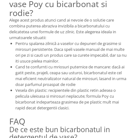
vase Poy cu bicarbonat si
rodie?
Alege acest produs atunci cand ai nevoie de o solutie care
combina puterea abraziva invizibila a bicarbonatului cu
delicatetea unei formule de uz zilnic. Este alegerea ideala in
urmatoarele situatii:
Pentru spalarea zilnică a vaselor cu depuneri de grasime si
mirosuri persistente. Daca speli vasele manual de mai multe
ori pe zi si cauti un produs care sa curete impecabil, dar sa nu
iti usuce pielea mainilor.
Cand te confurnti cu mriosuri puternice de mancare: dacă ai
gatit peste, prajeli, ceapa sau usturoi, bicarbonatul este cel
mai eficient neutralizator natural de mirosuri, lasand in urma
doar parfumul proaspat de rodie
Vesela din plastic: recipientele din plastic retin adesea o
pelicula uleioasa si mirosuri neplacute; formula Poy cu
bicarbonat indeparteaza grasimea de pe plastic mult mai
rapid decat detergentii clasici.
FAQ
De ce este bun bicarbonatul in
detergentul de vase?