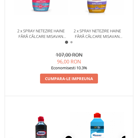
2 x SPRAY NETEZIRE HAINE
2 x SPRAY NETEZIRE HAINE
1 x D
FĂRĂ CĂLCARE MISAVAN
FĂRĂ CĂLCARE MISAVAN
BICAR
ZERO CUTE HARMONY
ZERO CUTE ZERO PARFUM
PARFUM DISCRET 500 ML
500 ML
107,00 RON
96,00 RON
Economisesti 10.3%
CUMPARA-LE IMPREUNA