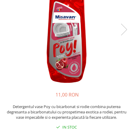
Insecticide
Ceaiuri
Dezinfectante
Cosmetice
Absorbanti de Umiditate & Rezerve
Vopsea Par
Bioactivatori & Tratamente Fose
Ingrijire Par
Septice
Ingrijire corp
Manusi Protectie
Ingrijire maini
Ingrijire picioare
Solutii curatare mobila
Ingrijire Urechi
Îngrijire Ten
Curatare Intretinere Incaltaminte
Farmaceutice
11,00 RON
Gel de Dus
Igiena Orala
Detergentul vase Poy cu bicarbonat si rodie combina puterea
degresanta a bicarbonatului cu prospetimea exotica a rodiei, pentru
Make-up
vase impecabile si o experienta placută la fiecare utilizare.
Fond de ten
IN STOC
Rujuri