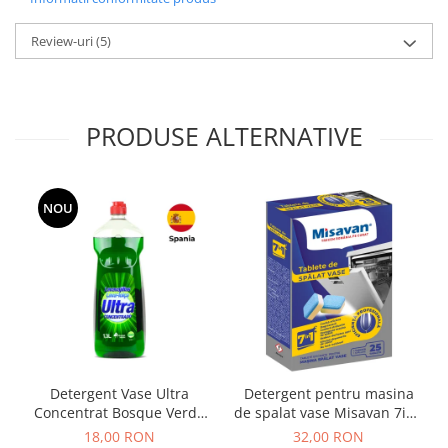
Review-uri
(5)
PRODUSE ALTERNATIVE
NOU
Detergent Vase Ultra
Detergent pentru masina
Concentrat Bosque Verde
de spalat vase Misavan 7in1
Spania 1.3L
25 tablete
18,00 RON
32,00 RON