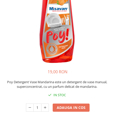
Insecticide
Ceaiuri
Dezinfectante
Cosmetice
Absorbanti de Umiditate & Rezerve
Vopsea Par
Bioactivatori & Tratamente Fose
Ingrijire Par
Septice
Ingrijire corp
Manusi Protectie
Ingrijire maini
Ingrijire picioare
Solutii curatare mobila
Ingrijire Urechi
Îngrijire Ten
Curatare Intretinere Incaltaminte
19,00 RON
Farmaceutice
Poy Detergent Vase Mandarina este un detergent de vase manual,
Gel de Dus
superconcentrat, cu un parfum delicat de mandarina.
Igiena Orala
IN STOC
Make-up
Fond de ten
ADAUGA IN COS
Rujuri