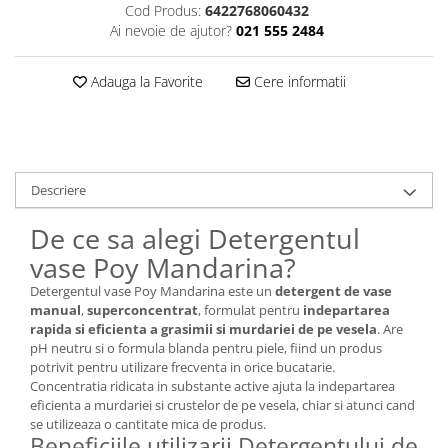
Cod Produs:
6422768060432
Plasturi
Ai nevoie de ajutor?
021 555 2484
Produse incontinenta
Adauga la Favorite
Cere informatii
Sampon
Sare de baie
Servetele Umede
Descriere
De ce sa alegi Detergentul
vase Poy Mandarina?
Detergentul vase Poy Mandarina este un
detergent de vase
manual
,
superconcentrat
, formulat pentru
indepartarea
rapida si eficienta a grasimii si murdariei de pe vesela
. Are
pH neutru si o formula blanda pentru piele, fiind un produs
potrivit pentru utilizare frecventa in orice bucatarie.
Concentratia ridicata in substante active ajuta la indepartarea
eficienta a murdariei si crustelor de pe vesela, chiar si atunci cand
se utilizeaza o cantitate mica de produs.
Beneficiile utilizarii Detergentului de