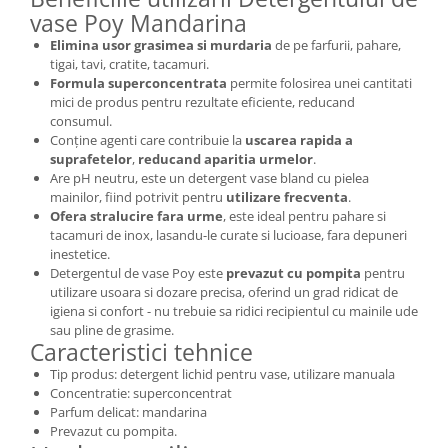
vase Poy Mandarina
Elimina usor grasimea si murdaria
de pe farfurii, pahare,
tigai, tavi, cratite, tacamuri.
Formula superconcentrata
permite folosirea unei cantitati
mici de produs pentru rezultate eficiente, reducand
consumul.
Conține agenti care contribuie la
uscarea rapida a
suprafetelor
,
reducand aparitia urmelor
.
Are pH neutru, este un detergent vase bland cu pielea
mainilor, fiind potrivit pentru
utilizare frecventa
.
Ofera stralucire fara urme
, este ideal pentru pahare si
tacamuri de inox, lasandu-le curate si lucioase, fara depuneri
inestetice.
Detergentul de vase Poy este
prevazut cu pompita
pentru
utilizare usoara si dozare precisa, oferind un grad ridicat de
igiena si confort - nu trebuie sa ridici recipientul cu mainile ude
sau pline de grasime.
Caracteristici tehnice
Tip produs: detergent lichid pentru vase, utilizare manuala
Concentratie: superconcentrat
Parfum delicat: mandarina
Prevazut cu pompita.