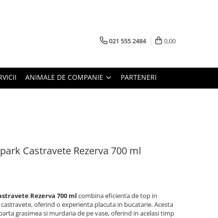
021 555 2484
0,00
RVICII
ANIMALE DE COMPANIE
PARTENERI
park Castravete Rezerva 700 ml
astravete Rezerva 700 ml
combina eficienta de top in
astravete, oferind o experienta placuta in bucatarie. Acesta
parta grasimea si murdaria de pe vase, oferind in acelasi timp