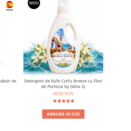
NOU
 Jabón de
Detergent de Rufe Corfu Breeze cu Flori
Mostra S
de Portocal by Delia 2L
delicat
49,00 RON
ADAUGA IN COS