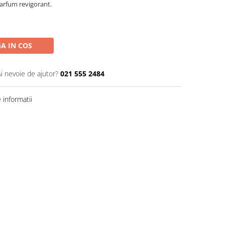
parfum revigorant.
A IN COS
Ai nevoie de ajutor?
021 555 2484
informatii