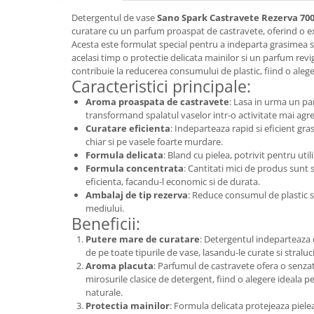
Detergentul de vase
Sano Spark Castravete Rezerva 70
Plasturi
curatare cu un parfum proaspat de castravete, oferind o ex
Produse incontinenta
Acesta este formulat special pentru a indeparta grasimea s
acelasi timp o protectie delicata mainilor si un parfum rev
Sampon
contribuie la reducerea consumului de plastic, fiind o aleg
Caracteristici principale:
Sare de baie
Aroma proaspata de castravete
: Lasa in urma un par
Servetele Umede
transformand spalatul vaselor intr-o activitate mai agre
Curatare eficienta
: Indeparteaza rapid si eficient gra
chiar si pe vasele foarte murdare.
Formula delicata
: Bland cu pielea, potrivit pentru utili
Formula concentrata
: Cantitati mici de produs sunt 
eficienta, facandu-l economic si de durata.
Ambalaj de tip rezerva
: Reduce consumul de plastic si
mediului.
Beneficii:
Putere mare de curatare
: Detergentul indeparteaza c
de pe toate tipurile de vase, lasandu-le curate si straluc
Aroma placuta
: Parfumul de castravete ofera o senzat
mirosurile clasice de detergent, fiind o alegere ideala 
naturale.
Protectia mainilor
: Formula delicata protejeaza pielea, 