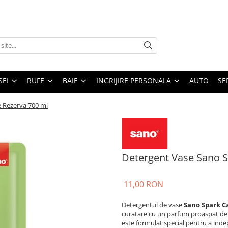
SEI
RUFE
BAIE
INGRIJIRE PERSONALA
AUTO
SE
 Rezerva 700 ml
Detergent Vase Sano S
11,00 RON
Detergentul de vase
Sano Spark C
curatare cu un parfum proaspat de c
este formulat special pentru a inde