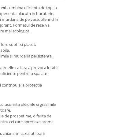
0 ml
combina eficienta de top in
perienta placuta in bucatarie.
i murdaria de pe vase, oferind in
igorant. Formatul de rezerva
ere mai ecologica.
fum subtil si placut,
abila.
simile si murdaria persistenta,
zare zilnica fara a provoca iritatii.
suficiente pentru o spalare
 contribuie la protectia
u usurinta uleiurile si grasimile
itoare.
ie de prospetime, diferita de
pentru cei care apreciaza arome
chiar si in cazul utilizarii