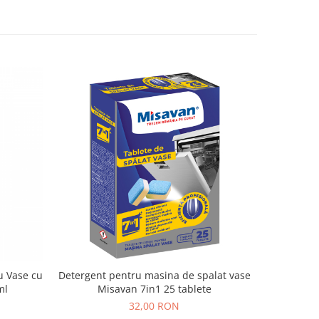
u Vase cu
Detergent pentru masina de spalat vase
BOZ
ml
Misavan 7in1 25 tablete
32,00 RON