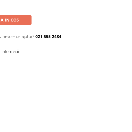
A IN COS
Ai nevoie de ajutor?
021 555 2484
informatii