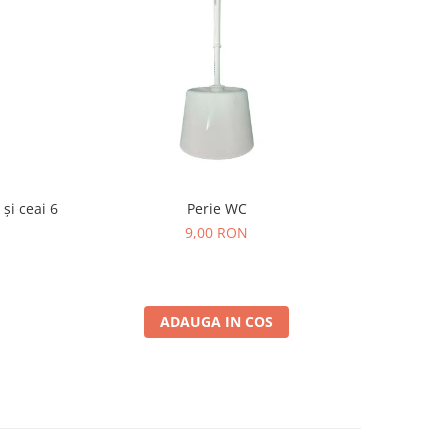
și ceai 6
Perie WC
Gel de d
9,00 RON
ADAUGA IN COS