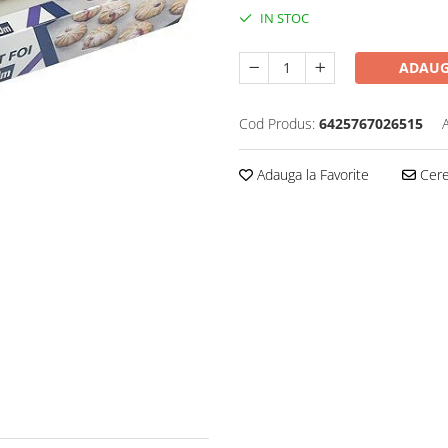
IN STOC
ADAUG
Cod Produs:
6425767026515
Adauga la Favorite
Cere 