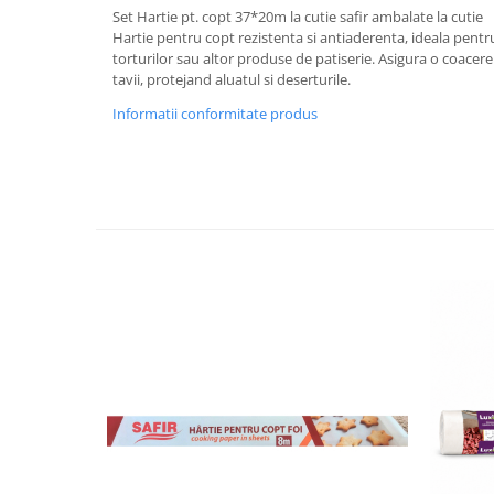
Set Hartie pt. copt 37*20m la cutie safir ambalate la cutie
Plasturi
Hartie pentru copt rezistenta si antiaderenta, ideala pentru
torturilor sau altor produse de patiserie. Asigura o coacer
Produse incontinenta
tavii, protejand aluatul si deserturile.
Sampon
Informatii conformitate produs
Sare de baie
Servetele Umede