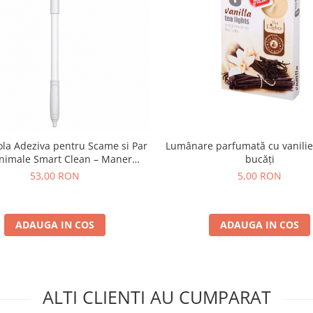
Lumânare parfumată cu vanilie 
la Adeziva pentru Scame si Par
bucăți
nimale Smart Clean – Maner
Extensibil 115 cm 25 Foi
5,00 RON
53,00 RON
ADAUGA IN COS
ADAUGA IN COS
ALTI CLIENTI AU CUMPARAT