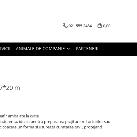
021 555 2484
0,00
RVICII
ANIMALE DE COMPANIE
PARTENERI
37*20 m
safir ambalate la cutie
iaderenta, ideala pentru prepararea prajiturilor, torturilor sau
 o coacere uniforma si usureaza curatarea tavii, protejand