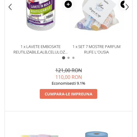
1 x LAVETE EMBOSATE
1 x SET 7 MOSTRE PARFUM
1 x S
REUTILIZABILE,ALB,CELULOZA,30
RUFE L'OUSIA
EAS
X 20 CM,ROLA 75 BUCATI
121,00 RON
110,00 RON
Economisesti 9.1%
CUMPARA-LE IMPREUNA