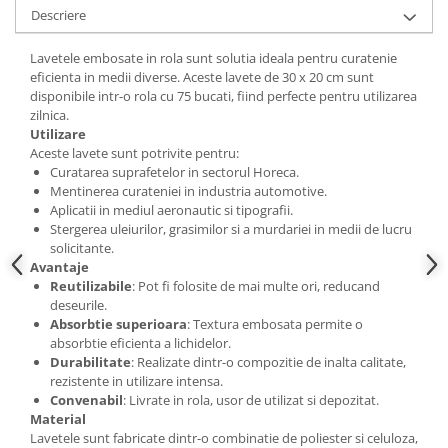
Descriere
Lavetele embosate in rola sunt solutia ideala pentru curatenie
eficienta in medii diverse. Aceste lavete de 30 x 20 cm sunt
disponibile intr-o rola cu 75 bucati, fiind perfecte pentru utilizarea
zilnica.
Utilizare
Aceste lavete sunt potrivite pentru:
Curatarea suprafetelor in sectorul Horeca.
Mentinerea curateniei in industria automotive.
Aplicatii in mediul aeronautic si tipografii.
Stergerea uleiurilor, grasimilor si a murdariei in medii de lucru
solicitante.
Avantaje
Reutilizabile
: Pot fi folosite de mai multe ori, reducand
deseurile.
Absorbtie superioara
: Textura embosata permite o
absorbtie eficienta a lichidelor.
Durabilitate
: Realizate dintr-o compozitie de inalta calitate,
rezistente in utilizare intensa.
Convenabil
: Livrate in rola, usor de utilizat si depozitat.
Material
Lavetele sunt fabricate dintr-o combinatie de poliester si celuloza,