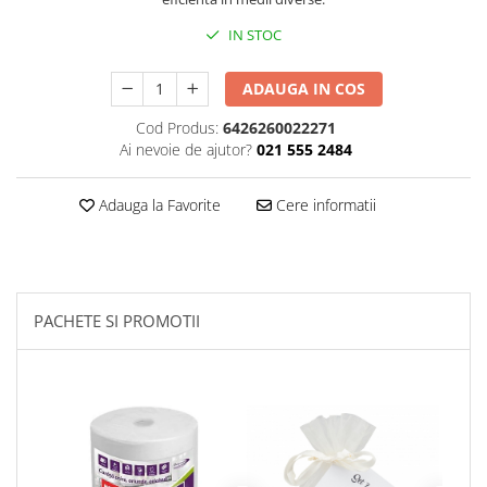
Plasturi
IN STOC
Produse incontinenta
ADAUGA IN COS
Sampon
Cod Produs:
6426260022271
Sare de baie
Ai nevoie de ajutor?
021 555 2484
Servetele Umede
Adauga la Favorite
Cere informatii
PACHETE SI PROMOTII