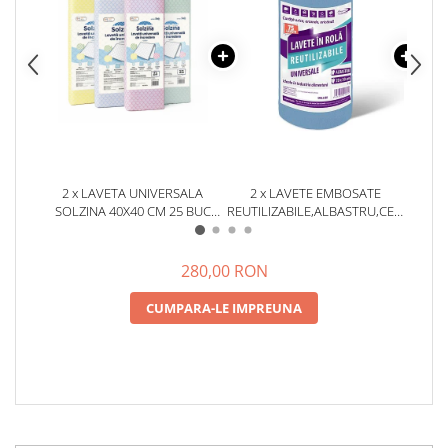
2 x LAVETA UNIVERSALA
2 x LAVETE EMBOSATE
2 
SOLZINA 40X40 CM 25 BUC
REUTILIZABILE,ALBASTRU,CELULOZA,
REUTI
ULTRA ABSORBANTE,
X 20 CM,ROLA 75 BUCATI
X 2
REZISTENTE, REUTILIZABILE,
FARA SCAME DIVERSE CULORI
280,00 RON
CUMPARA-LE IMPREUNA