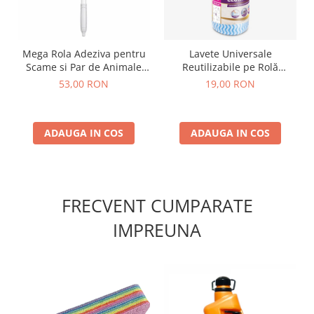
Mega Rola Adeziva pentru
Lavete Universale
Scame si Par de Animale
Reutilizabile pe Rolă
Smart Clean – Maner
albastre 50 buc
53,00 RON
19,00 RON
Extensibil 115 cm 25 Foi
ADAUGA IN COS
ADAUGA IN COS
FRECVENT CUMPARATE
IMPREUNA