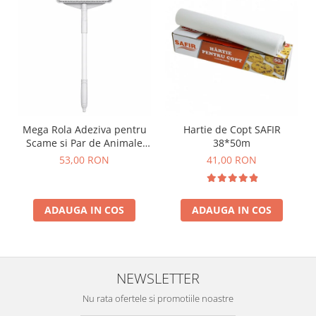
Mega Rola Adeziva pentru
Hartie de Copt SAFIR
Scame si Par de Animale
38*50m
Smart Clean – Maner
53,00 RON
41,00 RON
Extensibil 115 cm 25 Foi
ADAUGA IN COS
ADAUGA IN COS
NEWSLETTER
Nu rata ofertele si promotiile noastre