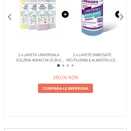
2 x LAVETA UNIVERSALA
2 x LAVETE EMBOSATE
2 
SOLZINA 40X40 CM 25 BUC
REUTILIZABILE,ALBASTRU,CELULOZA,
REUTI
ULTRA ABSORBANTE,
X 20 CM,ROLA 75 BUCATI
X 2
REZISTENTE, REUTILIZABILE,
FARA SCAME DIVERSE CULORI
280,00 RON
CUMPARA-LE IMPREUNA