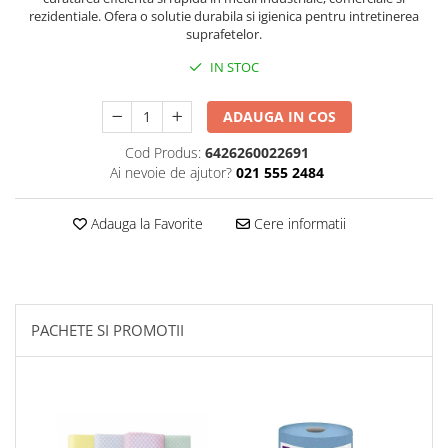
rezidentiale. Ofera o solutie durabila si igienica pentru intretinerea
Plasturi
suprafetelor.
Produse incontinenta
IN STOC
Sampon
ADAUGA IN COS
Sare de baie
Servetele Umede
Cod Produs:
6426260022691
Ai nevoie de ajutor?
021 555 2484
Adauga la Favorite
Cere informatii
PACHETE SI PROMOTII