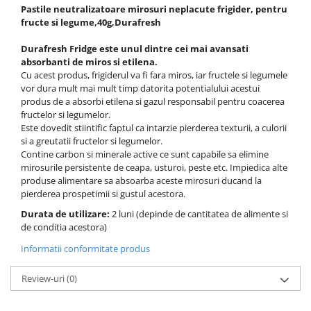
Pastile neutralizatoare mirosuri neplacute frigider, pentru
fructe si legume,40g,Durafresh
Durafresh Fridge este unul dintre cei mai avansati
absorbanti de miros si etilena.
Cu acest produs, frigiderul va fi fara miros, iar fructele si legumele
vor dura mult mai mult timp datorita potentialului acestui
produs de a absorbi etilena si gazul responsabil pentru coacerea
fructelor si legumelor.
Este dovedit stiintific faptul ca intarzie pierderea texturii, a culorii
si a greutatii fructelor si legumelor.
Contine carbon si minerale active ce sunt capabile sa elimine
mirosurile persistente de ceapa, usturoi, peste etc. Impiedica alte
produse alimentare sa absoarba aceste mirosuri ducand la
pierderea prospetimii si gustul acestora.
Durata de utilizare:
2 luni (depinde de cantitatea de alimente si
de conditia acestora)
Informatii conformitate produs
Review-uri
(0)