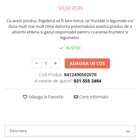
50,00 RON
Plasturi
Produse incontinenta
Cu acest produs, frigiderul va fi fara miros, iar fructele si legumele vor
dura mult mai mult timp datorita potentialului acestui produs de a
Sampon
absorbi etilena si gazul responsabil pentru coacerea fructelor si
Sare de baie
legumelor.
Servetele Umede
IN STOC
ADAUGA IN COS
Cod Produs:
8412490502070
Ai nevoie de ajutor?
021 555 2484
Adauga la Favorite
Cere informatii
Descriere