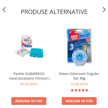
PRODUSE ALTERNATIVE
Pastile DURAFRESH
Relevi Odorizant Frigider
neutralizatoare mirosuri
Gel 40g
neplacute congelator
50,00 RON
10,00 RON
pentru peste si carne 40g
ADAUGA IN COS
ADAUGA IN COS