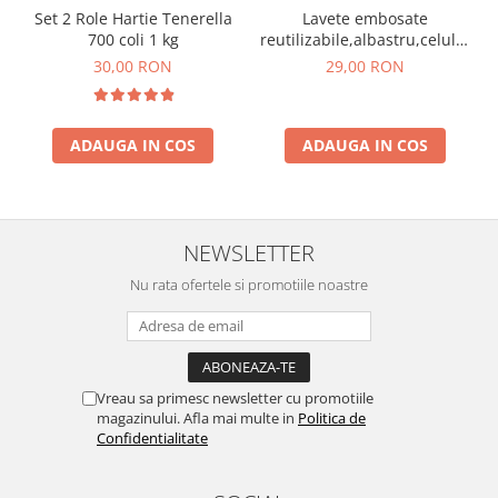
Set 2 Role Hartie Tenerella
Lavete embosate
700 coli 1 kg
reutilizabile,albastru,celuloza,3
x 20 cm,rola 75 bucati
30,00 RON
29,00 RON
ADAUGA IN COS
ADAUGA IN COS
NEWSLETTER
Nu rata ofertele si promotiile noastre
Vreau sa primesc newsletter cu promotiile
magazinului. Afla mai multe in
Politica de
Confidentialitate