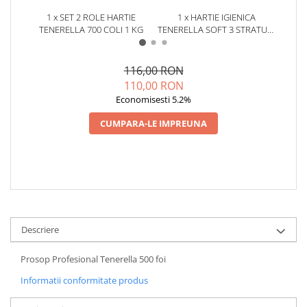
1 x SET 2 ROLE HARTIE
1 x HARTIE IGIENICA
1 x
TENERELLA 700 COLI 1 KG
TENERELLA SOFT 3 STRATURI
6 ROLE
116,00 RON
110,00 RON
Economisesti 5.2%
CUMPARA-LE IMPREUNA
Descriere
Prosop Profesional Tenerella 500 foi
Informatii conformitate produs