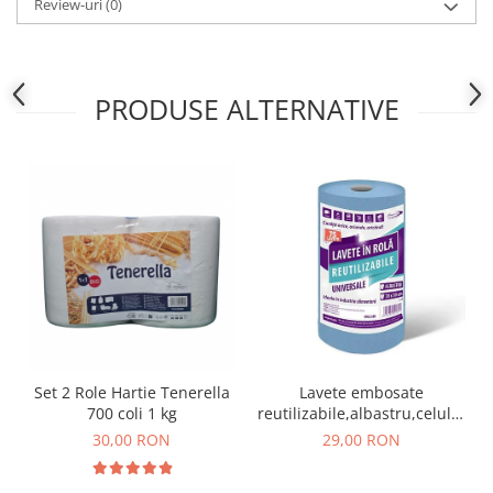
Review-uri
(0)
PRODUSE ALTERNATIVE
Set 2 Role Hartie Tenerella
Lavete embosate
700 coli 1 kg
reutilizabile,albastru,celuloza,3
x 20 cm,rola 75 bucati
30,00 RON
29,00 RON