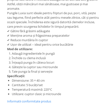
Astfel, obții mâncăruri mai sănătoase, mai gustoase și mai
aromate.
Pungile Luxia sunt ideale pentru fripturi de pui, porc, vită, pește
sau legume, fiind perfecte atât pentru mesele zilnice, cât și pentru
ocazii speciale. Închiderea este sigură datorită clemelor incluse,
care previn scurgerea lichidelor în timpul preparării.
✔ Gătire fără grăsimi adăugate
✔ Menține aroma și frăgezimea preparatelor
✔ Reduce murdăria în cuptor
✔ Ușor de utilizat – ideal pentru orice bucătărie
Mod de utilizare:
Adaugă ingredientele în pungă
Închide cu clema inclusă
Înțeapă punga în câteva locuri
Gătește la cuptor sau microunde
Taie punga la final și servește
Specificații:
Dimensiune: 35 × 40 cm
Cantitate: 5 bucăți/set
Temperatură maximă: 220°C
Utilizare: cuptor clasic și microunde
Informatii conformitate produs