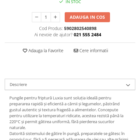
IN STOC
Plasturi
ADAUGA IN COS
Produse incontinenta
Sampon
Cod Produs:
5902802540898
Ai nevoie de ajutor?
021 555 2484
Sare de baie
Servetele Umede
Adauga la Favorite
Cere informatii
Descriere
Pungile pentru friptură Luxia sunt soluția ideală pentru
prepararea rapidă și eficientă a cărnii și legumelor, păstrând
gustul autentic și textura fragedă a alimentelor. Concepute
pentru utilizare la temperaturi ridicate, acestea rezistă până la
220°C și permit gătirea uniformă, fără pierderea sucurilor
naturale.
Datorită sistemului de gătire în pungă, preparatele se gătesc în
propriul suc, fără a fi necesară adăugarea de ulei sau alte grăsimi.