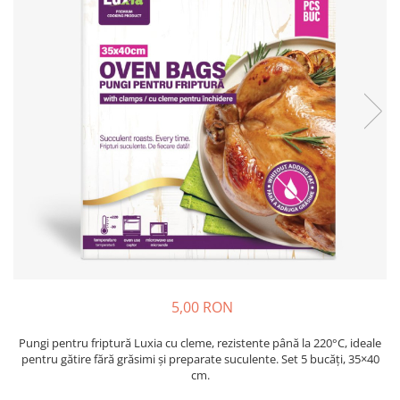
Insecticide
Ceaiuri
Dezinfectante
Cosmetice
Absorbanti de Umiditate & Rezerve
Vopsea Par
Bioactivatori & Tratamente Fose
Ingrijire Par
Septice
Ingrijire corp
Manusi Protectie
Ingrijire maini
Ingrijire picioare
Solutii curatare mobila
Ingrijire Urechi
Îngrijire Ten
Curatare Intretinere Incaltaminte
Farmaceutice
Gel de Dus
5,00 RON
Igiena Orala
Pungi pentru friptură Luxia cu cleme, rezistente până la 220°C, ideale
Make-up
pentru gătire fără grăsimi și preparate suculente. Set 5 bucăți, 35×40
cm.
Fond de ten
Rujuri