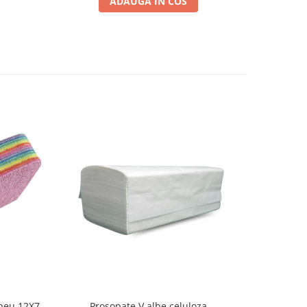
ADAUGA IN COS
beu 12X7
Prosopate V albe celuloza