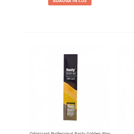
ADAUGA IN COS
Odorizant Profesional Rasty Golden Way