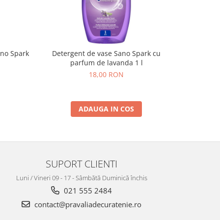
ano Spark
Detergent de vase Sano Spark cu
BOZ
parfum de lavanda 1 l
18,00 RON
ADAUGA IN COS
SUPORT CLIENTI
Luni / Vineri 09 - 17 - Sâmbătă Duminică închis
021 555 2484
contact@pravaliadecuratenie.ro