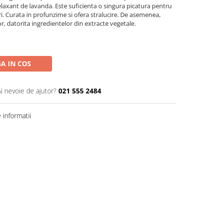
elaxant de lavanda. Este suficienta o singura picatura pentru
i. Curata in profunzime si ofera stralucire. De asemenea,
or, datorita ingredientelor din extracte vegetale.
A IN COS
Ai nevoie de ajutor?
021 555 2484
informatii