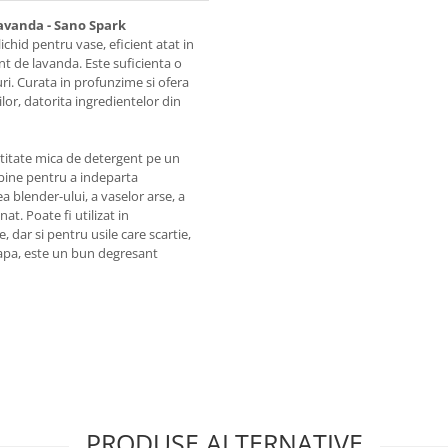
avanda - Sano Spark
ichid pentru vase, eficient atat in
ant de lavanda. Este suficienta o
ri. Curata in profunzime si ofera
lor, datorita ingredientelor din
titate mica de detergent pe un
 bine pentru a indeparta
a blender-ului, a vaselor arse, a
onat. Poate fi utilizat in
 dar si pentru usile care scartie,
apa, este un bun degresant
PRODUSE ALTERNATIVE