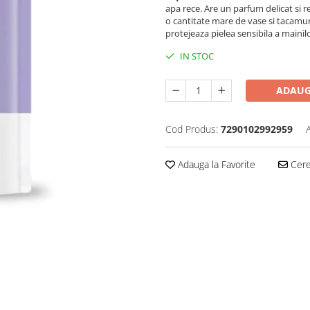
apa rece. Are un parfum delicat si r
o cantitate mare de vase si tacamur
protejeaza pielea sensibila a mainil
IN STOC
ADAUG
Cod Produs:
7290102992959
Adauga la Favorite
Cere 