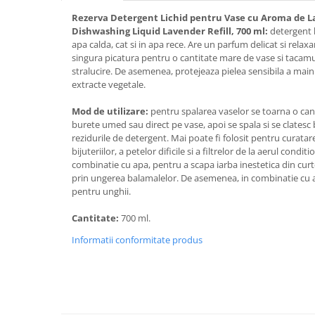
Rezerva Detergent Lichid pentru Vase cu Aroma de L
Plasturi
Dishwashing Liquid Lavender Refill, 700 ml:
detergent l
Produse incontinenta
apa calda, cat si in apa rece. Are un parfum delicat si relax
singura picatura pentru o cantitate mare de vase si tacamu
Sampon
stralucire. De asemenea, protejeaza pielea sensibila a maini
Sare de baie
extracte vegetale.
Servetele Umede
Mod de utilizare:
pentru spalarea vaselor se toarna o can
burete umed sau direct pe vase, apoi se spala si se clatesc
rezidurile de detergent. Mai poate fi folosit pentru curatare
bijuteriilor, a petelor dificile si a filtrelor de la aerul conditi
combinatie cu apa, pentru a scapa iarba inestetica din curte,
prin ungerea balamalelor. De asemenea, in combinatie cu 
pentru unghii.
Cantitate:
700 ml.
Informatii conformitate produs