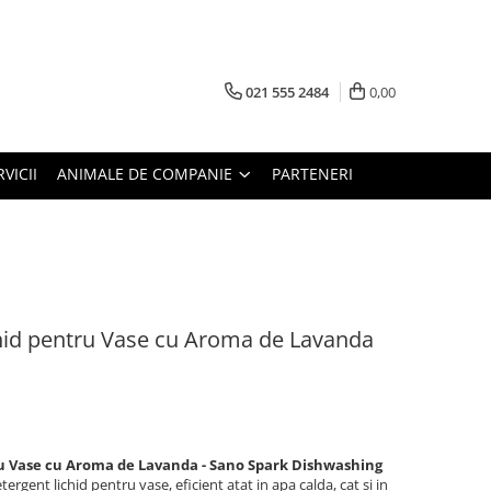
021 555 2484
0,00
RVICII
ANIMALE DE COMPANIE
PARTENERI
hid pentru Vase cu Aroma de Lavanda
u Vase cu Aroma de Lavanda - Sano Spark Dishwashing
tergent lichid pentru vase, eficient atat in apa calda, cat si in