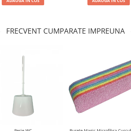
ADAUGA IN COS
ADAUGA IN COS
FRECVENT CUMPARATE IMPREUNA
Perie WC
Burete Magic Microfibra Curcu