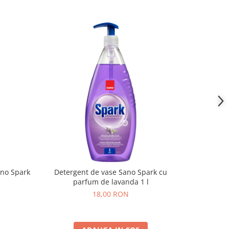
ano Spark
Detergent de vase Sano Spark cu
BOZ
parfum de lavanda 1 l
18,00 RON