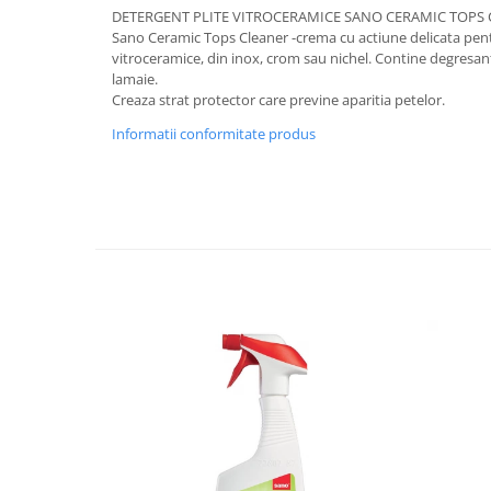
DETERGENT PLITE VITROCERAMICE SANO CERAMIC TOPS 
Plasturi
Sano Ceramic Tops Cleaner -crema cu actiune delicata pent
vitroceramice, din inox, crom sau nichel. Contine degresant,
Produse incontinenta
lamaie.
Sampon
Creaza strat protector care previne aparitia petelor.
Sare de baie
Informatii conformitate produs
Servetele Umede