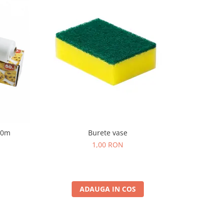
50m
Burete vase
SANO Deter
1,00 RON
ADAUGA IN COS