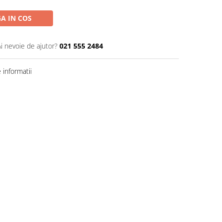
A IN COS
Ai nevoie de ajutor?
021 555 2484
informatii