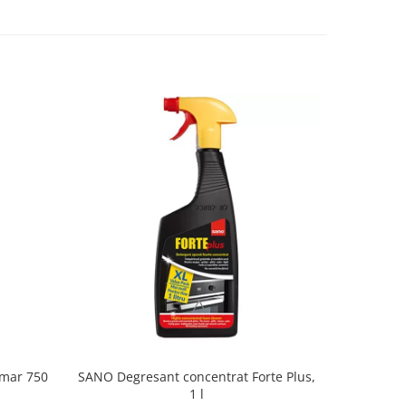
amar 750
SANO Degresant concentrat Forte Plus,
Degres
1 l