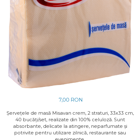
Ceaiuri
Insecticide
Cosmetice
Dezinfectante
Vopsea Par
Absorbanti de Umiditate &
Rezerve
Ingrijire Par
Ingrijire corp
Bioactivatori & Tratamente Fose
Ingrijire maini
Septice
Ingrijire picioare
Manusi Protectie
Ingrijire Urechi
Solutii curatare mobila
Îngrijire Ten
Curatare Intretinere
Incaltaminte
Farmaceutice
Gel de Dus
7,00 RON
Igiena Orala
Șervețele de masă Misavan crem, 2 straturi, 33x33 cm,
Make-up
40 bucăți/set, realizate din 100% celuloză. Sunt
absorbante, delicate la atingere, neparfumate și
Fond de ten
potrivite pentru utilizare zilnică, restaurante sau
Rujuri
evenimente.