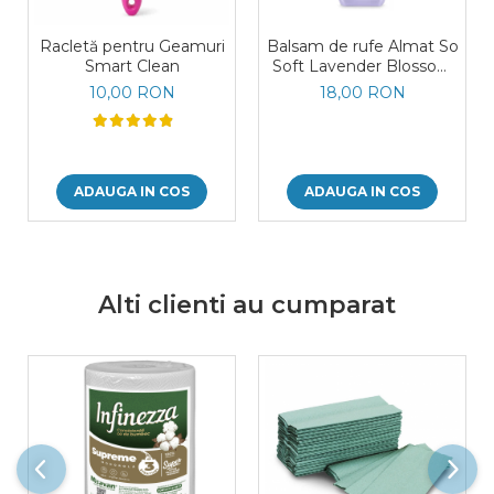
Racletă pentru Geamuri
Balsam de rufe Almat So
Smart Clean
Soft Lavender Blossom
Spania 1,26L
10,00 RON
18,00 RON
ADAUGA IN COS
ADAUGA IN COS
Alti clienti au cumparat