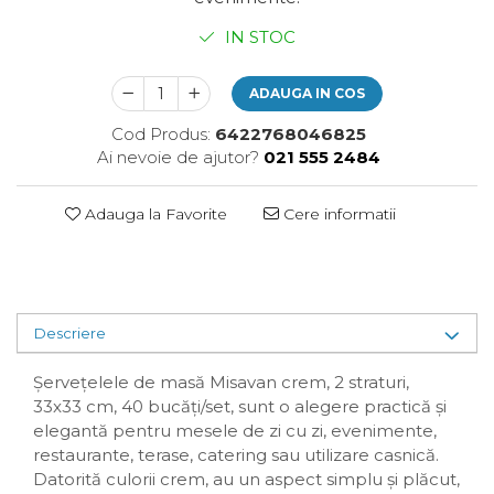
Plasturi
IN STOC
Produse incontinenta
Sampon
ADAUGA IN COS
Sare de baie
Cod Produs:
6422768046825
Servetele Umede
Ai nevoie de ajutor?
021 555 2484
Adauga la Favorite
Cere informatii
Descriere
Șervețelele de masă Misavan crem, 2 straturi,
33x33 cm, 40 bucăți/set, sunt o alegere practică și
elegantă pentru mesele de zi cu zi, evenimente,
restaurante, terase, catering sau utilizare casnică.
Datorită culorii crem, au un aspect simplu și plăcut,