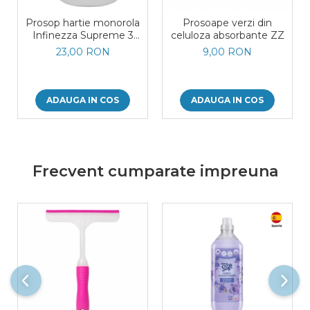
Prosop hartie monorola
Prosoape verzi din
Infinezza Supreme 3
celuloza absorbante ZZ
straturi 100 foi
23,00 RON
9,00 RON
ADAUGA IN COS
ADAUGA IN COS
Frecvent cumparate impreuna