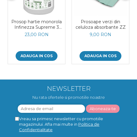
Prosop hartie monorola
Prosoape verzi din
Infinezza Supreme 3
celuloza absorbante ZZ
straturi 100 foi
23,00 RON
9,00 RON
ADAUGA IN COS
ADAUGA IN COS
NEWSLETTER
Nu rata ofertele si promotiile noastre
Vreau sa primesc newsletter cu promotiile
magazinului. Afla mai multe in
Politica de
Confidentialitate