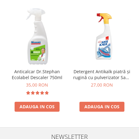
Anticalcar Dr.Stephan
Detergent Antikalk piatră și
Ecolabel Descaler 750ml
rugină cu pulverizator Sano
1L
35,00 RON
27,00 RON
ADAUGA IN COS
ADAUGA IN COS
NEWSLETTER