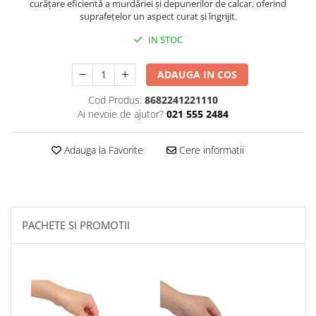
curățare eficientă a murdăriei și depunerilor de calcar, oferind
suprafețelor un aspect curat și îngrijit.
Plasturi
IN STOC
Produse incontinenta
Sampon
ADAUGA IN COS
Sare de baie
Cod Produs:
8682241221110
Servetele Umede
Ai nevoie de ajutor?
021 555 2484
Adauga la Favorite
Cere informatii
PACHETE SI PROMOTII