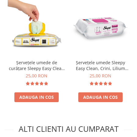
Șervețele umede de
Șervețele umede Sleepy
curățare Sleepy Easy Clean
Easy Clean, Crini, Lilium
Bucătărie Degresante cu
Bouquet multisuprafețe,
25,00 RON
25,00 RON
spumă activă 30 bucăți
100 buc
ADAUGA IN COS
ADAUGA IN COS
ALTI CLIENTI AU CUMPARAT