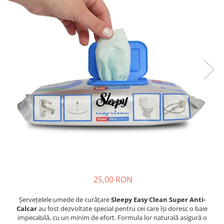
Insecticide
Ceaiuri
Dezinfectante
Cosmetice
Absorbanti de Umiditate & Rezerve
Vopsea Par
Bioactivatori & Tratamente Fose
Ingrijire Par
Septice
Ingrijire corp
Manusi Protectie
Ingrijire maini
Ingrijire picioare
Solutii curatare mobila
Ingrijire Urechi
Îngrijire Ten
Curatare Intretinere Incaltaminte
Farmaceutice
Gel de Dus
25,00 RON
Igiena Orala
Make-up
Șervețelele umede de curățare
Sleepy Easy Clean Super Anti-
Calcar
au fost dezvoltate special pentru cei care își doresc o baie
Fond de ten
impecabilă, cu un minim de efort. Formula lor naturală asigură o
Rujuri