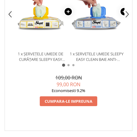
1 x ȘERVEȚELE UMEDE DE
1 x SERVETELE UMEDE SLEEPY
1 x S
CURĂȚARE SLEEPY EASY
EASY CLEAN BAIE ANTI-
E
CLEAN BUCĂTĂRIE
CALCAR CU SPUMA ACTIVA 30
DEGRESANTE CU SPUMĂ
BUCATI
ACTIVĂ 30 BUCĂȚI
109,00 RON
99,00 RON
Economisesti 9.2%
CUMPARA-LE IMPREUNA