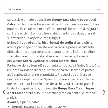
Descriere
Șervețelele umede de curățare
Sleepy Easy Clean Super Anti-
Calcar
au fost dezvoltate special pentru cei care își doresc o baie
impecabilă, cu un minim de efort. Formula lor naturală asigură o
curățare eficientă a murdăriei și depunerilor de calcar, oferind
suprafețelor un aspect curat și îngrijit.
Îmbogățite cu
oțet alb, bicarbonat de sodiu și acid citric
,
aceste prosoape dizolvă eficient calcarul și petele persistente,
fără a deteriora suprafețele. Structura lor este întărită cu fibre
speciale și are o suprafață față-verso inovatoare, formată
din
White Micro Cyclone
și
Green Macro Fiber
.
Partea verde, cu formulă spumantă tensioactivă, îndepărtează cu
ușurință murdăria dificilă și petele de calcar, în timp ce partea
albă captează și reține impuritățile. Procesul de curățare se
realizează simplu, în doar
3 pași
: spumare, colectare și clătire.
Ideale pentru utilizare în baie, de la chiuvetă și baterii, până la
toaletă și capul de duș, prosoapele
Sleepy Easy Clean Super
Anti-Calcar
oferă o soluție practică și rapidă pentru curățenie
zilnică.
Avantaje principale:
formulă naturală cu ingrediente active