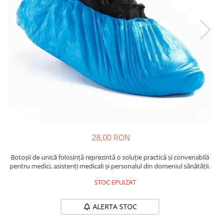
Insecticide
Ceaiuri
Dezinfectante
Cosmetice
Absorbanti de Umiditate & Rezerve
Vopsea Par
Bioactivatori & Tratamente Fose
Ingrijire Par
Septice
Ingrijire corp
Manusi Protectie
Ingrijire maini
Ingrijire picioare
Solutii curatare mobila
Ingrijire Urechi
Îngrijire Ten
Curatare Intretinere Incaltaminte
28,00 RON
Farmaceutice
Botoșii de unică folosință reprezintă o soluție practică și convenabilă
Gel de Dus
pentru medici, asistenți medicali și personalul din domeniul sănătății.
Igiena Orala
STOC EPUIZAT
Make-up
ALERTA STOC
Fond de ten
Rujuri