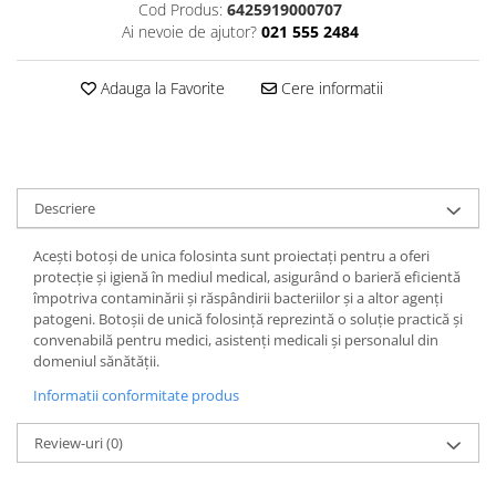
Cod Produs:
6425919000707
Plasturi
Ai nevoie de ajutor?
021 555 2484
Produse incontinenta
Adauga la Favorite
Cere informatii
Sampon
Sare de baie
Servetele Umede
Descriere
Acești botoși de unica folosinta sunt proiectați pentru a oferi
protecție și igienă în mediul medical, asigurând o barieră eficientă
împotriva contaminării și răspândirii bacteriilor și a altor agenți
patogeni. Botoșii de unică folosință reprezintă o soluție practică și
convenabilă pentru medici, asistenți medicali și personalul din
domeniul sănătății.
Informatii conformitate produs
Review-uri
(0)