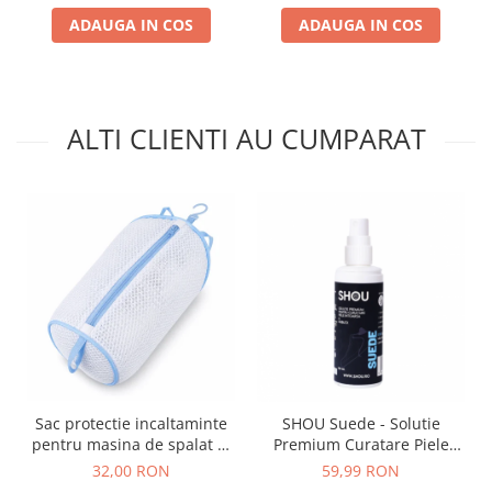
ADAUGA IN COS
ADAUGA IN COS
ALTI CLIENTI AU CUMPARAT
Sac protectie incaltaminte
SHOU Suede - Solutie
pentru masina de spalat di
Premium Curatare Piele
Marisa 23x38 cm
Intoarsa 100ml
32,00 RON
59,99 RON