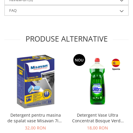
FAQ
PRODUSE ALTERNATIVE
NOU
Detergent pentru masina
Detergent Vase Ultra
de spalat vase Misavan 7in1
Concentrat Bosque Verde
25 tablete
Spania 1.3L
32,00 RON
18,00 RON