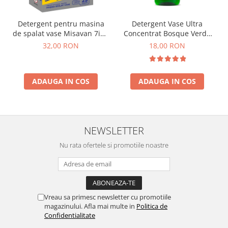
Detergent pentru masina
Detergent Vase Ultra
de spalat vase Misavan 7in1
Concentrat Bosque Verde
25 tablete
Spania 1.3L
32,00 RON
18,00 RON
ADAUGA IN COS
ADAUGA IN COS
NEWSLETTER
Nu rata ofertele si promotiile noastre
Vreau sa primesc newsletter cu promotiile
magazinului. Afla mai multe in
Politica de
Confidentialitate