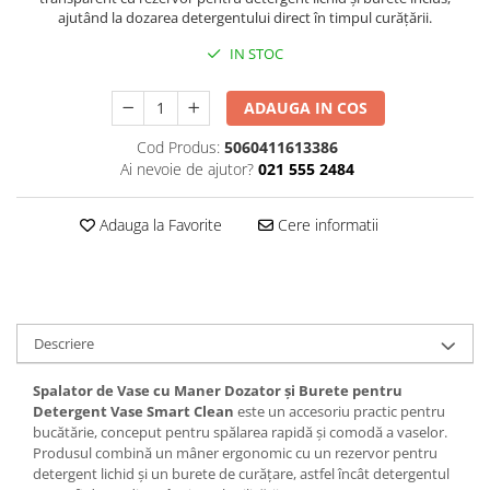
ajutând la dozarea detergentului direct în timpul curățării.
Plasturi
IN STOC
Produse incontinenta
Sampon
ADAUGA IN COS
Sare de baie
Cod Produs:
5060411613386
Servetele Umede
Ai nevoie de ajutor?
021 555 2484
Adauga la Favorite
Cere informatii
Descriere
Spalator de Vase cu Maner Dozator și Burete pentru
Detergent Vase Smart Clean
este un accesoriu practic pentru
bucătărie, conceput pentru spălarea rapidă și comodă a vaselor.
Produsul combină un mâner ergonomic cu un rezervor pentru
detergent lichid și un burete de curățare, astfel încât detergentul