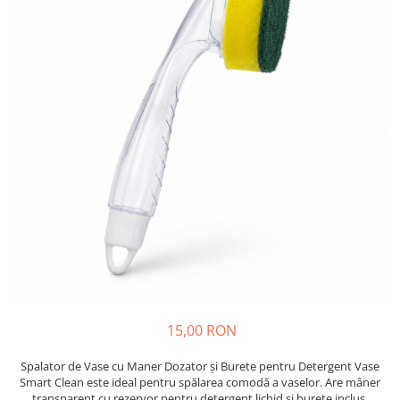
Insecticide
Ceaiuri
Dezinfectante
Cosmetice
Absorbanti de Umiditate & Rezerve
Vopsea Par
Bioactivatori & Tratamente Fose
Ingrijire Par
Septice
Ingrijire corp
Manusi Protectie
Ingrijire maini
Ingrijire picioare
Solutii curatare mobila
Ingrijire Urechi
Îngrijire Ten
Curatare Intretinere Incaltaminte
Farmaceutice
Gel de Dus
Igiena Orala
15,00 RON
Make-up
Spalator de Vase cu Maner Dozator și Burete pentru Detergent Vase
Fond de ten
Smart Clean
este ideal pentru spălarea comodă a vaselor. Are mâner
transparent cu rezervor pentru detergent lichid și burete inclus,
Rujuri