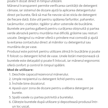
poate fi dozat direct în timpul utilizării.
Mânerul transparent permite verificarea cantității de detergent
rămase, iar sistemul de dozare ajută la aplicarea detergentului
direct pe burete, fără să mai fie nevoie să iei sticla de detergent
de fiecare dată. Este util pentru spălarea farfuriilor, paharelor,
tacâmurilor, cratițelor, tigăilor și altor ustensile de bucătărie.
Buretele are partea galbenă pentru curățarea obișnuită și partea
verde abrazivă pentru murdăria mai dificilă, grăsime sau resturi
uscate. Designul cu mâner oferă o prindere mai comodă și ajută
la evitarea contactului direct al mâinilor cu detergentul sau
murdăria de pe vase.
Produsul este potrivit pentru utilizare zilnică în bucătărie și poate
fi folosit cu detergent lichid de vase. Unele listări menționează că
buretele este detașabil și poate fi înlocuit, iar mânerul ergonomic
oferă confort și control în timpul spălării.
Mod de utilizare:
Deschide capacul/rezervorul mânerului.
Umple recipientul cu detergent lichid pentru vase.
Închide bine dozatorul.
Apasă ușor zona de dozare pentru a elibera detergent pe
burete.
Spală vasele cu partea potrivită a buretelui.
Clătește buretele după utilizare și depozitează produsul într-
un loc uscat.