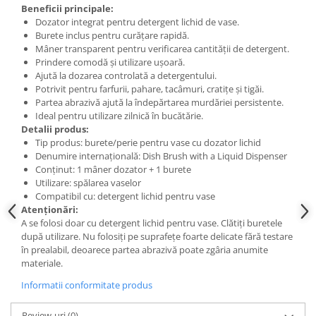
Beneficii principale:
Dozator integrat pentru detergent lichid de vase.
Burete inclus pentru curățare rapidă.
Mâner transparent pentru verificarea cantității de detergent.
Prindere comodă și utilizare ușoară.
Ajută la dozarea controlată a detergentului.
Potrivit pentru farfurii, pahare, tacâmuri, cratițe și tigăi.
Partea abrazivă ajută la îndepărtarea murdăriei persistente.
Ideal pentru utilizare zilnică în bucătărie.
Detalii produs:
Tip produs: burete/perie pentru vase cu dozator lichid
Denumire internațională: Dish Brush with a Liquid Dispenser
Conținut: 1 mâner dozator + 1 burete
Utilizare: spălarea vaselor
Compatibil cu: detergent lichid pentru vase
Atenționări:
A se folosi doar cu detergent lichid pentru vase. Clătiți buretele
după utilizare. Nu folosiți pe suprafețe foarte delicate fără testare
în prealabil, deoarece partea abrazivă poate zgâria anumite
materiale.
Informatii conformitate produs
Review-uri
(0)