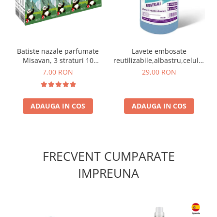
Batiste nazale parfumate
Lavete embosate
Misavan, 3 straturi 10
reutilizabile,albastru,celuloza,3
pachete/ set
x 20 cm,rola 75 bucati
7,00 RON
29,00 RON
ADAUGA IN COS
ADAUGA IN COS
FRECVENT CUMPARATE
IMPREUNA