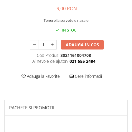
Insecticide
Ceaiuri
9,00 RON
Dezinfectante
Cosmetice
Tenerella servetele nazale
Absorbanti de Umiditate & Rezerve
Vopsea Par
IN STOC
Bioactivatori & Tratamente Fose
Ingrijire Par
Septice
Ingrijire corp
ADAUGA IN COS
Manusi Protectie
Ingrijire maini
Cod Produs:
8021161004708
Ingrijire picioare
Solutii curatare mobila
Ai nevoie de ajutor?
021 555 2484
Ingrijire Urechi
Îngrijire Ten
Adauga la Favorite
Cere informatii
Curatare Intretinere Incaltaminte
Farmaceutice
Gel de Dus
Igiena Orala
PACHETE SI PROMOTII
Make-up
Fond de ten
Rujuri