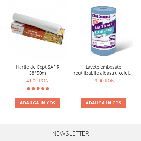
Hartie de Copt SAFIR
Lavete embosate
38*50m
reutilizabile,albastru,celuloza,3
x 20 cm,rola 75 bucati
41,00 RON
29,00 RON
ADAUGA IN COS
ADAUGA IN COS
NEWSLETTER