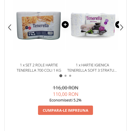
Plasturi
Produse incontinenta
Sampon
Sare de baie
Servetele Umede
1 x SET 2 ROLE HARTIE
1 x HARTIE IGIENICA
1 x
TENERELLA 700 COLI 1 KG
TENERELLA SOFT 3 STRATURI
6 ROLE
116,00 RON
110,00 RON
Economisesti 5.2%
CUMPARA-LE IMPREUNA