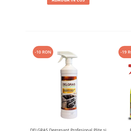
-10 RON
-19 
DELGRAS Degresant Profesional Plite si