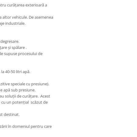
tru curățarea exterioară a
a altor vehicule. De asemenea
tilaje industriale.
 degresare.
are și spălare .
ele supuse procesului de
de produs la 40-50 litri apă.
itive speciale cu presiune).
 de apă sub presiune.
au soluții de curățare. Acest
) cu un potențial scăzut de
t destinat.
izării în domeniul pentru care