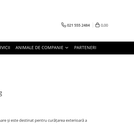
021 555 2484
0,00
RVICII
ANIMALE DE COMPANIE
PARTENERI
g
re și este destinat pentru curățarea exterioară a