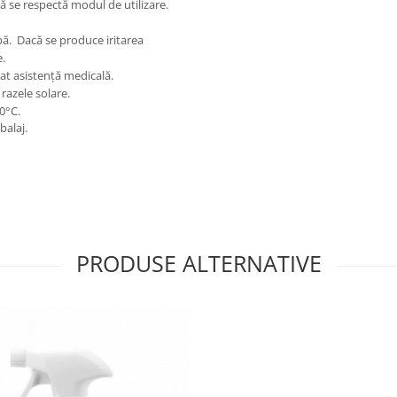
ă se respectă modul de utilizare.
apă. Dacă se produce iritarea
te.
iat asistență medicală.
 razele solare.
40°C.
balaj.
PRODUSE ALTERNATIVE