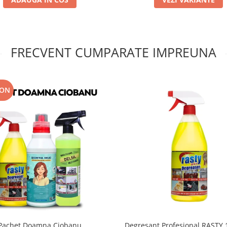
FRECVENT CUMPARATE IMPREUNA
RON
Pachet Doamna Ciobanu
Degresant Profesional RASTY 