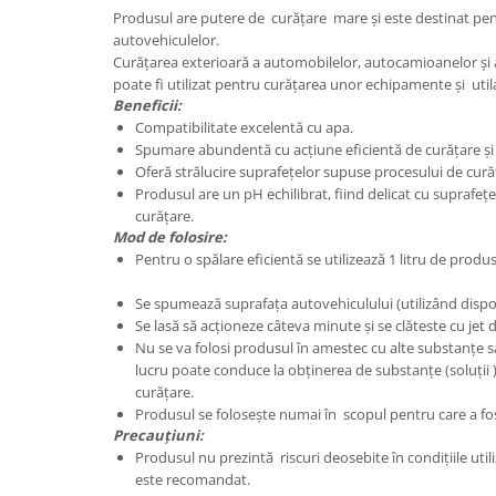
Produsul are putere de curățare mare și este destinat pen
Plasturi
autovehiculelor.
Curățarea exterioară a automobilelor, autocamioanelor și 
Produse incontinenta
poate fi utilizat pentru curățarea unor echipamente și u
Sampon
Beneficii:
Compatibilitate excelentă cu apa.
Sare de baie
Spumare abundentă cu acțiune eficientă de curățare și
Servetele Umede
Oferă strălucire suprafețelor supuse procesului de curăț
Produsul are un pH echilibrat, fiind delicat cu suprafeț
curățare.
Mod de folosire:
Pentru o spălare eficientă se utilizează 1 litru 
Se spumează suprafața autovehiculului (utilizând dispoz
Se lasă să acționeze câteva minute și se clăteste cu jet
Nu se va folosi produsul în amestec cu alte substanțe s
lucru poate conduce la obținerea de substanțe (soluții 
curățare.
Produsul se folosește numai în scopul pentru care a fos
Precauțiuni:
Produsul nu prezintă riscuri deosebite în condițiile util
este recomandat.