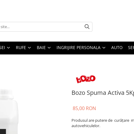
SEI
RUFE
BAIE
INGRIJIRE PERSONALA
AUTO
SE
Bozo Spuma Activa 5K
85,00 RON
Produsul are putere de curățare ma
autovehiculelor.