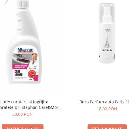
Bozo Parfum auto Paris 1
olutie curatare si ingrijire
prafete Dr. Stephan Care&More
18,00 RON
750ml
33,00 RON
VEZI VARIANTE
ADAUGA IN COS