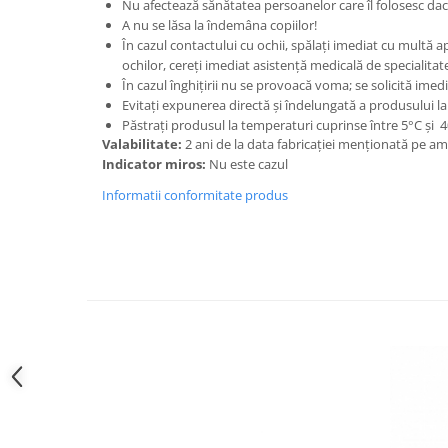
Nu afectează sănătatea persoanelor care îl folosesc dac
A nu se lăsa la îndemâna copiilor!
În cazul contactului cu ochii, spălați imediat cu multă 
ochilor, cereţi imediat asistenţă medicală de specialita
În cazul înghiţirii nu se provoacă voma; se solicită imed
Evitați expunerea directă și îndelungată a produsului la
Păstrați produsul la temperaturi cuprinse între 5°C și 
Valabilitate
:
2 ani de la data fabricaţiei menţionată pe am
Indicator miros
:
Nu este cazul
Informatii conformitate produs