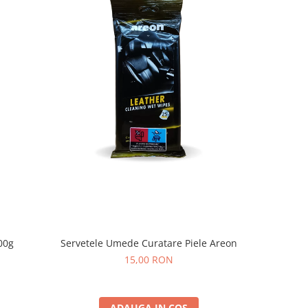
00g
Servetele Umede Curatare Piele Areon
Pa
15,00 RON
ADAUGA IN COS