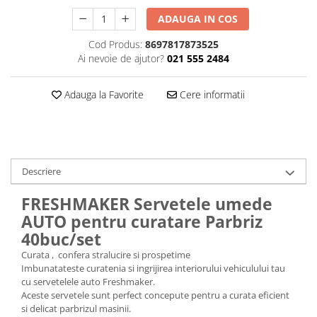
Plasturi
ADAUGA IN COS
Produse incontinenta
Cod Produs:
8697817873525
Ai nevoie de ajutor?
021 555 2484
Sampon
Sare de baie
Adauga la Favorite
Cere informatii
Servetele Umede
Descriere
FRESHMAKER Servetele umede
AUTO pentru curatare Parbriz
40buc/set
Curata , confera stralucire si prospetime
Imbunatateste curatenia si ingrijirea interiorului vehiculului tau
cu servetelele auto Freshmaker.
Aceste servetele sunt perfect concepute pentru a curata eficient
si delicat parbrizul masinii.