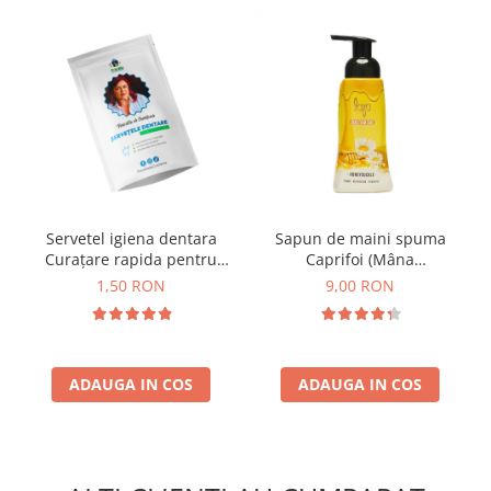
Servetel igiena dentara
Sapun de maini spuma
Curațare rapida pentru
Caprifoi (Mâna
dinti, respirație proaspata
Maicii Domnului) 250 ml
1,50 RON
9,00 RON
ADAUGA IN COS
ADAUGA IN COS