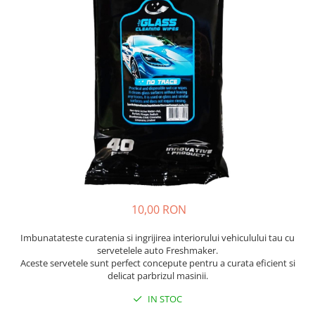
Insecticide
Ceaiuri
Dezinfectante
Cosmetice
Absorbanti de Umiditate & Rezerve
Vopsea Par
Bioactivatori & Tratamente Fose
Ingrijire Par
Septice
Ingrijire corp
Manusi Protectie
Ingrijire maini
Ingrijire picioare
Solutii curatare mobila
Ingrijire Urechi
Îngrijire Ten
Curatare Intretinere Incaltaminte
10,00 RON
Farmaceutice
Gel de Dus
Imbunatateste curatenia si ingrijirea interiorului vehiculului tau cu
servetelele auto Freshmaker.
Igiena Orala
Aceste servetele sunt perfect concepute pentru a curata eficient si
Make-up
delicat parbrizul masinii.
Fond de ten
IN STOC
Rujuri