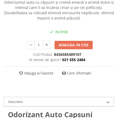
Odorizantul auto cu căpșuni și cremă emană o aromă dulce și
Plasturi
intensă care îi va încânta chiar și pe cei pofticioși.
Durabilitatea sa ridicată elimină mirosurile neplăcute, oferind
Produse incontinenta
mașinii o aromă plăcută.
Sampon
Sare de baie
IN STOC
Servetele Umede
ADAUGA IN COS
Cod Produs:
8436585489107
Ai nevoie de ajutor?
021 555 2484
Adauga la Favorite
Cere informatii
Descriere
Odorizant Auto Capsuni