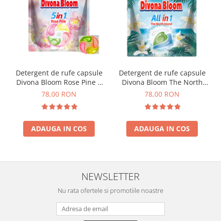
Detergent de rufe capsule
Detergent de rufe capsule
Divona Bloom Rose Pine 5
Divona Bloom The North
in 1 60 spalari
Island All in 1 60 Capsule
78,00 RON
78,00 RON
ADAUGA IN COS
ADAUGA IN COS
NEWSLETTER
Nu rata ofertele si promotiile noastre