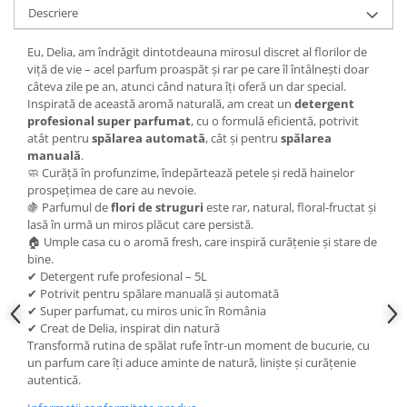
Descriere
Eu, Delia, am îndrăgit dintotdeauna mirosul discret al florilor de
viță de vie – acel parfum proaspăt și rar pe care îl întâlnești doar
câteva zile pe an, atunci când natura îți oferă un dar special.
Inspirată de această aromă naturală, am creat un
detergent
profesional super parfumat
, cu o formulă eficientă, potrivit
atât pentru
spălarea automată
, cât și pentru
spălarea
manuală
.
🧼 Curăță în profunzime, îndepărtează petele și redă hainelor
prospețimea de care au nevoie.
🍇 Parfumul de
flori de struguri
este rar, natural, floral-fructat și
lasă în urmă un miros plăcut care persistă.
🏠 Umple casa cu o aromă fresh, care inspiră curățenie și stare de
bine.
✔ Detergent rufe profesional – 5L
✔ Potrivit pentru spălare manuală și automată
✔ Super parfumat, cu miros unic în România
✔ Creat de Delia, inspirat din natură
Transformă rutina de spălat rufe într-un moment de bucurie, cu
un parfum care îți aduce aminte de natură, liniște și curățenie
autentică.