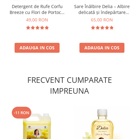
Detergent de Rufe Corfu
Sare Înălbire Delia – Albire
Breeze cu Flori de Portocal
delicată și îndepărtare
by Delia 2L
eficientă a petelor 500 g
49,00 RON
65,00 RON
ADAUGA IN COS
ADAUGA IN COS
FRECVENT CUMPARATE
IMPREUNA
-11 RON