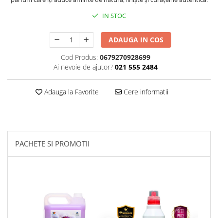
Plasturi
IN STOC
Produse incontinenta
ADAUGA IN COS
Sampon
Cod Produs:
0679270928699
Sare de baie
Ai nevoie de ajutor?
021 555 2484
Servetele Umede
Adauga la Favorite
Cere informatii
PACHETE SI PROMOTII