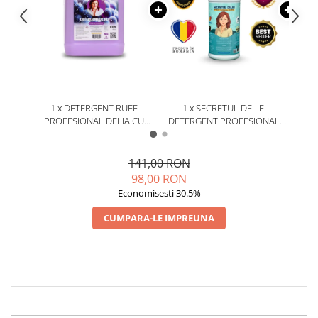
1 x DETERGENT RUFE
1 x SECRETUL DELIEI
1 x 
PROFESIONAL DELIA CU
DETERGENT PROFESIONAL
CU
PARFUM DE FLORI DE
UNIVERSAL 1 KG
STRUGURI 5L
141,00 RON
98,00 RON
Economisesti 30.5%
CUMPARA-LE IMPREUNA