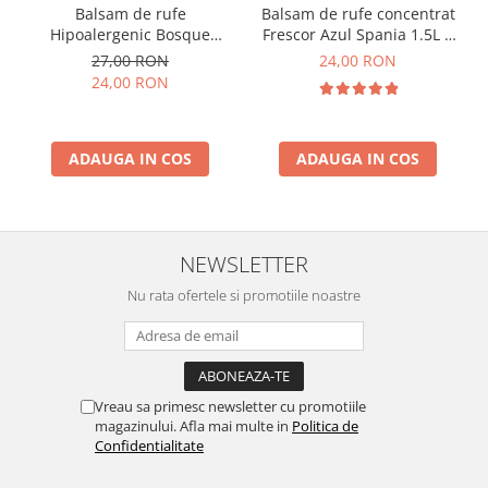
Balsam de rufe
Balsam de rufe concentrat
Hipoalergenic Bosque
Frescor Azul Spania 1.5L +
Verde Colonia Spania 2L
0.5L BONUS
27,00 RON
24,00 RON
24,00 RON
ADAUGA IN COS
ADAUGA IN COS
NEWSLETTER
Nu rata ofertele si promotiile noastre
Vreau sa primesc newsletter cu promotiile
magazinului. Afla mai multe in
Politica de
Confidentialitate