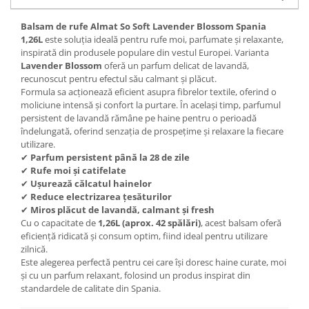
Balsam de rufe Almat So Soft Lavender Blossom Spania
1,26L
este soluția ideală pentru rufe moi, parfumate și relaxante,
inspirată din produsele populare din vestul Europei. Varianta
Lavender Blossom
oferă un parfum delicat de lavandă,
recunoscut pentru efectul său calmant și plăcut.
Formula sa acționează eficient asupra fibrelor textile, oferind o
moliciune intensă și confort la purtare. În același timp, parfumul
persistent de lavandă rămâne pe haine pentru o perioadă
îndelungată, oferind senzația de prospețime și relaxare la fiecare
utilizare.
✔
Parfum persistent până la 28 de zile
✔
Rufe moi și catifelate
✔
Ușurează călcatul hainelor
✔
Reduce electrizarea țesăturilor
✔
Miros plăcut de lavandă, calmant și fresh
Cu o capacitate de
1,26L (aprox. 42 spălări)
, acest balsam oferă
eficiență ridicată și consum optim, fiind ideal pentru utilizare
zilnică.
Este alegerea perfectă pentru cei care își doresc haine curate, moi
și cu un parfum relaxant, folosind un produs inspirat din
standardele de calitate din Spania.