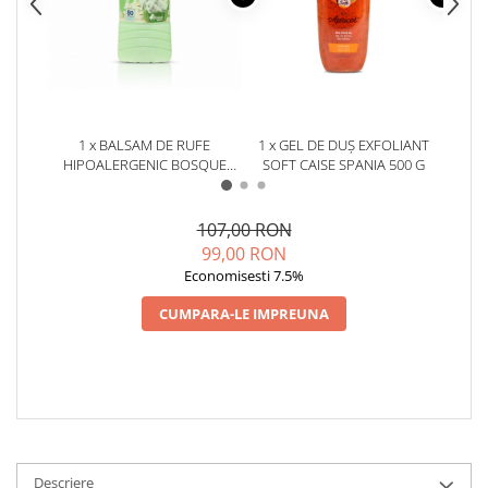
1 x BALSAM DE RUFE
1 x GEL DE DUȘ EXFOLIANT
1 x 
HIPOALERGENIC BOSQUE
SOFT CAISE SPANIA 500 G
S
VERDE COLONIA SPANIA 2L
BL
107,00 RON
99,00 RON
Economisesti 7.5%
CUMPARA-LE IMPREUNA
Descriere