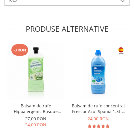
FAQ
PRODUSE ALTERNATIVE
-3 RON
Balsam de rufe
Balsam de rufe concentrat
Hipoalergenic Bosque
Frescor Azul Spania 1.5L +
Verde Colonia Spania 2L
0.5L BONUS
27,00 RON
24,00 RON
24,00 RON