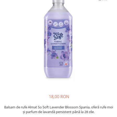
Insecticide
Ceaiuri
Dezinfectante
Cosmetice
Absorbanti de Umiditate & Rezerve
Vopsea Par
Bioactivatori & Tratamente Fose
Ingrijire Par
Septice
Ingrijire corp
Manusi Protectie
Ingrijire maini
Ingrijire picioare
Solutii curatare mobila
Ingrijire Urechi
Îngrijire Ten
Curatare Intretinere Incaltaminte
Farmaceutice
Gel de Dus
Igiena Orala
18,00 RON
Make-up
Balsam de rufe Almat So Soft Lavender Blossom Spania, oferă rufe moi
Fond de ten
și parfum de lavandă persistent până la 28 zile.
Rujuri