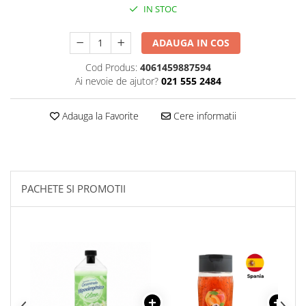
IN STOC
Plasturi
Produse incontinenta
ADAUGA IN COS
Sampon
Cod Produs:
4061459887594
Ai nevoie de ajutor?
021 555 2484
Sare de baie
Servetele Umede
Adauga la Favorite
Cere informatii
PACHETE SI PROMOTII