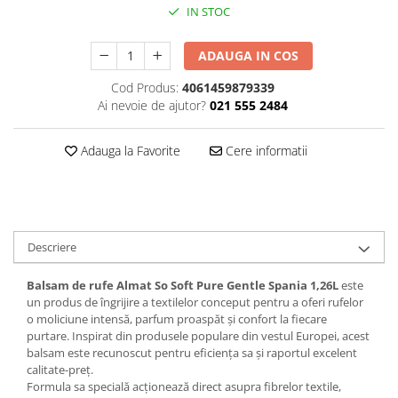
IN STOC
Plasturi
Produse incontinenta
ADAUGA IN COS
Sampon
Cod Produs:
4061459879339
Ai nevoie de ajutor?
021 555 2484
Sare de baie
Servetele Umede
Adauga la Favorite
Cere informatii
Descriere
Balsam de rufe Almat So Soft Pure Gentle Spania 1,26L
este
un produs de îngrijire a textilelor conceput pentru a oferi rufelor
o moliciune intensă, parfum proaspăt și confort la fiecare
purtare. Inspirat din produsele populare din vestul Europei, acest
balsam este recunoscut pentru eficiența sa și raportul excelent
calitate-preț.
Formula sa specială acționează direct asupra fibrelor textile,