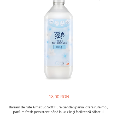
Insecticide
Ceaiuri
Dezinfectante
Cosmetice
Absorbanti de Umiditate & Rezerve
Vopsea Par
Bioactivatori & Tratamente Fose
Ingrijire Par
Septice
Ingrijire corp
Manusi Protectie
Ingrijire maini
Ingrijire picioare
Solutii curatare mobila
Ingrijire Urechi
Îngrijire Ten
Curatare Intretinere Incaltaminte
Farmaceutice
Gel de Dus
Igiena Orala
18,00 RON
Make-up
Balsam de rufe Almat So Soft Pure Gentle Spania, oferă rufe moi,
Fond de ten
parfum fresh persistent până la 28 zile și facilitează călcatul.
Rujuri