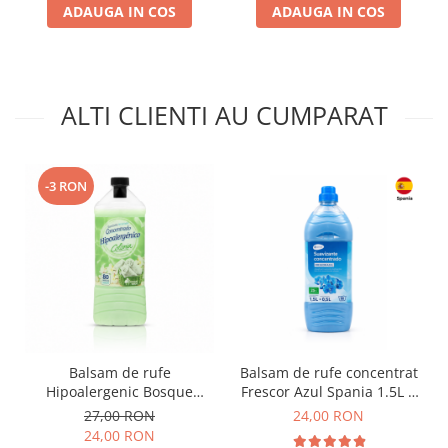
ADAUGA IN COS
ADAUGA IN COS
ALTI CLIENTI AU CUMPARAT
-3 RON
Balsam de rufe
Balsam de rufe concentrat
Hipoalergenic Bosque
Frescor Azul Spania 1.5L +
Verde Colonia Spania 2L
0.5L BONUS
27,00 RON
24,00 RON
24,00 RON