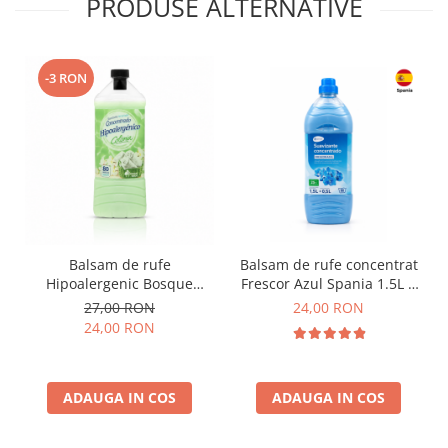
PRODUSE ALTERNATIVE
-3 RON
Balsam de rufe
Balsam de rufe concentrat
Hipoalergenic Bosque
Frescor Azul Spania 1.5L +
Verde Colonia Spania 2L
0.5L BONUS
27,00 RON
24,00 RON
24,00 RON
ADAUGA IN COS
ADAUGA IN COS