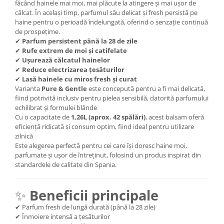
făcând hainele mai moi, mai plăcute la atingere și mai ușor de
călcat. În același timp, parfumul său delicat și fresh persistă pe
haine pentru o perioadă îndelungată, oferind o senzație continuă
de prospețime.
✔
Parfum persistent până la 28 de zile
✔
Rufe extrem de moi și catifelate
✔
Ușurează călcatul hainelor
✔
Reduce electrizarea țesăturilor
✔
Lasă hainele cu miros fresh și curat
Varianta
Pure & Gentle
este concepută pentru a fi mai delicată,
fiind potrivită inclusiv pentru pielea sensibilă, datorită parfumului
echilibrat și formulei blânde
Cu o capacitate de
1,26L (aprox. 42 spălări)
, acest balsam oferă
eficiență ridicată și consum optim, fiind ideal pentru utilizare
zilnică
Este alegerea perfectă pentru cei care își doresc haine moi,
parfumate și ușor de întreținut, folosind un produs inspirat din
standardele de calitate din Spania.
✨
Beneficii principale
✔ Parfum fresh de lungă durată (până la 28 zile)
✔ Înmoiere intensă a țesăturilor