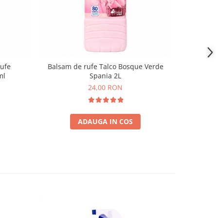
-9 RON
ufe
Balsam de rufe Talco Bosque Verde
Set Mostr
ml
Spania 2L
de Ru
24,00 RON
5
ADAUGA IN COS