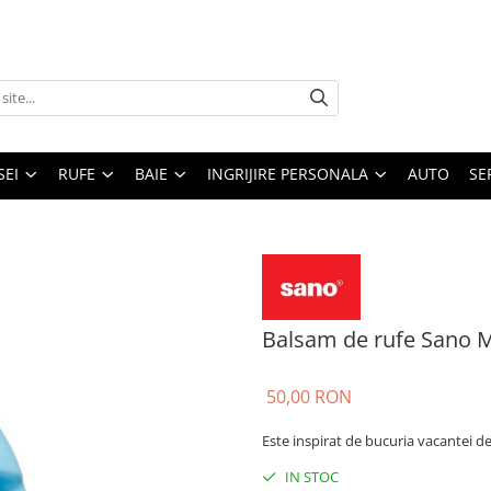
SEI
RUFE
BAIE
INGRIJIRE PERSONALA
AUTO
SE
Balsam de rufe Sano M
50,00 RON
Este inspirat de bucuria vacantei d
IN STOC