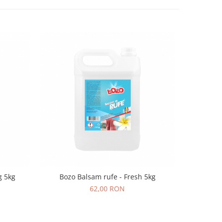
g 5kg
Bozo Balsam rufe - Fresh 5kg
Balsam
62,00 RON