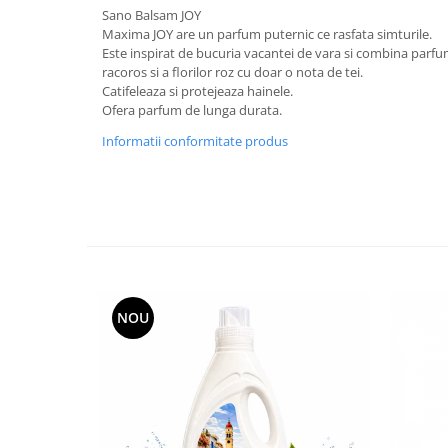
Sano Balsam JOY
Plasturi
Maxima JOY are un parfum puternic ce rasfata simturile.
Este inspirat de bucuria vacantei de vara si combina parfu
Produse incontinenta
racoros si a florilor roz cu doar o nota de tei.
Sampon
Catifeleaza si protejeaza hainele.
Ofera parfum de lunga durata.
Sare de baie
Informatii conformitate produs
Servetele Umede
NOU