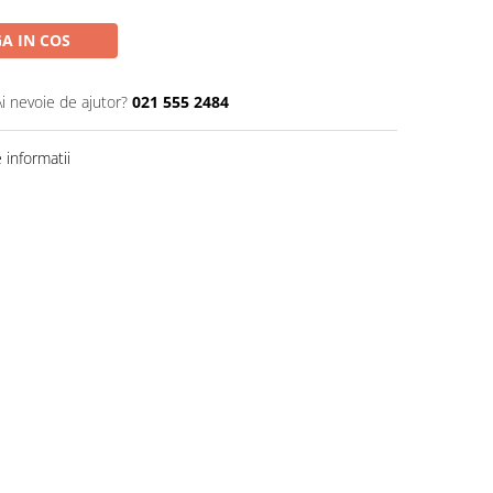
A IN COS
Ai nevoie de ajutor?
021 555 2484
informatii