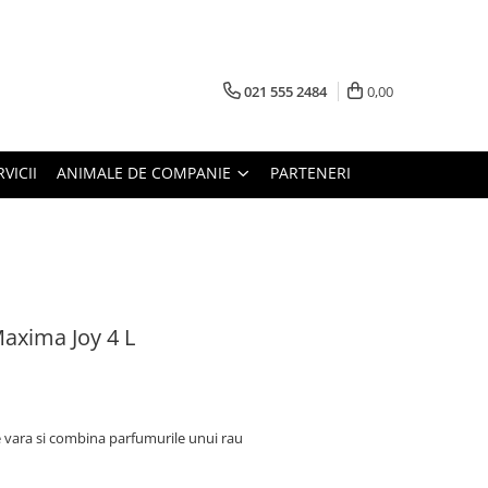
021 555 2484
0,00
RVICII
ANIMALE DE COMPANIE
PARTENERI
axima Joy 4 L
e vara si combina parfumurile unui rau