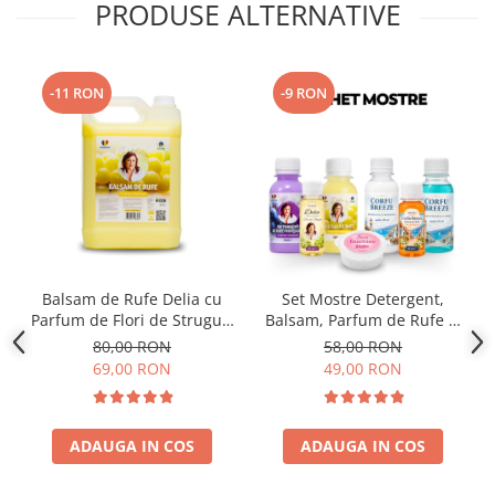
PRODUSE ALTERNATIVE
-11 RON
-9 RON
Balsam de Rufe Delia cu
Set Mostre Detergent,
Parfum de Flori de Struguri
Balsam, Parfum de Rufe și
5L
Sare Înălbire Delia
80,00 RON
58,00 RON
69,00 RON
49,00 RON
ADAUGA IN COS
ADAUGA IN COS