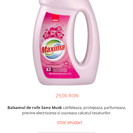
Absorbanti de Umiditate & Rezerve
Ceaiuri
Bioactivatori & Tratamente Fose
Septice
Cosmetice
Manusi Protectie
Vopsea Par
Ingrijire Par
Solutii curatare mobila
Ingrijire corp
Ingrijire maini
Ingrijire picioare
Ingrijire Urechi
Îngrijire Ten
Curatare Intretinere Incaltaminte
Farmaceutice
29,00 RON
Gel de Dus
Igiena Orala
Balsamul de rufe Sano Musk
catifeleaza
,
protejeaza, parfumeaza,
previne electrizarea si usureaza calcatul tesaturilor.
Make-up
STOC EPUIZAT
Fond de ten
Rujuri