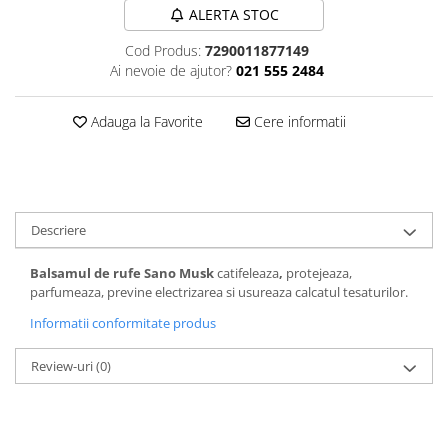
ALERTA STOC
Plasturi
Cod Produs:
7290011877149
Produse incontinenta
Ai nevoie de ajutor?
021 555 2484
Sampon
Sare de baie
Adauga la Favorite
Cere informatii
Servetele Umede
Descriere
Balsamul de rufe Sano Musk
catifeleaza
,
protejeaza,
parfumeaza, previne electrizarea si usureaza calcatul tesaturilor.
Informatii conformitate produs
Review-uri
(0)