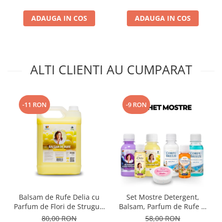
ADAUGA IN COS
ADAUGA IN COS
ALTI CLIENTI AU CUMPARAT
-11 RON
-9 RON
Balsam de Rufe Delia cu
Set Mostre Detergent,
Parfum de Flori de Struguri
Balsam, Parfum de Rufe și
5L
Sare Înălbire Delia
80,00 RON
58,00 RON