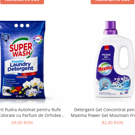
nt Pudra Automat pentru Rufe
Detergent Gel Concentrat pen
 Colorate cu Parfum de Orhidee
Maxima Power Gel Mountain F
Super Wash 10 Kg
60 Spalari 3L
69,00 RON
82,00 RON