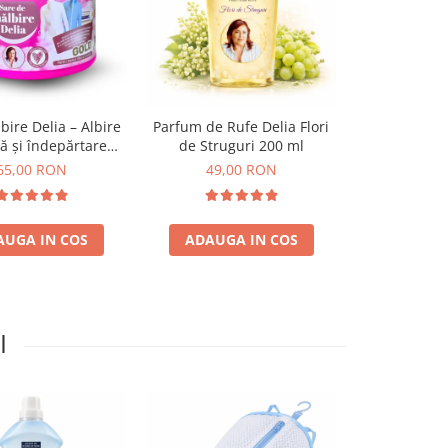
-10 RON
bire Delia – Albire
Parfum de Rufe Delia Flori
Detergent Ru
tă și îndepărtare
de Struguri 200 ml
Delia cu Parf
tă a petelor 500 g
Strug
65,00 RON
49,00 RON
85,00 RO
AUGA IN COS
ADAUGA IN COS
ADAUGA
I