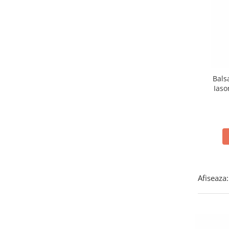
Plasturi
Produse incontinenta
Sampon
Sare de baie
Servetele Umede
Bals
Iaso
Afiseaza: