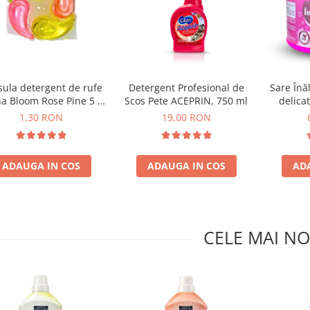
ula detergent de rufe
Detergent Profesional de
Sare Înăl
a Bloom Rose Pine 5 in
Scos Pete ACEPRIN, 750 ml
delica
1
eficien
1,30 RON
19,00 RON
ADAUGA IN COS
ADAUGA IN COS
AD
CELE MAI NO