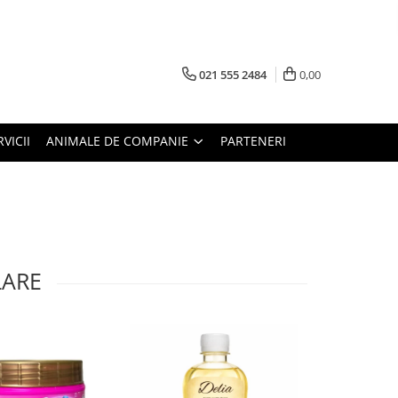
021 555 2484
0,00
RVICII
ANIMALE DE COMPANIE
PARTENERI
LARE