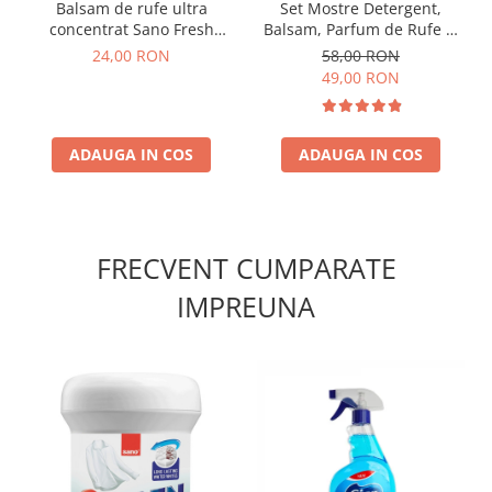
Balsam de rufe ultra
Set Mostre Detergent,
concentrat Sano Fresh
Balsam, Parfum de Rufe și
Bloom 40 spalari 1l
Sare Înălbire Delia
24,00 RON
58,00 RON
49,00 RON
ADAUGA IN COS
ADAUGA IN COS
FRECVENT CUMPARATE
IMPREUNA