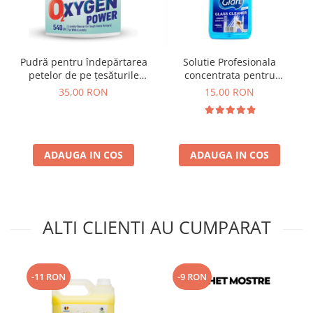
Pudră pentru îndepărtarea
Solutie Profesionala
petelor de pe țesăturile
concentrata pentru
Albe Sano Oxygen Powder
geamuri Gian 1000 ml
35,00 RON
15,00 RON
White 540 g
ADAUGA IN COS
ADAUGA IN COS
ALTI CLIENTI AU CUMPARAT
-11 RON
-9 RON