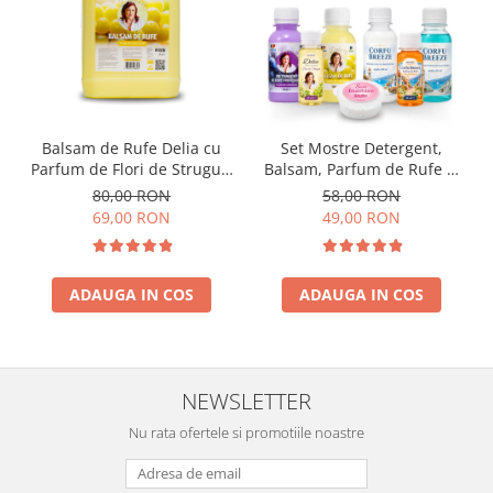
Balsam de Rufe Delia cu
Set Mostre Detergent,
Parfum de Flori de Struguri
Balsam, Parfum de Rufe și
5L
Sare Înălbire Delia
80,00 RON
58,00 RON
69,00 RON
49,00 RON
ADAUGA IN COS
ADAUGA IN COS
NEWSLETTER
Nu rata ofertele si promotiile noastre