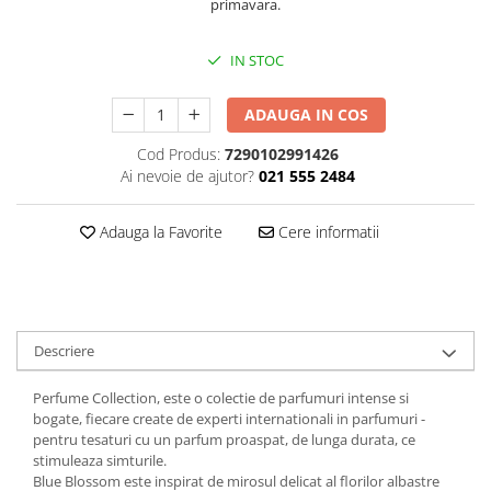
primavara.
Plasturi
IN STOC
Produse incontinenta
Sampon
ADAUGA IN COS
Sare de baie
Cod Produs:
7290102991426
Servetele Umede
Ai nevoie de ajutor?
021 555 2484
Adauga la Favorite
Cere informatii
Descriere
Perfume Collection, este o colectie de parfumuri intense si
bogate, fiecare create de experti internationali in parfumuri -
pentru tesaturi cu un parfum proaspat, de lunga durata, ce
stimuleaza simturile.
Blue Blossom este inspirat de mirosul delicat al florilor albastre