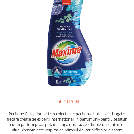
Absorbanti de Umiditate & Rezerve
Ceaiuri
Bioactivatori & Tratamente Fose
Septice
Cosmetice
Manusi Protectie
Vopsea Par
Ingrijire Par
Solutii curatare mobila
Ingrijire corp
Ingrijire maini
Ingrijire picioare
Ingrijire Urechi
Îngrijire Ten
Curatare Intretinere Incaltaminte
Farmaceutice
Gel de Dus
24,00 RON
Igiena Orala
Perfume Collection, este o colectie de parfumuri intense si bogate,
Make-up
fiecare create de experti internationali in parfumuri - pentru tesaturi
cu un parfum proaspat, de lunga durata, ce stimuleaza simturile.
Fond de ten
Blue Blossom este inspirat de mirosul delicat al florilor albastre
Rujuri