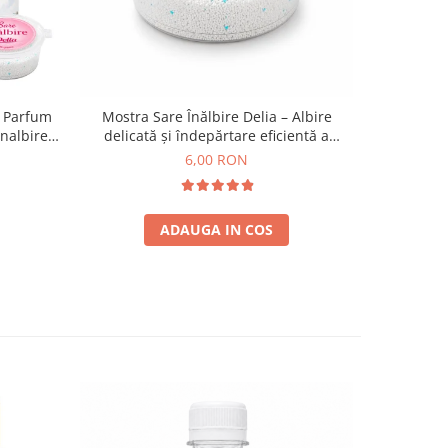
, Parfum
Mostra Sare Înălbire Delia – Albire
Detergent
Inalbire
delicată și îndepărtare eficientă a
4 in 1 U
+ 50 ml +
petelor 35g
6,00 RON
ADAUGA IN COS