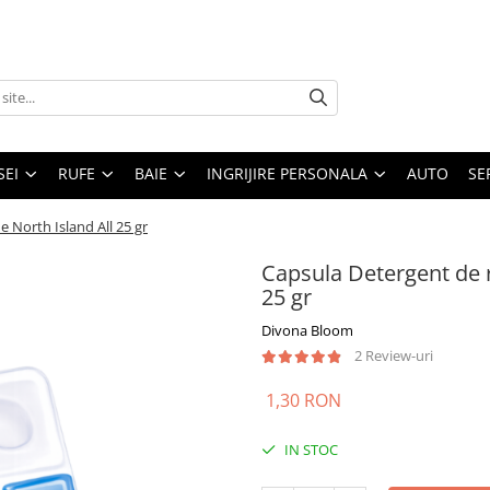
SEI
RUFE
BAIE
INGRIJIRE PERSONALA
AUTO
SE
 North Island All 25 gr
Capsula Detergent de 
25 gr
Divona Bloom
2 Review-uri
1,30 RON
IN STOC