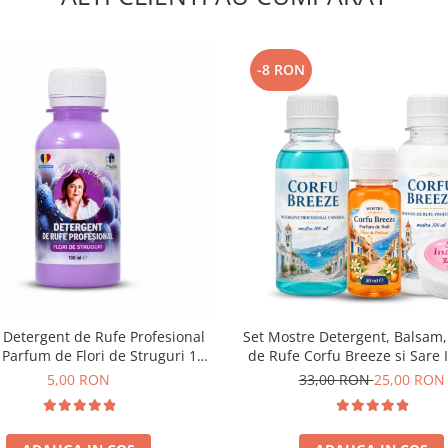
-8 RON
 Detergent de Rufe Profesional
Set Mostre Detergent, Balsam
 Parfum de Flori de Struguri 100
de Rufe Corfu Breeze si Sare 
ml
Delia – 4 buc (100 ml + 100 ml 
5,00 RON
33,00 RON
25,00 RON
35 g)