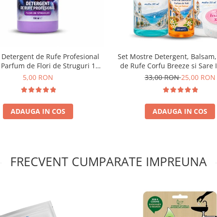
 Detergent de Rufe Profesional
Set Mostre Detergent, Balsam
 Parfum de Flori de Struguri 100
de Rufe Corfu Breeze si Sare 
ml
Delia – 4 buc (100 ml + 100 ml 
5,00 RON
33,00 RON
25,00 RON
35 g)
ADAUGA IN COS
ADAUGA IN COS
FRECVENT CUMPARATE IMPREUNA