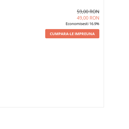
59,00 RON
49,00 RON
Economisesti 16.9%
CUMPARA-LE IMPREUNA
 SERVETEL IGIENA
1 x SERVETELE
1 x CAPSULA DETERG
A CURAȚARE RAPIDA
ANTIBACTERIENE ZETOX
RUFE DIVONA BLOO
 DINTI, RESPIRAȚIE
MENTA 15 BUC
NORTH ISLAND ALL 
PROASPATA