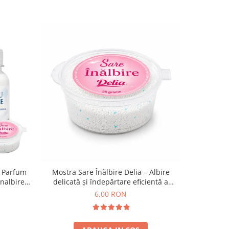
, Parfum
Mostra Sare Înălbire Delia – Albire
Detergent
Inalbire
delicată și îndepărtare eficientă a
4 in 1 U
+ 50 ml +
petelor 35g
6,00 RON