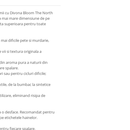
imii cu Divona Bloom The North
 cea mai mare dimensiune de pe
nta superioara pentru toate
 mai dificile pete si murdarie,
 vii si textura originala a
din aroma pura a naturii din
re spalare.
 sau pentru cicluri dificile;
xtile, de la bumbac la sintetice
ilizare, eliminand risipa de
ra a o desface. Recomandat pentru
pe etichetele hainelor.
ntru fiecare spalare.