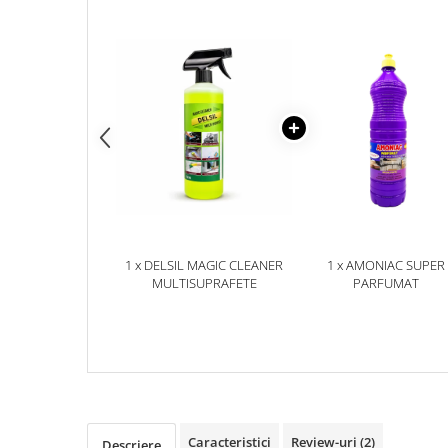
Plasturi
Produse incontinenta
Sampon
Sare de baie
Servetele Umede
1 x DELSIL MAGIC CLEANER
1 x AMONIAC SUPER
MULTISUPRAFETE
PARFUMAT
Caracteristici
Review-uri
(2)
Descriere