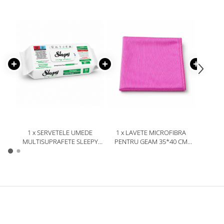
1 x SERVETELE UMEDE
1 x LAVETE MICROFIBRA
1 x
MULTISUPRAFETE SLEEPY
PENTRU GEAM 35*40 CM
DENTAR
EASY CLEAN WHITE SOAP 30
MADERO
PENTRU
BUCATI