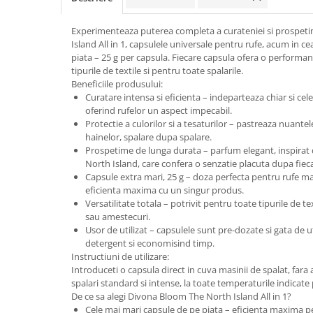
Experimenteaza puterea completa a curateniei si prospet
Island All in 1, capsulele universale pentru rufe, acum in
piata – 25 g per capsula. Fiecare capsula ofera o performa
tipurile de textile si pentru toate spalarile.
Beneficiile produsului:
Curatare intensa si eficienta – indeparteaza chiar si cele
oferind rufelor un aspect impecabil.
Protectie a culorilor si a tesaturilor – pastreaza nuantele
hainelor, spalare dupa spalare.
Prospetime de lunga durata – parfum elegant, inspirat 
North Island, care confera o senzatie placuta dupa fieca
Capsule extra mari, 25 g – doza perfecta pentru rufe mari
eficienta maxima cu un singur produs.
Versatilitate totala – potrivit pentru toate tipurile de te
sau amestecuri.
Usor de utilizat – capsulele sunt pre-dozate si gata de ut
detergent si economisind timp.
Instructiuni de utilizare:
Introduceti o capsula direct in cuva masinii de spalat, fa
spalari standard si intense, la toate temperaturile indicate 
De ce sa alegi Divona Bloom The North Island All in 1?
Cele mai mari capsule de pe piata – eficienta maxima pe