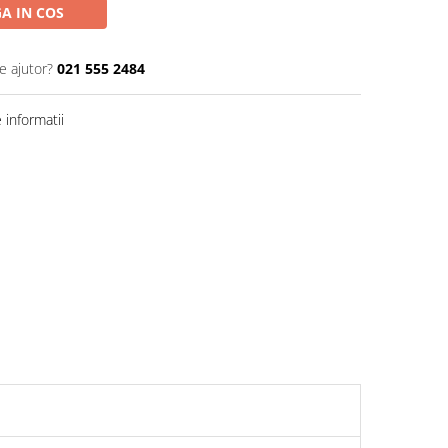
A IN COS
e ajutor?
021 555 2484
informatii