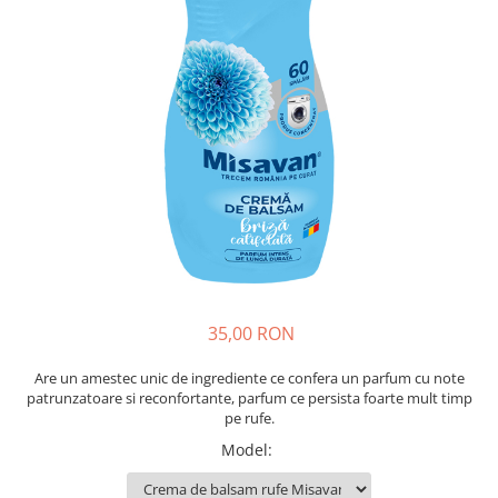
Insecticide
Ceaiuri
Dezinfectante
Cosmetice
Absorbanti de Umiditate & Rezerve
Vopsea Par
Bioactivatori & Tratamente Fose
Ingrijire Par
Septice
Ingrijire corp
Manusi Protectie
Ingrijire maini
Ingrijire picioare
Solutii curatare mobila
Ingrijire Urechi
Îngrijire Ten
Curatare Intretinere Incaltaminte
Farmaceutice
35,00 RON
Gel de Dus
Are un amestec unic de ingrediente ce confera un parfum cu note
patrunzatoare si reconfortante, parfum ce persista foarte mult timp
Igiena Orala
pe rufe.
Make-up
Model
:
Fond de ten
Rujuri