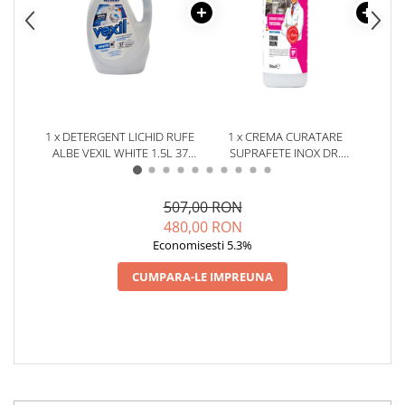
1 x DETERGENT LICHID RUFE
1 x CREMA CURATARE
1 x 
ALBE VEXIL WHITE 1.5L 37
SUPRAFETE INOX DR.
COLOR
SPALARI
STEPHAN STRONG CREAM
750ML
507,00 RON
480,00 RON
Economisesti 5.3%
CUMPARA-LE IMPREUNA