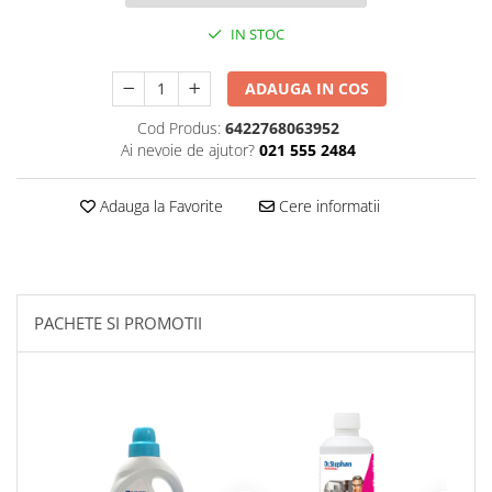
Plasturi
IN STOC
Produse incontinenta
ADAUGA IN COS
Sampon
Cod Produs:
6422768063952
Sare de baie
Ai nevoie de ajutor?
021 555 2484
Servetele Umede
Adauga la Favorite
Cere informatii
PACHETE SI PROMOTII