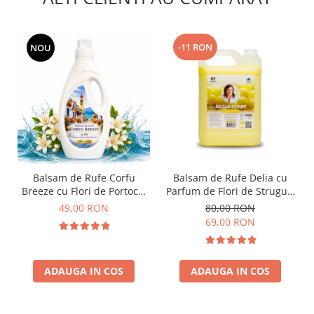
-11 RON
NOU
Balsam de Rufe Corfu
Balsam de Rufe Delia cu
Breeze cu Flori de Portocal
Parfum de Flori de Struguri
by Delia 2L
5L
49,00 RON
80,00 RON
69,00 RON
ADAUGA IN COS
ADAUGA IN COS