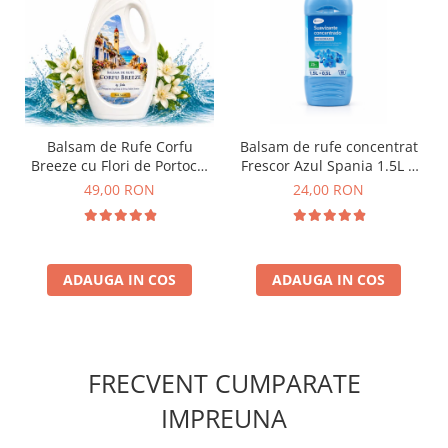
Balsam de Rufe Corfu
Balsam de rufe concentrat
Breeze cu Flori de Portocal
Frescor Azul Spania 1.5L +
by Delia 2L
0.5L BONUS
49,00 RON
24,00 RON
ADAUGA IN COS
ADAUGA IN COS
FRECVENT CUMPARATE
IMPREUNA