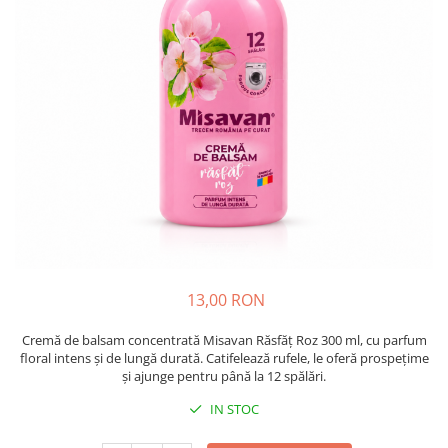
Insecticide
Ceaiuri
Dezinfectante
Cosmetice
Absorbanti de Umiditate & Rezerve
Vopsea Par
Bioactivatori & Tratamente Fose
Ingrijire Par
Septice
Ingrijire corp
Manusi Protectie
Ingrijire maini
Ingrijire picioare
Solutii curatare mobila
Ingrijire Urechi
Îngrijire Ten
Curatare Intretinere Incaltaminte
Farmaceutice
13,00 RON
Gel de Dus
Cremă de balsam concentrată Misavan Răsfăț Roz 300 ml, cu parfum
floral intens și de lungă durată. Catifelează rufele, le oferă prospețime
Igiena Orala
și ajunge pentru până la 12 spălări.
Make-up
IN STOC
Fond de ten
Rujuri