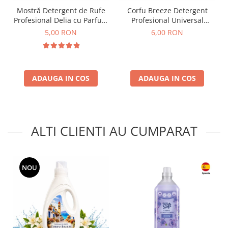
Mostră Detergent de Rufe
Corfu Breeze Detergent
Profesional Delia cu Parfum
Profesional Universal
de Flori de Struguri 100 ml
Mostră 100 ml
5,00 RON
6,00 RON
ADAUGA IN COS
ADAUGA IN COS
ALTI CLIENTI AU CUMPARAT
NOU