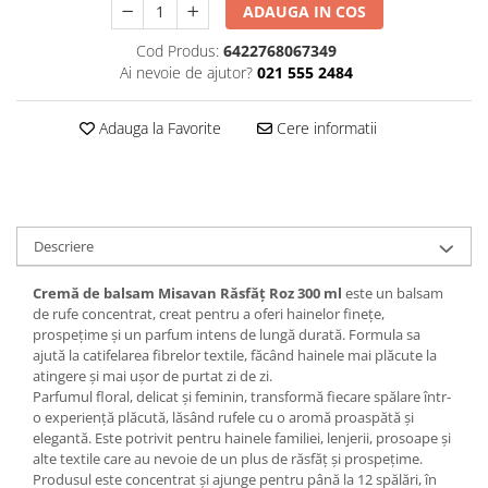
ADAUGA IN COS
Plasturi
Cod Produs:
6422768067349
Produse incontinenta
Ai nevoie de ajutor?
021 555 2484
Sampon
Adauga la Favorite
Cere informatii
Sare de baie
Servetele Umede
Descriere
Cremă de balsam Misavan Răsfăț Roz 300 ml
este un balsam
de rufe concentrat, creat pentru a oferi hainelor finețe,
prospețime și un parfum intens de lungă durată. Formula sa
ajută la catifelarea fibrelor textile, făcând hainele mai plăcute la
atingere și mai ușor de purtat zi de zi.
Parfumul floral, delicat și feminin, transformă fiecare spălare într-
o experiență plăcută, lăsând rufele cu o aromă proaspătă și
elegantă. Este potrivit pentru hainele familiei, lenjerii, prosoape și
alte textile care au nevoie de un plus de răsfăț și prospețime.
Produsul este concentrat și ajunge pentru până la 12 spălări, în