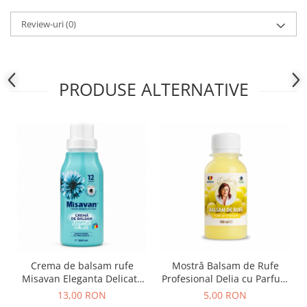
Review-uri
(0)
PRODUSE ALTERNATIVE
Crema de balsam rufe
Mostră Balsam de Rufe
Misavan Eleganta Delicata
Profesional Delia cu Parfum
300 ml
de Flori de Struguri 100 ml
13,00 RON
5,00 RON