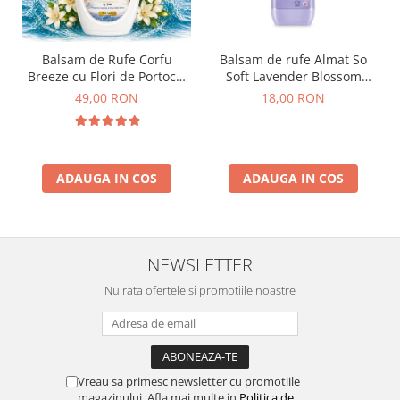
Balsam de Rufe Corfu
Balsam de rufe Almat So
Breeze cu Flori de Portocal
Soft Lavender Blossom
by Delia 2L
Spania 1,26L
49,00 RON
18,00 RON
ADAUGA IN COS
ADAUGA IN COS
NEWSLETTER
Nu rata ofertele si promotiile noastre
Vreau sa primesc newsletter cu promotiile
magazinului. Afla mai multe in
Politica de