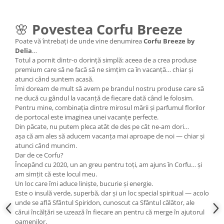
🌸
Povestea Corfu Breeze
Poate vă întrebați de unde vine denumirea
Corfu Breeze by
Delia
…
Totul a pornit dintr-o dorință simplă: aceea de a crea produse
premium care să ne facă să ne simțim ca în vacanță… chiar și
atunci când suntem acasă.
Îmi doream de mult să avem pe brandul nostru produse care să
ne ducă cu gândul la vacanță de fiecare dată când le folosim.
Pentru mine, combinația dintre mirosul mării și parfumul florilor
de portocal este imaginea unei vacanțe perfecte.
Din păcate, nu putem pleca atât de des pe cât ne-am dori…
așa că am ales să aducem vacanța mai aproape de noi — chiar și
atunci când muncim.
Dar de ce Corfu?
Începând cu 2020, un an greu pentru toți, am ajuns în Corfu… și
am simțit că este locul meu.
Un loc care îmi aduce liniște, bucurie și energie.
Este o insulă verde, superbă, dar și un loc special spiritual — acolo
unde se află Sfântul Spiridon, cunoscut ca Sfântul călător, ale
cărui încălțări se uzează în fiecare an pentru că merge în ajutorul
oamenilor.