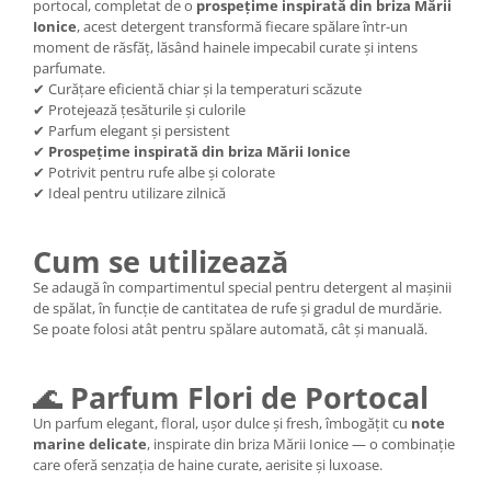
portocal, completat de o
prospețime inspirată din briza Mării
Ionice
, acest detergent transformă fiecare spălare într-un
moment de răsfăț, lăsând hainele impecabil curate și intens
parfumate.
✔ Curățare eficientă chiar și la temperaturi scăzute
✔ Protejează țesăturile și culorile
✔ Parfum elegant și persistent
✔
Prospețime inspirată din briza Mării Ionice
✔ Potrivit pentru rufe albe și colorate
✔ Ideal pentru utilizare zilnică
Cum se utilizează
Se adaugă în compartimentul special pentru detergent al mașinii
de spălat, în funcție de cantitatea de rufe și gradul de murdărie.
Se poate folosi atât pentru spălare automată, cât și manuală.
🌊
Parfum Flori de Portocal
Un parfum elegant, floral, ușor dulce și fresh, îmbogățit cu
note
marine delicate
, inspirate din briza Mării Ionice — o combinație
care oferă senzația de haine curate, aerisite și luxoase.