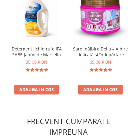
Detergent lichid rufe IFA
Sare Înălbire Delia – Albire
SABE Jabón de Marsella
delicată și îndepărtare
Spania 3L
eficientă a petelor 500 g
35,00 RON
65,00 RON
ADAUGA IN COS
ADAUGA IN COS
FRECVENT CUMPARATE
IMPREUNA