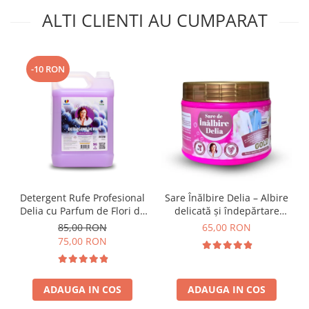
ALTI CLIENTI AU CUMPARAT
-10 RON
Detergent Rufe Profesional
Sare Înălbire Delia – Albire
Delia cu Parfum de Flori de
delicată și îndepărtare
Struguri 5L
eficientă a petelor 500 g
85,00 RON
65,00 RON
75,00 RON
ADAUGA IN COS
ADAUGA IN COS