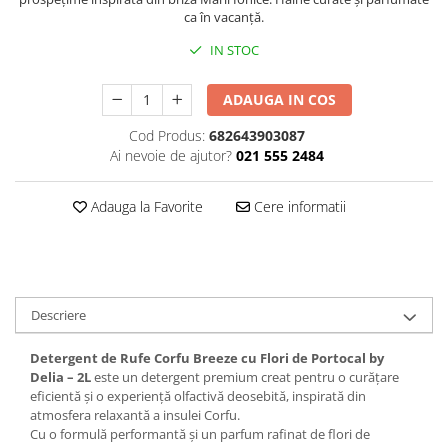
ca în vacanță.
Plasturi
IN STOC
Produse incontinenta
Sampon
ADAUGA IN COS
Sare de baie
Cod Produs:
682643903087
Servetele Umede
Ai nevoie de ajutor?
021 555 2484
Adauga la Favorite
Cere informatii
Descriere
Detergent de Rufe Corfu Breeze cu Flori de Portocal by
Delia – 2L
este un detergent premium creat pentru o curățare
eficientă și o experiență olfactivă deosebită, inspirată din
atmosfera relaxantă a insulei Corfu.
Cu o formulă performantă și un parfum rafinat de flori de