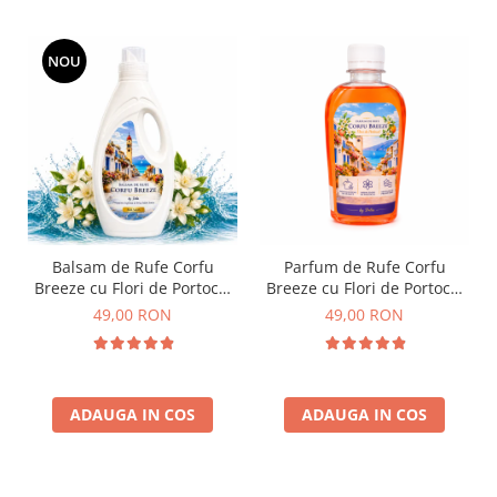
NOU
Balsam de Rufe Corfu
Parfum de Rufe Corfu
Breeze cu Flori de Portocal
Breeze cu Flori de Portocal
by Delia 2L
by Delia 200 ml
49,00 RON
49,00 RON
ADAUGA IN COS
ADAUGA IN COS