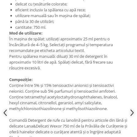
delicat cu țesăturile colorate;
eficient inclusiv la spălarea cu apă rece;
utilizare manuală sau în mașina de spălat;
până la 30 de utilizări;
cantitate: 750 ml.
Mod de utilizare:
În mașina de spălat: utilizați aproximativ 25 ml pentru o
încărcătură de 4–5 kg. Selectați programul și temperatura
recomandate pe eticheta articolului textil.
Pentru spălarea manuală: diluați 30 ml de detergent în
aproximativ 10 litri de apă. Spălați delicat, fără frecare sau
răsucire excesivă.
Compoziție:
Conține între 5% și 15% tensioactivi anionici și tensioactivi
neionici. Conține sub 5% parfumuri și tensioactivi amfoteri.
Conține tetramethyl acetyloctahydronaphthalenes, linalool,
hexyl cinnamal, citronellol, geraniol, amyl salicylate,
methylchloroisothiazolinone și methylisothiazolinone.
Comandă Detergent de rufe cu lanolină pentru articole din lână și
delicate Lana&Delicati Wexor 750 ml de la Prăvălia de Curățenie și
oferă hainelor delicate o curățare atentă și o îngrijire adaptată