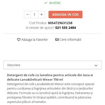
IN STOC
Plasturi
Produse incontinenta
ADAUGA IN COS
Sampon
Cod Produs:
8054729631238
Ai nevoie de ajutor?
021 555 2484
Sare de baie
Servetele Umede
Adauga la Favorite
Cere informatii
Descriere
Detergent de rufe cu lanolina pentru articole din lana si
delicate Lana&Delicati Wexor 750 ml
Detergentul de rufe Lana&Delicati Wexor este conceput special
pentru curățarea și îngrijirea articolelor din lână și a țesăturilor
delicate. Formula sa cu lanolină ajută la îngrijirea, hidratarea și
protejarea fibrelor în timpul spălării, contribuind la păstrarea
aspectului plăcut al hainelor.