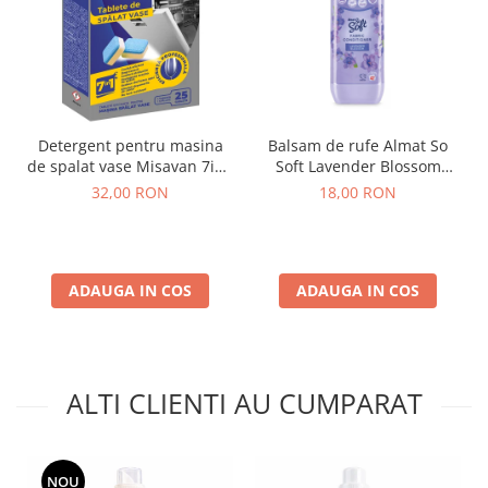
Detergent pentru masina
Balsam de rufe Almat So
de spalat vase Misavan 7in1
Soft Lavender Blossom
25 tablete
Spania 1,26L
32,00 RON
18,00 RON
ADAUGA IN COS
ADAUGA IN COS
ALTI CLIENTI AU CUMPARAT
NOU