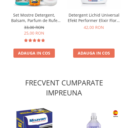
Set Mostre Detergent,
Detergent Lichid Universal
Balsam, Parfum de Rufe
Efekt Performer Elixir Floral
Corfu Breeze si Sare
1.82 L
33,00 RON
42,00 RON
Inalbire Delia – 4 buc (100
25,00 RON
ml + 100 ml + 50 ml + 35 g)
ADAUGA IN COS
ADAUGA IN COS
FRECVENT CUMPARATE
IMPREUNA