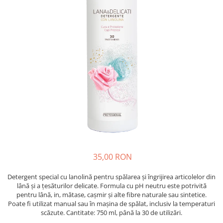
Insecticide
Ceaiuri
Dezinfectante
Cosmetice
Absorbanti de Umiditate & Rezerve
Vopsea Par
Bioactivatori & Tratamente Fose
Ingrijire Par
Septice
Ingrijire corp
Manusi Protectie
Ingrijire maini
Ingrijire picioare
Solutii curatare mobila
Ingrijire Urechi
Îngrijire Ten
Curatare Intretinere Incaltaminte
Farmaceutice
35,00 RON
Gel de Dus
Detergent special cu lanolină pentru spălarea și îngrijirea articolelor din
Igiena Orala
lână și a țesăturilor delicate. Formula cu pH neutru este potrivită
Make-up
pentru lână, in, mătase, cașmir și alte fibre naturale sau sintetice.
Poate fi utilizat manual sau în mașina de spălat, inclusiv la temperaturi
Fond de ten
scăzute. Cantitate: 750 ml, până la 30 de utilizări.
Rujuri