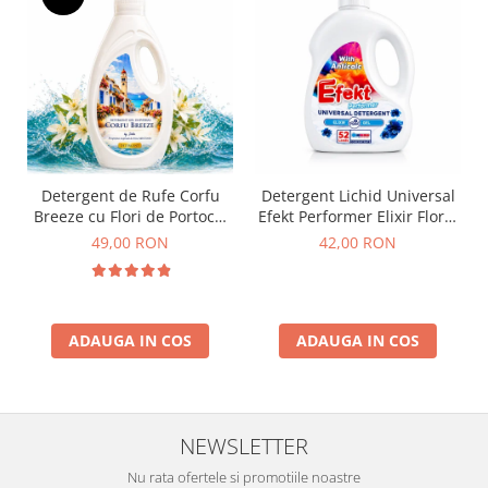
Detergent de Rufe Corfu
Detergent Lichid Universal
Breeze cu Flori de Portocal
Efekt Performer Elixir Floral
by Delia 2L
1.82 L
49,00 RON
42,00 RON
ADAUGA IN COS
ADAUGA IN COS
NEWSLETTER
Nu rata ofertele si promotiile noastre