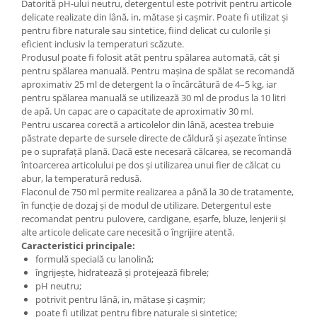
Datorită pH-ului neutru, detergentul este potrivit pentru articole
delicate realizate din lână, in, mătase și cașmir. Poate fi utilizat și
pentru fibre naturale sau sintetice, fiind delicat cu culorile și
eficient inclusiv la temperaturi scăzute.
Produsul poate fi folosit atât pentru spălarea automată, cât și
pentru spălarea manuală. Pentru mașina de spălat se recomandă
aproximativ 25 ml de detergent la o încărcătură de 4–5 kg, iar
pentru spălarea manuală se utilizează 30 ml de produs la 10 litri
de apă. Un capac are o capacitate de aproximativ 30 ml.
Pentru uscarea corectă a articolelor din lână, acestea trebuie
păstrate departe de sursele directe de căldură și așezate întinse
pe o suprafață plană. Dacă este necesară călcarea, se recomandă
întoarcerea articolului pe dos și utilizarea unui fier de călcat cu
abur, la temperatură redusă.
Flaconul de 750 ml permite realizarea a până la 30 de tratamente,
în funcție de dozaj și de modul de utilizare. Detergentul este
recomandat pentru pulovere, cardigane, eșarfe, bluze, lenjerii și
alte articole delicate care necesită o îngrijire atentă.
Caracteristici principale:
formulă specială cu lanolină;
îngrijește, hidratează și protejează fibrele;
pH neutru;
potrivit pentru lână, in, mătase și cașmir;
poate fi utilizat pentru fibre naturale și sintetice;