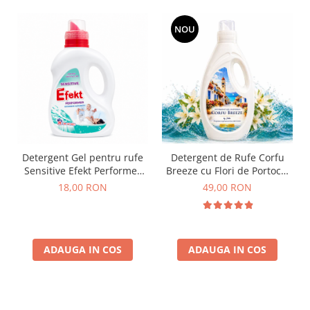
NOU
Detergent Gel pentru rufe
Detergent de Rufe Corfu
Sensitive Efekt Performer
Breeze cu Flori de Portocal
910 ml
by Delia 2L
18,00 RON
49,00 RON
ADAUGA IN COS
ADAUGA IN COS