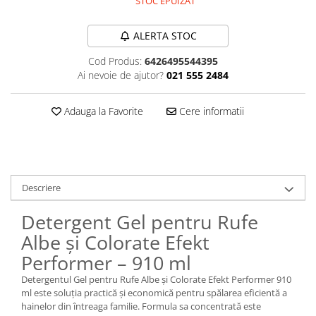
STOC EPUIZAT
Plasturi
ALERTA STOC
Produse incontinenta
Cod Produs:
6426495544395
Sampon
Ai nevoie de ajutor?
021 555 2484
Sare de baie
Servetele Umede
Adauga la Favorite
Cere informatii
Descriere
Detergent Gel pentru Rufe
Albe și Colorate Efekt
Performer – 910 ml
Detergentul Gel pentru Rufe Albe și Colorate Efekt Performer 910
ml este soluția practică și economică pentru spălarea eficientă a
hainelor din întreaga familie. Formula sa concentrată este