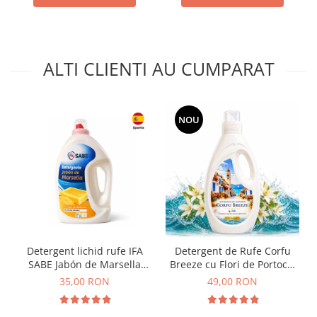
ALTI CLIENTI AU CUMPARAT
NOU
Detergent lichid rufe IFA
Detergent de Rufe Corfu
SABE Jabón de Marsella
Breeze cu Flori de Portocal
Spania 3L
by Delia 2L
35,00 RON
49,00 RON