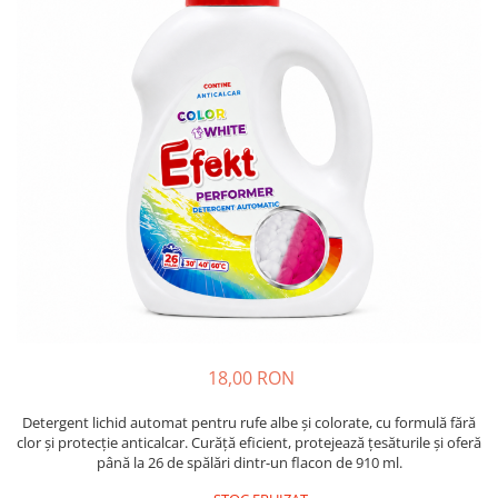
Absorbanti de Umiditate & Rezerve
Ceaiuri
Bioactivatori & Tratamente Fose
Septice
Cosmetice
Manusi Protectie
Vopsea Par
Ingrijire Par
Solutii curatare mobila
Ingrijire corp
Ingrijire maini
Ingrijire picioare
Ingrijire Urechi
Îngrijire Ten
Curatare Intretinere Incaltaminte
Farmaceutice
Gel de Dus
18,00 RON
Igiena Orala
Detergent lichid automat pentru rufe albe și colorate, cu formulă fără
Make-up
clor și protecție anticalcar. Curăță eficient, protejează țesăturile și oferă
până la 26 de spălări dintr-un flacon de 910 ml.
Fond de ten
Rujuri