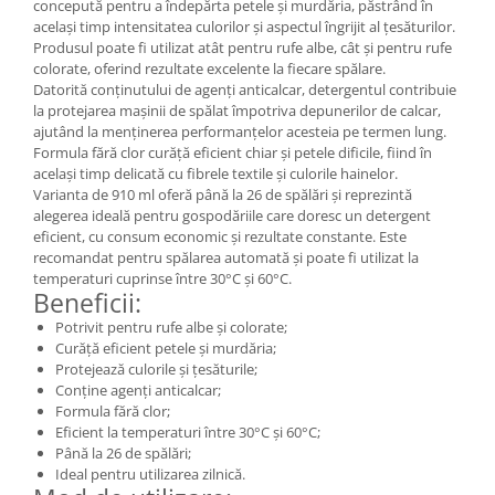
concepută pentru a îndepărta petele și murdăria, păstrând în
același timp intensitatea culorilor și aspectul îngrijit al țesăturilor.
Produsul poate fi utilizat atât pentru rufe albe, cât și pentru rufe
colorate, oferind rezultate excelente la fiecare spălare.
Datorită conținutului de agenți anticalcar, detergentul contribuie
la protejarea mașinii de spălat împotriva depunerilor de calcar,
ajutând la menținerea performanțelor acesteia pe termen lung.
Formula fără clor curăță eficient chiar și petele dificile, fiind în
același timp delicată cu fibrele textile și culorile hainelor.
Varianta de 910 ml oferă până la 26 de spălări și reprezintă
alegerea ideală pentru gospodăriile care doresc un detergent
eficient, cu consum economic și rezultate constante. Este
recomandat pentru spălarea automată și poate fi utilizat la
temperaturi cuprinse între 30°C și 60°C.
Beneficii:
Potrivit pentru rufe albe și colorate;
Curăță eficient petele și murdăria;
Protejează culorile și țesăturile;
Conține agenți anticalcar;
Formula fără clor;
Eficient la temperaturi între 30°C și 60°C;
Până la 26 de spălări;
Ideal pentru utilizarea zilnică.