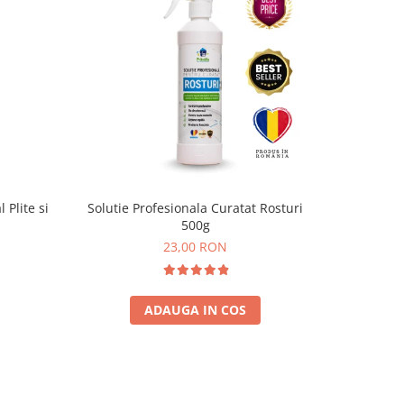
-3 RON
Plite si
Solutie Profesionala Curatat Rosturi
DELKAL So
500g
23,00 RON
2
ADAUGA IN COS