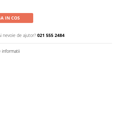
A IN COS
Ai nevoie de ajutor?
021 555 2484
informatii