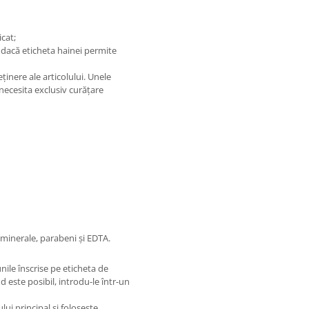
icat;
 dacă eticheta hainei permite
ținere ale articolului. Unele
necesita exclusiv curățare
 minerale, parabeni și EDTA.
unile înscrise pe eticheta de
nd este posibil, introdu-le într-un
i principal și folosește