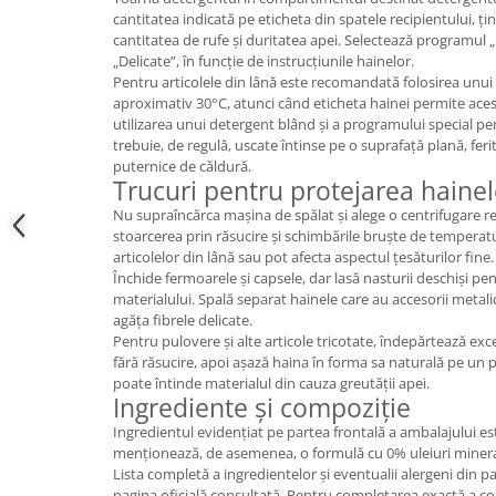
cantitatea indicată pe eticheta din spatele recipientului, ț
cantitatea de rufe și duritatea apei. Selectează programul
„Delicate”, în funcție de instrucțiunile hainelor.
Pentru articolele din lână este recomandată folosirea unui c
aproximativ 30°C, atunci când eticheta hainei permite ac
utilizarea unui detergent blând și a programului special pent
trebuie, de regulă, uscate întinse pe o suprafață plană, feri
puternice de căldură.
Trucuri pentru protejarea hainel
Nu supraîncărca mașina de spălat și alege o centrifugare r
stoarcerea prin răsucire și schimbările bruște de tempera
articolelor din lână sau pot afecta aspectul țesăturilor fine.
Închide fermoarele și capsele, dar lasă nasturii deschiși p
materialului. Spală separat hainele care au accesorii metal
agăța fibrele delicate.
Pentru pulovere și alte articole tricotate, îndepărtează ex
fără răsucire, apoi așază haina în forma sa naturală pe un
poate întinde materialul din cauza greutății apei.
Ingrediente și compoziție
Ingredientul evidențiat pe partea frontală a ambalajului est
menționează, de asemenea, o formulă cu 0% uleiuri minera
Lista completă a ingredientelor și eventualii alergeni din 
pagina oficială consultată. Pentru completarea exactă a c