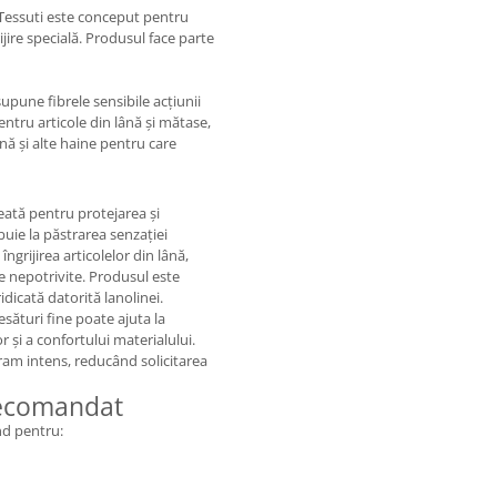
 Tessuti este conceput pentru
ijire specială. Produsul face parte
upune fibrele sensibile acțiunii
entru articole din lână și mătase,
ină și alte haine pentru care
eată pentru protejarea și
ibuie la păstrarea senzației
ngrijirea articolelor din lână,
e nepotrivite. Produsul este
idicată datorită lanolinei.
esături fine poate ajuta la
lor și a confortului materialului.
ram intens, reducând solicitarea
 recomandat
nd pentru: