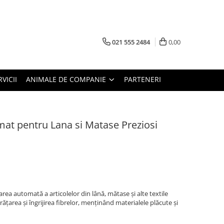
021 555 2484
0,00
RVICII
ANIMALE DE COMPANIE
PARTENERI
mat pentru Lana si Matase Preziosi
area automată a articolelor din lână, mătase și alte textile
rățarea și îngrijirea fibrelor, menținând materialele plăcute și