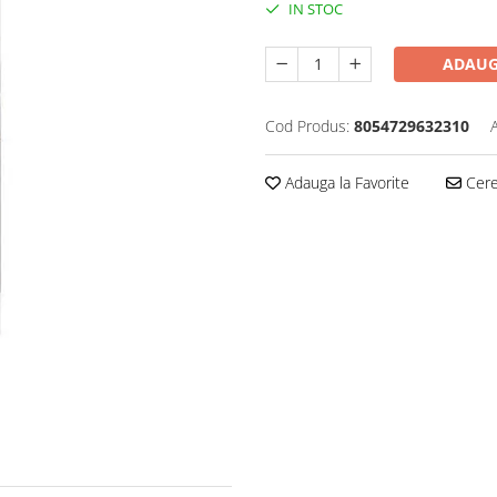
IN STOC
ADAUG
Cod Produs:
8054729632310
Adauga la Favorite
Cere 