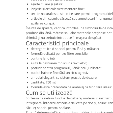
eșarfe, fulare și șaluri;
lenjerie și articole vestimentare fine;
textile naturale sau sintetice care permit programul del
articole din cașmir, vâscoză sau amestecuri fine, numai
spălarea cu apă.
Înainte de spălare, verifică întotdeauna simbolurile de între
produse din lână, mătase sau alte materiale prețioase pot 
chimică și nu trebuie introduse în mașina de spălat.
Caracteristici principale
detergent lichid special pentru lână și mătase;
formulă delicată pentru fibre sensibile;
conține lanolină;
ajută la păstrarea moliciunii textilelor;
potrivit pentru programul „Lână” sau „Delicate”;
curăță hainele fine fără un ciclu agresiv;
ambalaj elegant, cu sistem practic de dozare;
cantitate: 750 ml;
formula este prezentată pe ambalaj ca fiind fără uleiuri
Cum se utilizează
Sortează hainele în funcție de culoare, material și instrucți
întreținere. Întoarce articolele delicate pe dos și, atunci câ
săculeț special pentru spălare.
Toarnă detergentul în compartimentul destinat detergentulu