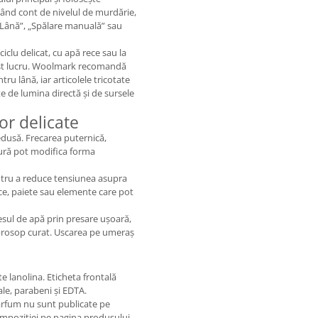
inând cont de nivelul de murdărie,
 „Lână”, „Spălare manuală” sau
iclu delicat, cu apă rece sau la
est lucru. Woolmark recomandă
ru lână, iar articolele tricotate
te de lumina directă și de sursele
or delicate
edusă. Frecarea puternică,
tură pot modifica forma
entru a reduce tensiunea asupra
ice, paiete sau elemente care pot
cesul de apă prin presare ușoară,
 prosop curat. Uscarea pe umeraș
e lanolina. Eticheta frontală
le, parabeni și EDTA.
parfum nu sunt publicate pe
ompoziției pe pagina produsului,