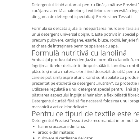
Detergentul lichid automat pentru lână și mătase Preziosi
Plasturi
curățarea atentă a hainelor și textilelor care necesită o îngr
din gama de detergenți specializați Preziosi per Tessuti
Produse incontinenta
Sampon
Formula sa delicată ajută la îndepărtarea murdăriei fără a s
unui detergent universal obișnuit. Este potrivit în special p
Sare de baie
precum pulovere, cardigane, eșarfe, bluze, rochii, lenjerie f
eticheta de întreținere permite spălarea cu apă.
Servetele Umede
Formulă nutritivă cu lanolină
Ambalajul produsului evidențiază o formulă cu lanolină, cr
îngrijirea fibrelor delicate în timpul spălării. Lanolina contr
plăcute și moi a materialelor, fiind deosebit de utilă pentru î
care se pot simți aspre atunci când sunt spălate cu produs
prezentat pe etichetă ca detergent „nutritiv”, cu protecție r
Utilizarea regulată a unui detergent special pentru lână și ț
păstrarea aspectului îngrijit al hainelor, a flexibilității fibre
Detergentul curăță fără să fie necesară folosirea unui prog
mecanică a articolelor delicate.
Pentru ce tipuri de textile este
Detergentul Preziosi Tessuti este recomandat în primul râ
haine și accesorii din lână;
articole din mătase;
pulovere și cardigane delicate;