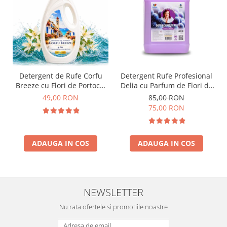
Detergent de Rufe Corfu
Detergent Rufe Profesional
Breeze cu Flori de Portocal
Delia cu Parfum de Flori de
by Delia 2L
Struguri 5L
49,00 RON
85,00 RON
75,00 RON
ADAUGA IN COS
ADAUGA IN COS
NEWSLETTER
Nu rata ofertele si promotiile noastre