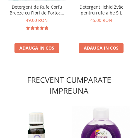
Detergent de Rufe Corfu
Detergent lichid Zvâc
Breeze cu Flori de Portocal
pentru rufe albe 5 L
by Delia 2L
49,00 RON
45,00 RON
ADAUGA IN COS
ADAUGA IN COS
FRECVENT CUMPARATE
IMPREUNA