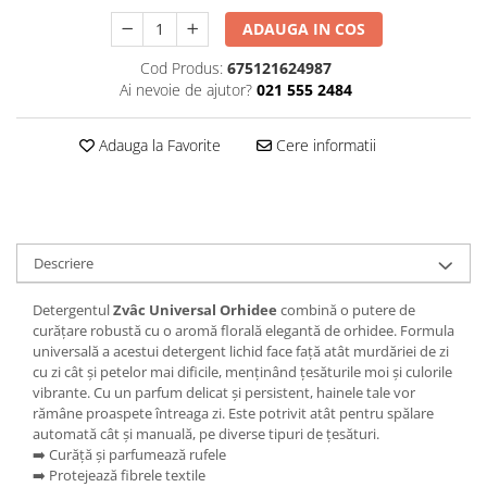
Plasturi
ADAUGA IN COS
Produse incontinenta
Cod Produs:
675121624987
Ai nevoie de ajutor?
021 555 2484
Sampon
Sare de baie
Adauga la Favorite
Cere informatii
Servetele Umede
Descriere
Detergentul
Zvâc Universal Orhidee
combină o putere de
curățare robustă cu o aromă florală elegantă de orhidee. Formula
universală a acestui detergent lichid face față atât murdăriei de zi
cu zi cât și petelor mai dificile, menținând țesăturile moi și culorile
vibrante. Cu un parfum delicat și persistent, hainele tale vor
rămâne proaspete întreaga zi. Este potrivit atât pentru spălare
automată cât și manuală, pe diverse tipuri de țesături.
➡️ Curăță și parfumează rufele
➡️ Protejează fibrele textile