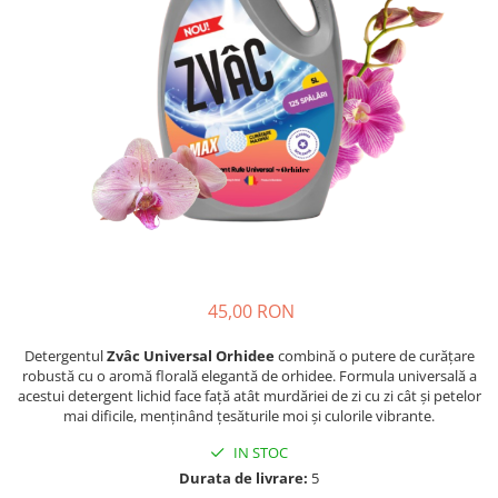
Insecticide
Ceaiuri
Dezinfectante
Cosmetice
Absorbanti de Umiditate & Rezerve
Vopsea Par
Bioactivatori & Tratamente Fose
Ingrijire Par
Septice
Ingrijire corp
Manusi Protectie
Ingrijire maini
Ingrijire picioare
Solutii curatare mobila
Ingrijire Urechi
Îngrijire Ten
Curatare Intretinere Incaltaminte
45,00 RON
Farmaceutice
Detergentul
Zvâc Universal Orhidee
combină o putere de curățare
Gel de Dus
robustă cu o aromă florală elegantă de orhidee. Formula universală a
acestui detergent lichid face față atât murdăriei de zi cu zi cât și petelor
Igiena Orala
mai dificile, menținând țesăturile moi și culorile vibrante.
Make-up
IN STOC
Fond de ten
Durata de livrare:
5
Rujuri