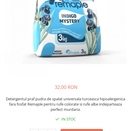
Insecticide
Ceaiuri
Dezinfectante
Cosmetice
Absorbanti de Umiditate & Rezerve
Vopsea Par
Bioactivatori & Tratamente Fose
Ingrijire Par
Septice
Ingrijire corp
Manusi Protectie
Ingrijire maini
Ingrijire picioare
Solutii curatare mobila
Ingrijire Urechi
Îngrijire Ten
Curatare Intretinere Incaltaminte
32,00 RON
Farmaceutice
Gel de Dus
Detergentul praf pudra de spalat universala turceasca hipoalergenica
fara fosfat Remaple pentru rufe colorate si rufe albe indeparteaza
Igiena Orala
perfect murdaria.
Make-up
IN STOC
Fond de ten
Rujuri