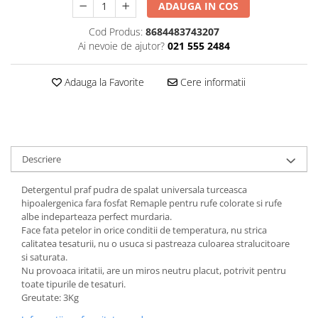
ADAUGA IN COS
Plasturi
Cod Produs:
8684483743207
Produse incontinenta
Ai nevoie de ajutor?
021 555 2484
Sampon
Adauga la Favorite
Cere informatii
Sare de baie
Servetele Umede
Descriere
Detergentul praf pudra de spalat universala turceasca
hipoalergenica fara fosfat Remaple pentru rufe colorate si rufe
albe indeparteaza perfect murdaria.
Face fata petelor in orice conditii de temperatura, nu strica
calitatea tesaturii, nu o usuca si pastreaza culoarea stralucitoare
si saturata.
Nu provoaca iritatii, are un miros neutru placut, potrivit pentru
toate tipurile de tesaturi.
Greutate: 3Kg