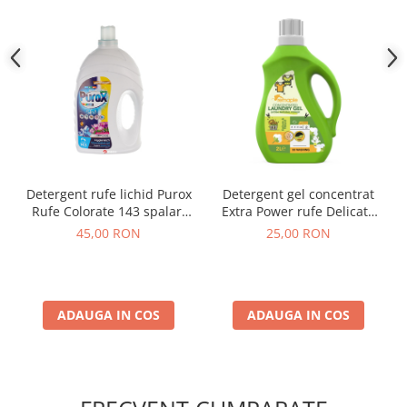
Detergent rufe lichid Purox
Detergent gel concentrat
Rufe Colorate 143 spalari
Extra Power rufe Delicate
4.3L
Albe si Colorate Remaple 2L
45,00 RON
25,00 RON
ADAUGA IN COS
ADAUGA IN COS