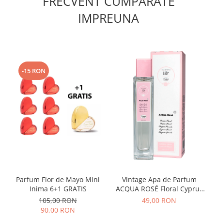
FRECVENT CUMPARATE
IMPREUNA
-15 RON
Parfum Flor de Mayo Mini
Vintage Apa de Parfum
Inima 6+1 GRATIS
ACQUA ROSÉ Floral Cyprus
78
105,00 RON
49,00 RON
90,00 RON