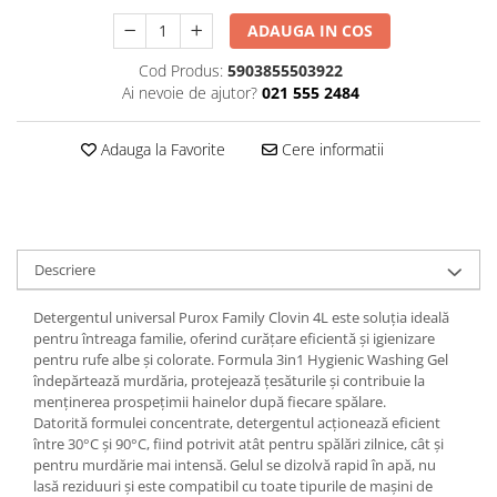
Plasturi
ADAUGA IN COS
Produse incontinenta
Cod Produs:
5903855503922
Ai nevoie de ajutor?
021 555 2484
Sampon
Sare de baie
Adauga la Favorite
Cere informatii
Servetele Umede
Descriere
Detergentul universal Purox Family Clovin 4L este soluția ideală
pentru întreaga familie, oferind curățare eficientă și igienizare
pentru rufe albe și colorate. Formula 3in1 Hygienic Washing Gel
îndepărtează murdăria, protejează țesăturile și contribuie la
menținerea prospețimii hainelor după fiecare spălare.
Datorită formulei concentrate, detergentul acționează eficient
între 30°C și 90°C, fiind potrivit atât pentru spălări zilnice, cât și
pentru murdărie mai intensă. Gelul se dizolvă rapid în apă, nu
lasă reziduuri și este compatibil cu toate tipurile de mașini de