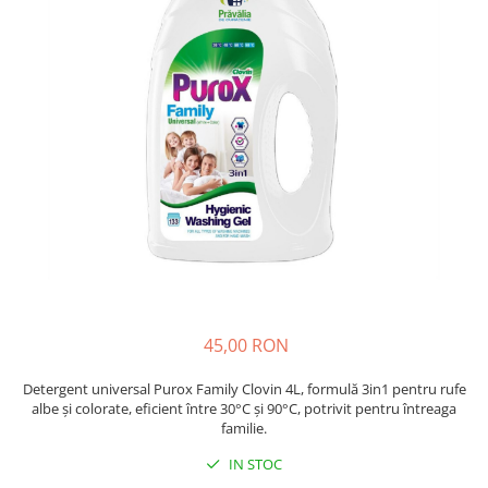
Insecticide
Ceaiuri
Dezinfectante
Cosmetice
Absorbanti de Umiditate & Rezerve
Vopsea Par
Bioactivatori & Tratamente Fose
Ingrijire Par
Septice
Ingrijire corp
Manusi Protectie
Ingrijire maini
Ingrijire picioare
Solutii curatare mobila
Ingrijire Urechi
Îngrijire Ten
Curatare Intretinere Incaltaminte
Farmaceutice
45,00 RON
Gel de Dus
Detergent universal Purox Family Clovin 4L, formulă 3in1 pentru rufe
Igiena Orala
albe și colorate, eficient între 30°C și 90°C, potrivit pentru întreaga
Make-up
familie.
Fond de ten
IN STOC
Rujuri