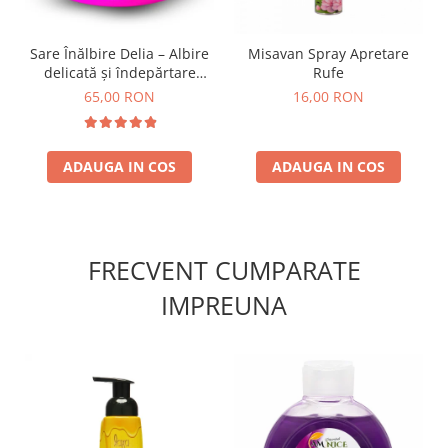
Sare Înălbire Delia – Albire
Misavan Spray Apretare
delicată și îndepărtare
Rufe
eficientă a petelor 500 g
65,00 RON
16,00 RON
ADAUGA IN COS
ADAUGA IN COS
FRECVENT CUMPARATE
IMPREUNA