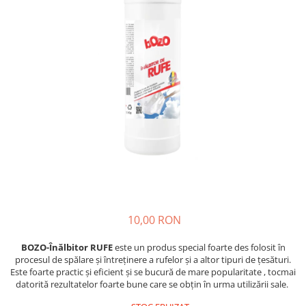
Insecticide
Ceaiuri
Dezinfectante
Cosmetice
Absorbanti de Umiditate & Rezerve
Vopsea Par
Bioactivatori & Tratamente Fose
Ingrijire Par
Septice
Ingrijire corp
Manusi Protectie
Ingrijire maini
Ingrijire picioare
Solutii curatare mobila
Ingrijire Urechi
Îngrijire Ten
Curatare Intretinere Incaltaminte
Farmaceutice
10,00 RON
Gel de Dus
Igiena Orala
BOZO-Înălbitor RUFE
este un produs special foarte des folosit în
procesul de spălare și întreținere a rufelor și a altor tipuri de țesături.
Make-up
Este foarte practic și eficient și se bucură de mare popularitate , tocmai
datorită rezultatelor foarte bune care se obțin în urma utilizării sale.
Fond de ten
Rujuri