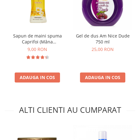
Sapun de maini spuma
Gel de dus Am Nice Dude
Caprifoi (Mâna
750 ml
Maicii Domnului) 250 ml
9,00 RON
25,00 RON
ADAUGA IN COS
ADAUGA IN COS
ALTI CLIENTI AU CUMPARAT