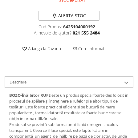
STOC EPUIZAT
Plasturi
ALERTA STOC
Produse incontinenta
Cod Produs:
6425104000192
Sampon
Ai nevoie de ajutor?
021 555 2484
Sare de baie
Servetele Umede
Adauga la Favorite
Cere informatii
Descriere
BOZO-Înălbitor RUFE
este un produs special foarte des folosit în
procesul de spălare și întreținere a rufelor și a altor tipuri de
țesături. Este foarte practic și eficient și se bucură de mare
popularitate , tocmai datorită rezultatelor foarte bune care se
obțin în urma utilizării sale.
Produsul se prezintă sub forma unui lichid omogen ,incolor,
transparent. Ceea ce îl face special, este faptul că are în
componență un agent de înălbire pe bază de clor activ, de unde