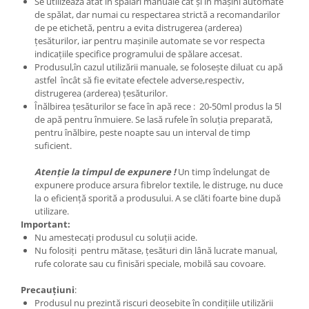
Se utilizează atât în spălări manuale cât și în mașini automate
de spălat, dar numai cu respectarea strictă a recomandarilor
de pe etichetă, pentru a evita distrugerea (arderea)
țesăturilor, iar pentru mașinile automate se vor respecta
indicațiile specifice programului de spălare accesat.
Produsul,în cazul utilizării manuale, se folosește diluat cu apă
astfel încât să fie evitate efectele adverse,respectiv,
distrugerea (arderea) țesăturilor.
Înălbirea țesăturilor se face în apă rece : 20-50ml produs la 5l
de apă pentru înmuiere. Se lasă rufele în soluția preparată,
pentru înălbire, peste noapte sau un interval de timp
suficient.
Atenție la timpul de expunere !
Un timp îndelungat de
expunere produce arsura fibrelor textile, le distruge, nu duce
la o eficiență sporită a produsului. A se clăti foarte bine după
utilizare.
Important:
Nu amestecați produsul cu soluții acide.
Nu folosiți pentru mătase, ţesături din lână lucrate manual,
rufe colorate sau cu finisări speciale, mobilă sau covoare.
Precauțiuni
:
Produsul nu prezintă riscuri deosebite în condițiile utilizării