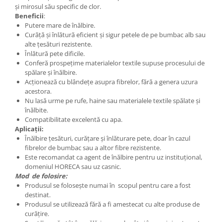
și mirosul său specific de clor.
Beneficii
:
Putere mare de înălbire.
Curăță și înlătură eficient și sigur petele de pe bumbac alb sau
alte țesături rezistente.
Înlătură pete dificile.
Conferă prospețime materialelor textile supuse procesului de
spălare și înălbire.
Acționează cu blândețe asupra fibrelor, fără a genera uzura
acestora.
Nu lasă urme pe rufe, haine sau materialele textile spălate și
înălbite.
Compatibilitate excelentă cu apa.
Aplicații:
Înălbire țesături, curățare și înlăturare pete, doar în cazul
fibrelor de bumbac sau a altor fibre rezistente.
Este recomandat ca agent de înălbire pentru uz instituțional,
domeniul HORECA sau uz casnic.
Mod de folosire:
Produsul se folosește numai în scopul pentru care a fost
destinat.
Produsul se utilizează fără a fi amestecat cu alte produse de
curățire.