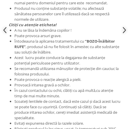
numai pentru domeniul pentru care este recomandat.
Produsul nu conține substanțe volatile; nu afectează
sănătatea persoanelor care îl utilizează dacă se respectă
normele de utilizare.
Citiți cu atenție eticheta!
A nu se lăsa la îndemâna copiilor !
Poate provoca arsuri grave.
Întodeauna la aplicarea tratamentului cu
”BOZO-Înălbitor
RUFE”
, produsul să nu fie folosit în amestec cu alte substanțe
sau soluții de înălbire.
Acest lucru poate conduce la degajarea de substanțe
potențial periculoase pentru utilizator.
Se recomandă utilizarea mănușilor de protecție din cauciuc la
folosirea produsului.
Poate provoca o reacție alergică a pielii.
Provoacă iritarea gravă a ochilor.
În cazul contactului cu ochii, clătiți cu apă multă,cu atenție
timp de mai multe minute.
Scoateți lentilele de contact, dacă este cazul și dacă acest lucru
se poate face cu ușurință. Continuați să clătiți. Dacă se
produce iritarea ochilor, cereți imediat asistență medicală de
specialitate.
Evitați expunerea directă la razele solare.
Păstrați produsul la loc sigur, uscat, la temperaturi sub 20°C,