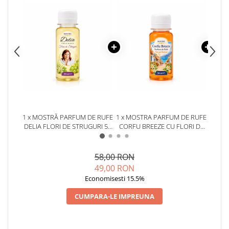
1 x MOSTRĂ PARFUM DE RUFE
1 x MOSTRA PARFUM DE RUFE
DELIA FLORI DE STRUGURI 50
CORFU BREEZE CU FLORI DE
DET
ML
PORTOCAL BY DELIA 50 ML
UNIV
58,00 RON
49,00 RON
Economisesti 15.5%
CUMPARA-LE IMPREUNA