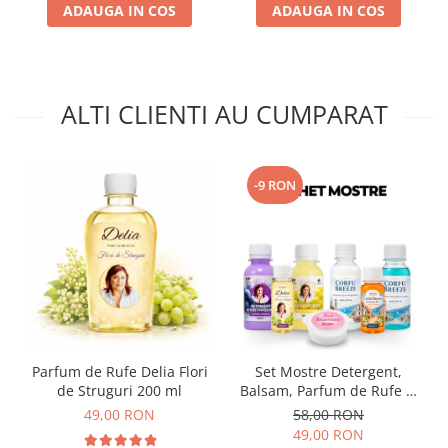
ADAUGA IN COS
ADAUGA IN COS
ALTI CLIENTI AU CUMPARAT
-9 RON
Parfum de Rufe Delia Flori
Set Mostre Detergent,
de Struguri 200 ml
Balsam, Parfum de Rufe și
Sare Înălbire Delia
49,00 RON
58,00 RON
49,00 RON