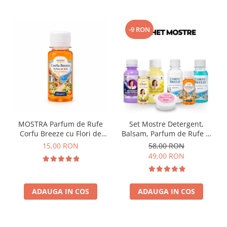
-9 RON
MOSTRA Parfum de Rufe
Set Mostre Detergent,
Corfu Breeze cu Flori de
Balsam, Parfum de Rufe și
Portocal by Delia 50 ml
Sare Înălbire Delia
15,00 RON
58,00 RON
49,00 RON
ADAUGA IN COS
ADAUGA IN COS