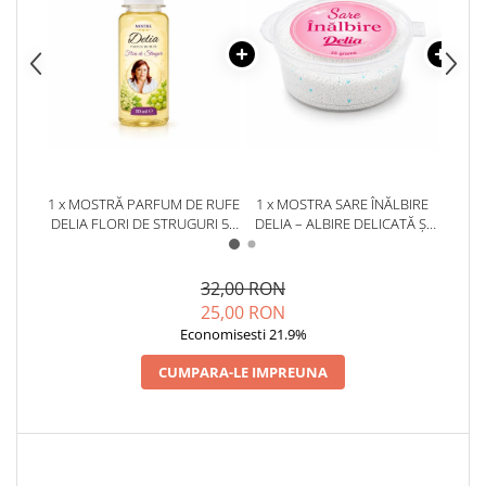
1 x MOSTRĂ PARFUM DE RUFE
1 x MOSTRA SARE ÎNĂLBIRE
1 x M
DELIA FLORI DE STRUGURI 50
DELIA – ALBIRE DELICATĂ ȘI
PR
ML
ÎNDEPĂRTARE EFICIENTĂ A
P
PETELOR 35G
32,00 RON
25,00 RON
Economisesti 21.9%
CUMPARA-LE IMPREUNA