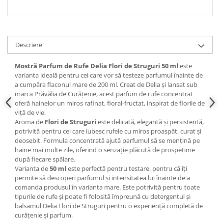
Descriere
Mostră Parfum de Rufe Delia Flori de Struguri 50 ml
este
varianta ideală pentru cei care vor să testeze parfumul înainte de
a cumpăra flaconul mare de 200 ml. Creat de Delia și lansat sub
marca Prăvălia de Curățenie, acest parfum de rufe concentrat
oferă hainelor un miros rafinat, floral-fructat, inspirat de florile de
viță de vie.
Aroma de
Flori de Struguri
este delicată, elegantă și persistentă,
potrivită pentru cei care iubesc rufele cu miros proaspăt, curat și
deosebit. Formula concentrată ajută parfumul să se mențină pe
haine mai multe zile, oferind o senzație plăcută de prospețime
după fiecare spălare.
Varianta de
50 ml
este perfectă pentru testare, pentru că îți
permite să descoperi parfumul și intensitatea lui înainte de a
comanda produsul în varianta mare. Este potrivită pentru toate
tipurile de rufe și poate fi folosită împreună cu detergentul și
balsamul Delia Flori de Struguri pentru o experiență completă de
curățenie și parfum.