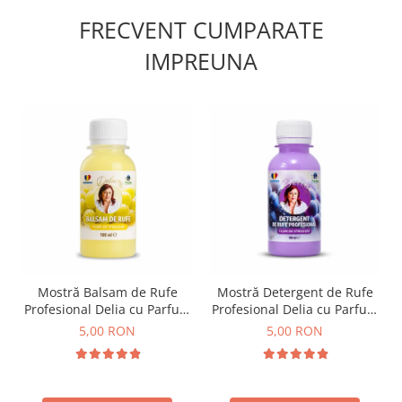
FRECVENT CUMPARATE
IMPREUNA
Mostră Balsam de Rufe
Mostră Detergent de Rufe
Profesional Delia cu Parfum
Profesional Delia cu Parfum
de Flori de Struguri 100 ml
de Flori de Struguri 100 ml
5,00 RON
5,00 RON