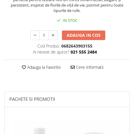
persistent, inspirat de florile de viță de vie, potrivit pentru toate
Plasturi
tipurile de rufe.
Produse incontinenta
IN STOC
Sampon
ADAUGA IN COS
Sare de baie
Servetele Umede
Cod Produs:
0682643903155
Ai nevoie de ajutor?
021 555 2484
Adauga la Favorite
Cere informatii
PACHETE SI PROMOTII