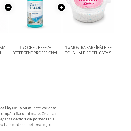
SAM
1 x CORFU BREEZE
1 x MOSTRA SARE ÎNĂLBIRE
L
DETERGENT PROFESIONAL
DELIA – ALBIRE DELICATĂ ȘI
UNIVERSAL MOSTRĂ 100 ML
ÎNDEPĂRTARE EFICIENTĂ A
PETELOR 35G
cal by Delia 50 ml
este varianta
a cumpăra flaconul mare. Creat ca
legantă de
flori de portocal
cu
ru haine intens parfumate și o