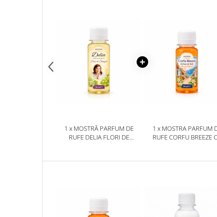
Plasturi
Produse incontinenta
Sampon
Sare de baie
Servetele Umede
1 x MOSTRĂ PARFUM DE
1 x MOSTRA PARFUM 
RUFE DELIA FLORI DE
RUFE CORFU BREEZE 
STRUGURI 50 ML
FLORI DE PORTOCAL 
DELIA 50 ML