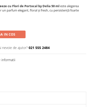
eze cu Flori de Portocal by Delia 50 ml
este alegerea
r un parfum elegant, floral și fresh, cu persistență foarte
A IN COS
Ai nevoie de ajutor?
021 555 2484
informatii