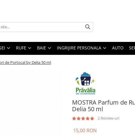
SEI
RUFE
BAIE
INGRIJIRE PERSONALA
AUTO
SE
i de Portocal by Delia 50 ml
MOSTRA Parfum de Rufe
Delia 50 ml
2 Review-uri
15,00 RON