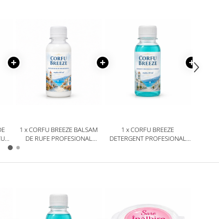
DE
1 x CORFU BREEZE BALSAM
1 x CORFU BREEZE
1 x MO
CU
DE RUFE PROFESIONAL
DETERGENT PROFESIONAL
DELIA –
BY
MOSTRĂ 100 ML
UNIVERSAL MOSTRĂ 100 ML
ÎNDEPĂ