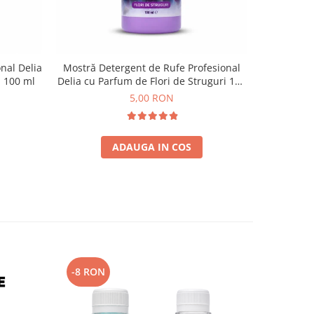
nal Delia
Mostră Detergent de Rufe Profesional
Mostra S
i 100 ml
Delia cu Parfum de Flori de Struguri 100
delicat
ml
5,00 RON
ADAUGA IN COS
-8 RON