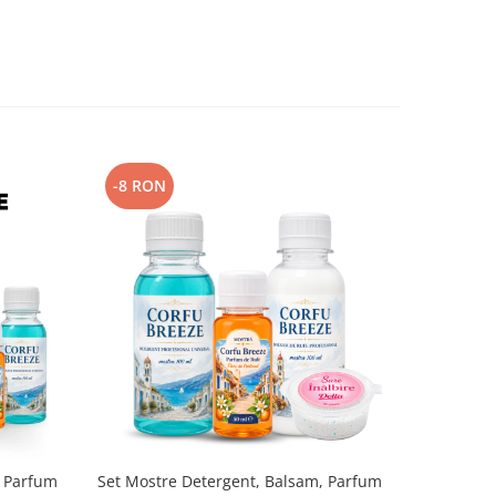
-8 RON
-7 RON
, Parfum
Set Mostre Detergent, Balsam, Parfum
Set Mostre