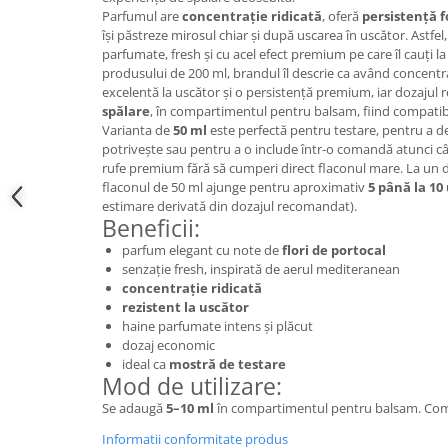
Parfumul are
concentrație ridicată
, oferă
persistență 
își păstreze mirosul chiar și după uscarea în uscător. Astfe
parfumate, fresh și cu acel efect premium pe care îl cauți la
produsului de 200 ml, brandul îl descrie ca având concentra
excelentă la uscător și o persistență premium, iar dozaju
spălare
, în compartimentul pentru balsam, fiind compatibi
Varianta de
50 ml
este perfectă pentru testare, pentru a d
potrivește sau pentru a o include într-o comandă atunci câ
rufe premium fără să cumperi direct flaconul mare. La un 
flaconul de 50 ml ajunge pentru aproximativ
5 până la 10 
estimare derivată din dozajul recomandat).
Beneficii:
parfum elegant cu note de
flori de portocal
senzație fresh, inspirată de aerul mediteranean
concentrație ridicată
rezistent la uscător
haine parfumate intens și plăcut
dozaj economic
ideal ca
mostră de testare
Mod de utilizare:
Se adaugă
5–10 ml
în compartimentul pentru balsam. Comp
Informatii conformitate produs