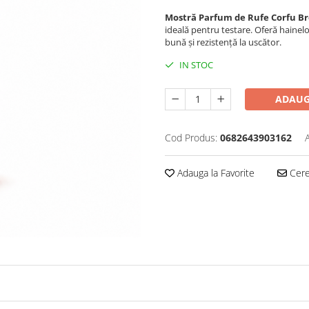
Mostră Parfum de Rufe Corfu Bre
ideală pentru testare. Oferă hainelo
bună și rezistență la uscător.
IN STOC
ADAUG
Cod Produs:
0682643903162
Adauga la Favorite
Cere 