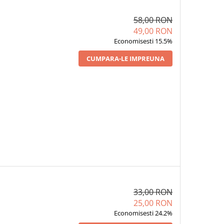
58,00 RON
49,00 RON
Economisesti 15.5%
CUMPARA-LE IMPREUNA
STRA SARE ÎNĂLBIRE
1 x MOSTRĂ BALSAM DE RUFE
1 x MOSTRĂ DETERGE
 ALBIRE DELICATĂ ȘI
PROFESIONAL DELIA CU
RUFE PROFESIONAL DE
RTARE EFICIENTĂ A
PARFUM DE FLORI DE
PARFUM DE FLORI
PETELOR 35G
STRUGURI 100 ML
STRUGURI 100 M
33,00 RON
25,00 RON
Economisesti 24.2%