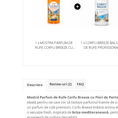
1 x MOSTRA PARFUM DE
1 x CORFU BREEZE BAL
RUFE CORFU BREEZE CU
DE RUFE PROFESIONA
FLORI DE PORTOCAL BY
MOSTRĂ 100 ML
DELIA 50 ML
Review-uri
(2)
FAQ
Descriere
Mostră Parfum de Rufe Corfu Breeze cu Flori de Porto
ideală pentru cei care vor să testeze parfumul înainte de 
un parfum de rufe premium, Corfu Breeze îmbină aroma e
o senzație fresh, inspirată de
briza mediteraneană
, pent
experiență de spălare deosebită.