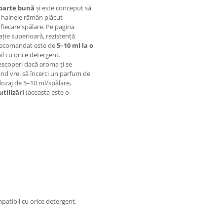
foarte bună
și este conceput să
l, hainele rămân plăcut
 fiecare spălare. Pe pagina
ție superioară, rezistență
l recomandat este de
5–10 ml la o
l cu orice detergent.
escoperi dacă aroma ți se
nd vrei să încerci un parfum de
dozaj de 5–10 ml/spălare,
utilizări
(aceasta este o
atibil cu orice detergent.