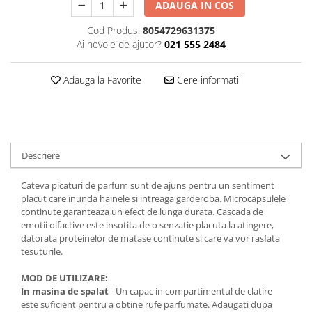
ADAUGA IN COS
Plasturi
Cod Produs:
8054729631375
Produse incontinenta
Ai nevoie de ajutor?
021 555 2484
Sampon
Adauga la Favorite
Cere informatii
Sare de baie
Servetele Umede
Descriere
Cateva picaturi de parfum sunt de ajuns pentru un sentiment
placut care inunda hainele si intreaga garderoba. Microcapsulele
continute garanteaza un efect de lunga durata. Cascada de
emotii olfactive este insotita de o senzatie placuta la atingere,
datorata proteinelor ​​de matase continute si care va vor rasfata
tesuturile.
MOD DE UTILIZARE:
In masina de spalat
- Un capac in compartimentul de clatire
este suficient pentru a obtine rufe parfumate. Adaugati dupa