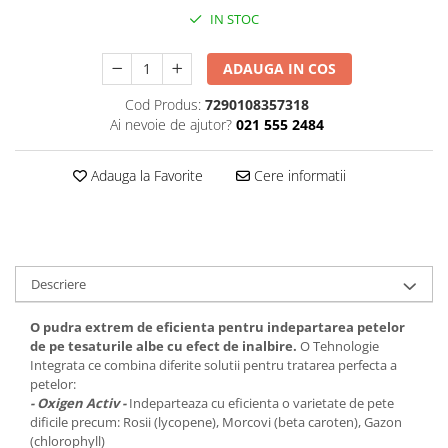
IN STOC
Plasturi
Produse incontinenta
ADAUGA IN COS
Sampon
Cod Produs:
7290108357318
Sare de baie
Ai nevoie de ajutor?
021 555 2484
Servetele Umede
Adauga la Favorite
Cere informatii
Descriere
O pudra extrem de eficienta pentru indepartarea petelor
de pe tesaturile albe cu efect de inalbire.
O Tehnologie
Integrata ce combina diferite solutii pentru tratarea perfecta a
petelor:
- Oxigen Activ -
Indeparteaza cu eficienta o varietate de pete
dificile precum: Rosii (lycopene), Morcovi (beta caroten), Gazon
(chlorophyll)