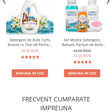
Detergent de Rufe Corfu
Set Mostre Detergent,
Breeze cu Flori de Portocal
Balsam, Parfum de Rufe
by Delia 2L
Corfu Breeze si Sare
49,00 RON
33,00 RON
Inalbire Delia – 4 buc (100
25,00 RON
ml + 100 ml + 50 ml + 35 g)
ADAUGA IN COS
ADAUGA IN COS
FRECVENT CUMPARATE
IMPREUNA