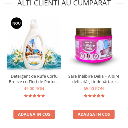
ALTI CLIENTI AU CUMPARAT
NOU
Detergent de Rufe Corfu
Sare Înălbire Delia – Albire
Breeze cu Flori de Portocal
delicată și îndepărtare
by Delia 2L
eficientă a petelor 500 g
49,00 RON
65,00 RON
ADAUGA IN COS
ADAUGA IN COS