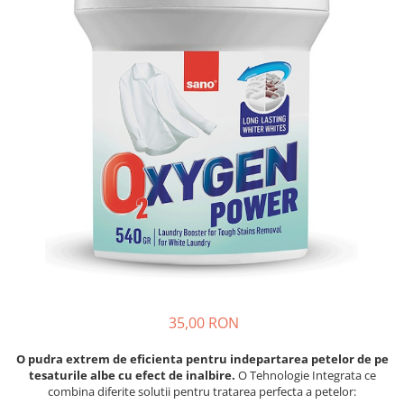
Insecticide
Ceaiuri
Dezinfectante
Cosmetice
Absorbanti de Umiditate & Rezerve
Vopsea Par
Bioactivatori & Tratamente Fose
Ingrijire Par
Septice
Ingrijire corp
Manusi Protectie
Ingrijire maini
Ingrijire picioare
Solutii curatare mobila
Ingrijire Urechi
Îngrijire Ten
Curatare Intretinere Incaltaminte
Farmaceutice
Gel de Dus
35,00 RON
Igiena Orala
Make-up
O pudra extrem de eficienta pentru indepartarea petelor de pe
tesaturile albe cu efect de inalbire.
O Tehnologie Integrata ce
Fond de ten
combina diferite solutii pentru tratarea perfecta a petelor:
Rujuri