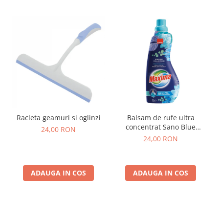
Racleta geamuri si oglinzi
Balsam de rufe ultra
concentrat Sano Blue
24,00 RON
Blossom, 40 spalari 1l
24,00 RON
ADAUGA IN COS
ADAUGA IN COS