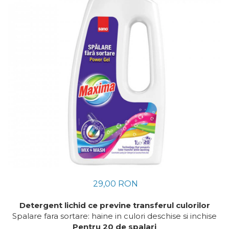
Absorbanti de Umiditate &
Ceaiuri
Rezerve
Cosmetice
Bioactivatori & Tratamente Fose
Vopsea Par
Septice
Ingrijire Par
Manusi Protectie
Ingrijire corp
Solutii curatare mobila
Ingrijire maini
Ingrijire picioare
Ingrijire Urechi
Îngrijire Ten
Curatare Intretinere
Incaltaminte
Farmaceutice
Gel de Dus
Igiena Orala
29,00 RON
Make-up
Detergent lichid ce previne transferul culorilor
Fond de ten
Spalare fara sortare: haine in culori deschise si inchise
Rujuri
Pentru 20 de spalari