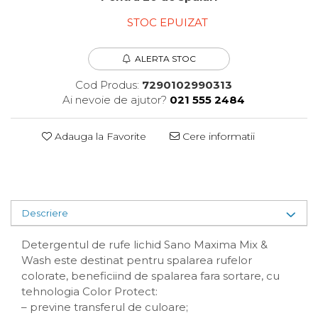
Plasturi
STOC EPUIZAT
Produse incontinenta
Sampon
ALERTA STOC
Sare de baie
Cod Produs:
7290102990313
Servetele Umede
Ai nevoie de ajutor?
021 555 2484
Adauga la Favorite
Cere informatii
Descriere
Detergentul de rufe lichid Sano Maxima Mix &
Wash este destinat pentru spalarea rufelor
colorate, beneficiind de spalarea fara sortare, cu
tehnologia Color Protect:
– previne transferul de culoare;