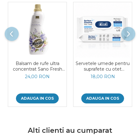
Balsam de rufe ultra
Servetele umede pentru
concentrat Sano Fresh
suprafete cu otet
Bloom 40 spalari 1l
bicarbonat si sapun alb
24,00 RON
18,00 RON
Fibril 100 buc
ADAUGA IN COS
ADAUGA IN COS
Alti clienti au cumparat