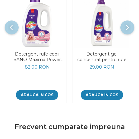
Detergent rufe copii
Detergent gel
SANO Maxima Power
concentrat pentru rufe
Gel Baby, 3 L
Sano Maxima Baby 20
82,00 RON
29,00 RON
spalari 1L
ADAUGA IN COS
ADAUGA IN COS
Frecvent cumparate impreuna